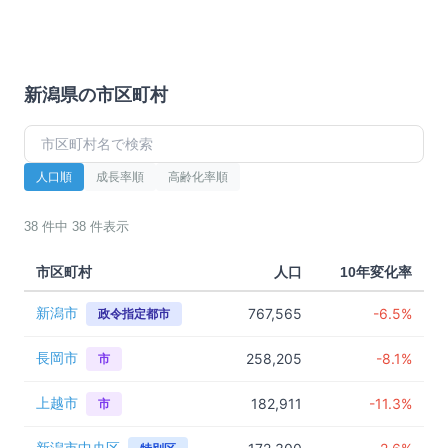
新潟県
の市区町村
人口順
成長率順
高齢化率順
38
件中
38
件表示
市区町村
人口
10年変化率
新潟市
767,565
-6.5%
政令指定都市
長岡市
258,205
-8.1%
市
上越市
182,911
-11.3%
市