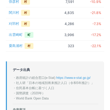
弥彦村
7,591
-10.9%
村
関川村
4,835
-21.8%
村
刈羽村
4,286
-7.3%
村
出雲崎町
3,996
-17.2%
町
粟島浦村
323
-22.1%
村
データ出典
・政府統計の総合窓口(e-Stat)
https://www.e-stat.go.jp/
・
社人研「日本の地域別将来推計人口（令和5年推計）」
・
住民基本台帳に基づく人口
・
国勢調査（2020年）
・World Bank Open Data
免責事項