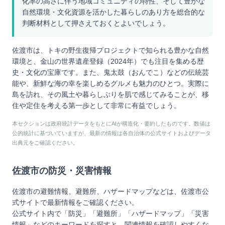
化率の高さに伴う地域コミュニティの特性、そして豊かな
自然環境・文化資源を活かした暮らしのあり方を総合的な
判断材料として押さえておくとよいでしょう。
佐渡市は、トキの野生復帰プロジェクトで知られる豊かな自然
環境と、金山の世界遺産登録（2024年）でも注目を集める歴
史・文化の宝庫です。また、鬼太鼓（おんでこ）などの伝統芸
能や、新鮮な海の幸を楽しめるグルメも魅力のひとつ。実際に
島を訪れ、その風土や暮らしぶりを肌で感じてみることが、移
住や定住を考える第一歩として非常に有益でしょう。
本セクションは政府統計データをもとにAIが構造化・要約したものです。数値は
公的統計に基づいていますが、最新の情報は各自治体の公式サイトおよびデータ
出典元をご確認ください。
佐渡市
の防災・災害情報
佐渡市
の避難情報、避難所、ハザードマップなどは、
佐渡市
公
式サイトで最新情報をご確認ください。
公式サイト内で「防災」「避難所」「ハザードマップ」「災害
情報」などのキーワードを探すと、関連情報を確認しやすくな