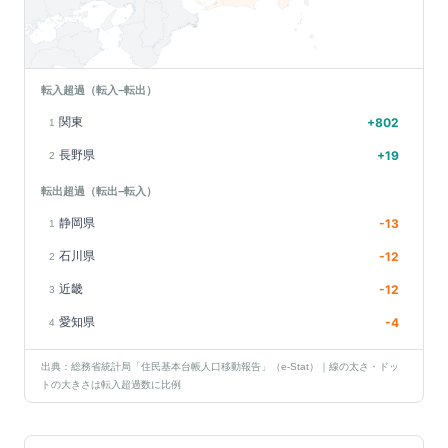
転入超過（転入−転出）
関東
+
802
1
長野県
+
19
2
転出超過（転出−転入）
静岡県
-13
1
石川県
-12
2
近畿
-12
3
愛知県
-4
4
出典：総務省統計局「住民基本台帳人口移動報告」（e-Stat）｜線の太さ・ドッ
トの大きさは転入超過数に比例