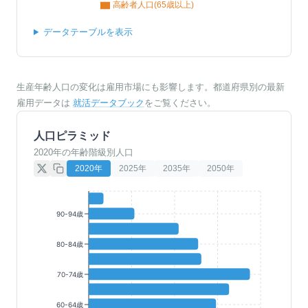
高齢者人口(65歳以上)
データテーブルを表示
生産年齢人口の変化は雇用市場にも影響します。都道府県別の最新
雇用データは
就活データブック
をご覧ください。
人口ピラミッド
2020年の年齢階級別人口
2020
年
2025
年
2035
年
2050
年
90-94歳
80-84歳
70-74歳
60-64歳