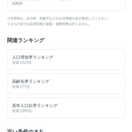
内閣府
※災害時は、自治体・気象庁などの公式情報を必ず確認してください。
※まちの扉では災害情報の速報・避難判断は行いません。
関連ランキング
人口増加率ランキング
全国
1623
位
高齢化率ランキング
全国
277
位
若年人口比率ランキング
全国
1365
位
近い条件のまち