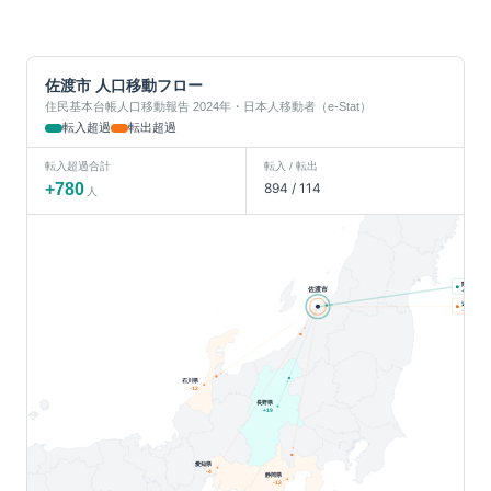
佐渡市
人口移動フロー
住民基本台帳人口移動報告 2024年・日本人移動者（e-Stat）
転入超過
転出超過
転入超過合計
転入 / 転出
+
780
894
/
114
人
関東
佐渡市
人
+
802
近畿
人
-12
石川県
-12
長野県
+
19
愛知県
-4
静岡県
-13