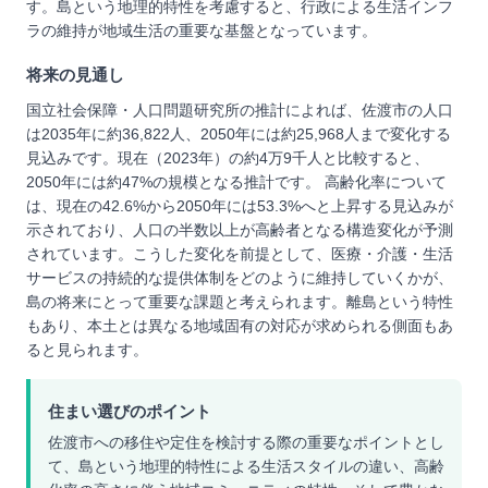
す。島という地理的特性を考慮すると、行政による生活インフ
ラの維持が地域生活の重要な基盤となっています。
将来の見通し
国立社会保障・人口問題研究所の推計によれば、佐渡市の人口
は2035年に約36,822人、2050年には約25,968人まで変化する
見込みです。現在（2023年）の約4万9千人と比較すると、
2050年には約47%の規模となる推計です。 高齢化率について
は、現在の42.6%から2050年には53.3%へと上昇する見込みが
示されており、人口の半数以上が高齢者となる構造変化が予測
されています。こうした変化を前提として、医療・介護・生活
サービスの持続的な提供体制をどのように維持していくかが、
島の将来にとって重要な課題と考えられます。離島という特性
もあり、本土とは異なる地域固有の対応が求められる側面もあ
ると見られます。
住まい選びのポイント
佐渡市への移住や定住を検討する際の重要なポイントとし
て、島という地理的特性による生活スタイルの違い、高齢