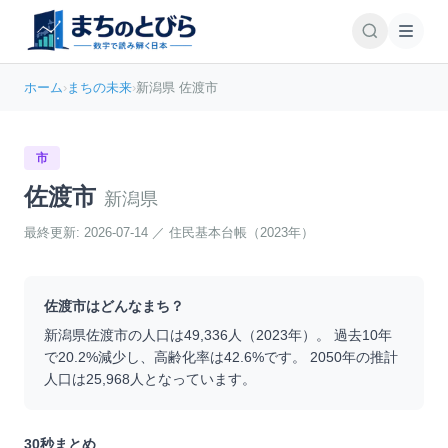
ホーム
›
まちの未来
›
新潟県 佐渡市
市
佐渡市
新潟県
最終更新:
2026-07-14
／
住民基本台帳（2023年）
佐渡市
はどんなまち？
新潟県
佐渡市
の人口は
49,336
人（
2023
年）。 過去10年
で
20.2
%
減少
し、高齢化率は
42.6
%です。 2050年の推計
人口は
25,968
人となっています。
30秒まとめ