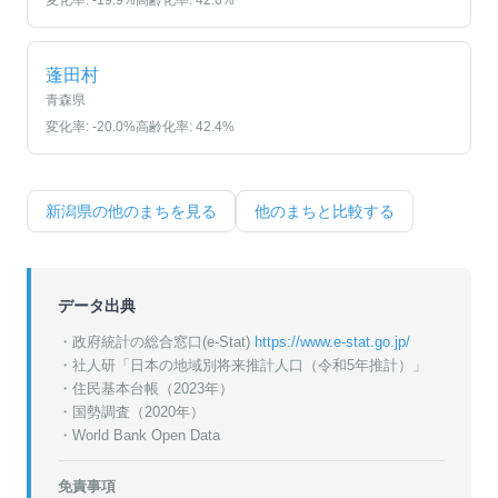
変化率:
-19.9
%
高齢化率:
42.6
%
蓬田村
青森県
変化率:
-20.0
%
高齢化率:
42.4
%
新潟県
の他のまちを見る
他のまちと比較する
データ出典
・政府統計の総合窓口(e-Stat)
https://www.e-stat.go.jp/
・
社人研「日本の地域別将来推計人口（令和5年推計）」
・
住民基本台帳（2023年）
・
国勢調査（2020年）
・World Bank Open Data
免責事項