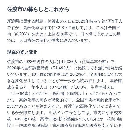
佐渡市
の暮らしとこれから
新潟県に属する離島・佐渡市の人口は2023年時点で約4万9千人
ですが、高齢化率はすでに42.6%に達しており、これは全国平
均（約29%）を大きく上回る水準です。日本海に浮かぶこの島
では、人口構造の変化が着実に進んでいます。
現在の姿と変化
佐渡市の2023年現在の人口は49,336人（住民基本台帳）で、
2020年の国勢調査時点（51,492人）と比較しても減少傾向が続
いています。10年間の変化率は約-20.2%と、全国的に見ても大
きな変化が生じていることがデータから読み取れます。 年齢構
成を見ると、年少人口（0〜14歳）が10.0%、生産年齢人口
（15〜64歳）が47.4%、高齢者（65歳以上）が42.6%となって
おり、高齢化率の高さが特徴的です。全国平均の高齢化率が約
29%であることを踏まえると、佐渡市の高齢化がいかに進んで
いるかが際立ちます。 生活インフラとしては、市内に小学校22
校・中学校13校・高等学校4校が整備されているほか、病院3施
設・一般診療所39施設・歯科診療所18施設が医療を支えていま