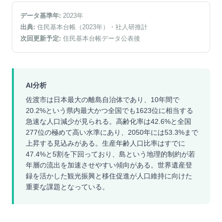
データ基準年:
2023
年
出典:
住民基本台帳（2023年）
・社人研推計
次回更新予定:
住民基本台帳データ公表後
AI分析
佐渡市は日本最大の離島自治体であり、10年間で
20.2%という県内最大かつ全国でも1623位に相当する
急速な人口減少が見られる。高齢化率は42.6%と全国
277位の極めて高い水準にあり、2050年には53.3%まで
上昇する見込みがある。生産年齢人口比率はすでに
47.4%と5割を下回っており、島という地理的制約が若
年層の流出を加速させやすい傾向がある。世界遺産登
録を活かした観光振興と移住促進が人口維持に向けた
重要な課題となっている。