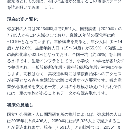
観光地としての顔と、村民の生活が交差するこの地域のデータ
を読み解いてみましょう。
現在の姿と変化
弥彦村の人口は2023年時点で7,591人。国勢調査（2020年）の
7,705人から114人減少しており、直近10年間の変化率は約
−10.9%となっています。年齢構成を見ると、年少人口（0〜14
歳）が12.0%、生産年齢人口（15〜64歳）が55.9%、65歳以上
の高齢化率が32.1%となっており、全国平均（約29%）を上回
る水準です。生活インフラとしては、小学校・中学校が各1校ず
つ整備され、一般診療所5施設・歯科診療所2施設が村内に存在
します。高校はなく、高校進学時には隣接自治体へのアクセス
が必要となる点も生活設計の際に考慮すべき要素です。観光産
業が地域経済を支える一方、人口の小規模さゆえに生活利便性
には一定の制約があることもデータから読み取れます。
将来の見通し
国立社会保障・人口問題研究所の推計によれば、弥彦村の人口
は2035年に約6,406人、2050年には約5,026人まで減少するこ
とが見込まれます。現在（7,591人）との比較では、2035年ま