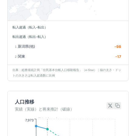
転入超過（転入−転出）
転出超過（転出−転入）
新潟県(他)
-98
1
関東
-17
2
出典：総務省統計局「住民基本台帳人口移動報告」（e-Stat）｜線の太さ・ドッ
トの大きさは転入超過数に比例
人口推移
実績（実線）と将来推計（破線）
基準年(2023)
7,973