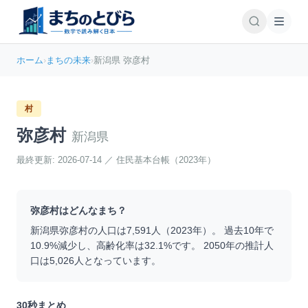
ホーム
›
まちの未来
›
新潟県 弥彦村
村
弥彦村
新潟県
最終更新:
2026-07-14
／
住民基本台帳（2023年）
弥彦村
はどんなまち？
新潟県
弥彦村
の人口は
7,591
人（
2023
年）。 過去10年で
10.9
%
減少
し、高齢化率は
32.1
%です。 2050年の推計人
口は
5,026
人となっています。
30秒まとめ