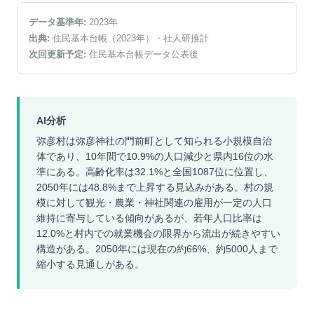
データ基準年:
2023
年
出典:
住民基本台帳（2023年）
・社人研推計
次回更新予定:
住民基本台帳データ公表後
AI分析
弥彦村は弥彦神社の門前町として知られる小規模自治
体であり、10年間で10.9%の人口減少と県内16位の水
準にある。高齢化率は32.1%と全国1087位に位置し、
2050年には48.8%まで上昇する見込みがある。村の規
模に対して観光・農業・神社関連の雇用が一定の人口
維持に寄与している傾向があるが、若年人口比率は
12.0%と村内での就業機会の限界から流出が続きやすい
構造がある。2050年には現在の約66%、約5000人まで
縮小する見通しがある。