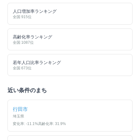
人口増加率ランキング
全国
915
位
高齢化率ランキング
全国
1087
位
若年人口比率ランキング
全国
673
位
近い条件のまち
行田市
埼玉県
変化率:
-11.1
%
高齢化率:
31.9
%