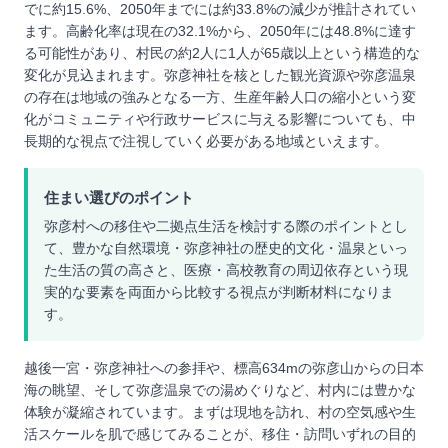
でに約15.6%、2050年までには約33.8%の減少が推計されてい
ます。高齢化率は現在の32.1%から、2050年には48.8%に達す
る可能性があり、村民の約2人に1人が65歳以上という構造的な
変化が見込まれます。弥彦神社を核とした観光資源や弥彦温泉
の存在は地域の強みとなる一方、生産年齢人口の縮小という変
化がコミュニティや行政サービスに与える影響についても、中
長期的な視点で注視していく必要がある地域といえます。
住まい選びのポイント
弥彦村への移住や二拠点生活を検討する際のポイントとし
て、豊かな自然環境・弥彦神社の歴史的文化・温泉といっ
た生活の質の高さと、医療・高校教育の周辺依存という現
実的な要素を両面から比較する視点が判断材料になりま
す。
越後一宮・弥彦神社への参拝や、標高634mの弥彦山からの日本
海の眺望、そして弥彦温泉での湯めぐりなど、村内には豊かな
体験が凝縮されています。まずは現地を訪れ、村の空気感や生
活スケールを肌で感じてみることが、移住・訪問いずれの目的