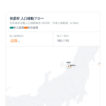
弥彦村
人口移動フロー
住民基本台帳人口移動報告 2024年・日本人移動者（e-Stat）
転入超過
転出超過
転入超過合計
転入 / 転出
-115
160
/
115
人
弥彦村
関東
人
-17
新潟県(他)
-98