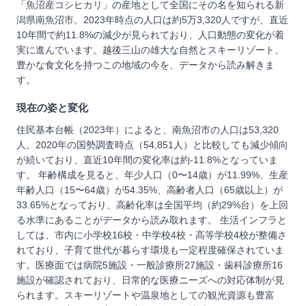
「魚沼産コシヒカリ」の産地として全国にその名を知られる新
潟県南魚沼市。2023年時点の人口は約5万3,320人ですが、直近
10年間で約11.8%の減少が見られており、人口動態の変化が着
実に進んでいます。越後三山の雄大な自然とスキーリゾート、
豊かな食文化を持つこの地域の今を、データから読み解きま
す。
現在の姿と変化
住民基本台帳（2023年）によると、南魚沼市の人口は53,320
人。2020年の国勢調査時点（54,851人）と比較しても減少傾向
が続いており、直近10年間の変化率は約-11.8%となっていま
す。 年齢構成を見ると、年少人口（0〜14歳）が11.99%、生産
年齢人口（15〜64歳）が54.35%、高齢者人口（65歳以上）が
33.65%となっており、高齢化率は全国平均（約29%台）を上回
る水準にあることがデータから読み取れます。 生活インフラと
しては、市内に小学校16校・中学校4校・高等学校4校が整備さ
れており、子育て世代が暮らす環境も一定程度確保されていま
す。医療面では病院5施設・一般診療所27施設・歯科診療所16
施設が確認されており、日常的な医療ニーズへの対応体制が見
られます。スキーリゾートや温泉地としての観光資源も豊富