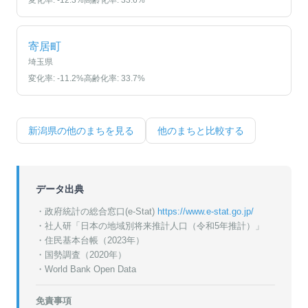
変化率:
-12.3
%
高齢化率:
33.6
%
寄居町
埼玉県
変化率:
-11.2
%
高齢化率:
33.7
%
新潟県
の他のまちを見る
他のまちと比較する
データ出典
・政府統計の総合窓口(e-Stat)
https://www.e-stat.go.jp/
・
社人研「日本の地域別将来推計人口（令和5年推計）」
・
住民基本台帳（2023年）
・
国勢調査（2020年）
・World Bank Open Data
免責事項