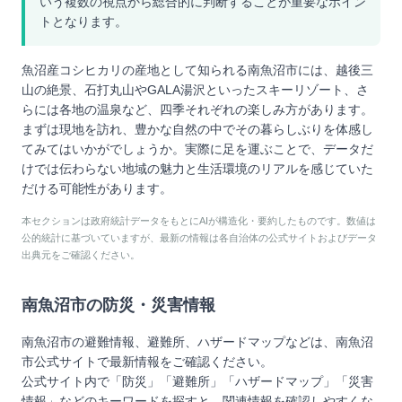
いう複数の視点から総合的に判断することが重要なポイン
トとなります。
魚沼産コシヒカリの産地として知られる南魚沼市には、越後三
山の絶景、石打丸山やGALA湯沢といったスキーリゾート、さ
らには各地の温泉など、四季それぞれの楽しみ方があります。
まずは現地を訪れ、豊かな自然の中でその暮らしぶりを体感し
てみてはいかがでしょうか。実際に足を運ぶことで、データだ
けでは伝わらない地域の魅力と生活環境のリアルを感じていた
だける可能性があります。
本セクションは政府統計データをもとにAIが構造化・要約したものです。数値は
公的統計に基づいていますが、最新の情報は各自治体の公式サイトおよびデータ
出典元をご確認ください。
南魚沼市
の防災・災害情報
南魚沼市
の避難情報、避難所、ハザードマップなどは、
南魚沼
市
公式サイトで最新情報をご確認ください。
公式サイト内で「防災」「避難所」「ハザードマップ」「災害
情報」などのキーワードを探すと、関連情報を確認しやすくな