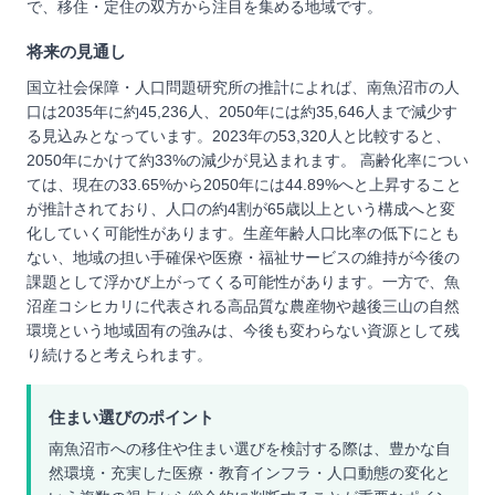
で、移住・定住の双方から注目を集める地域です。
将来の見通し
国立社会保障・人口問題研究所の推計によれば、南魚沼市の人
口は2035年に約45,236人、2050年には約35,646人まで減少す
る見込みとなっています。2023年の53,320人と比較すると、
2050年にかけて約33%の減少が見込まれます。 高齢化率につい
ては、現在の33.65%から2050年には44.89%へと上昇すること
が推計されており、人口の約4割が65歳以上という構成へと変
化していく可能性があります。生産年齢人口比率の低下にとも
ない、地域の担い手確保や医療・福祉サービスの維持が今後の
課題として浮かび上がってくる可能性があります。一方で、魚
沼産コシヒカリに代表される高品質な農産物や越後三山の自然
環境という地域固有の強みは、今後も変わらない資源として残
り続けると考えられます。
住まい選びのポイント
南魚沼市への移住や住まい選びを検討する際は、豊かな自
然環境・充実した医療・教育インフラ・人口動態の変化と