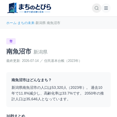
ホーム
›
まちの未来
›
新潟県 南魚沼市
市
南魚沼市
新潟県
最終更新:
2026-07-14
／
住民基本台帳（2023年）
南魚沼市
はどんなまち？
新潟県
南魚沼市
の人口は
53,320
人（
2023
年）。 過去10
年で
11.8
%
減少
し、高齢化率は
33.7
%です。 2050年の推
計人口は
35,646
人となっています。
30秒まとめ