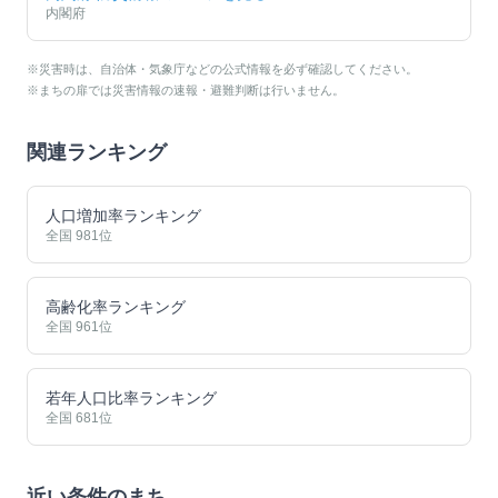
内閣府
※災害時は、自治体・気象庁などの公式情報を必ず確認してください。
※まちの扉では災害情報の速報・避難判断は行いません。
関連ランキング
人口増加率ランキング
全国
981
位
高齢化率ランキング
全国
961
位
若年人口比率ランキング
全国
681
位
近い条件のまち