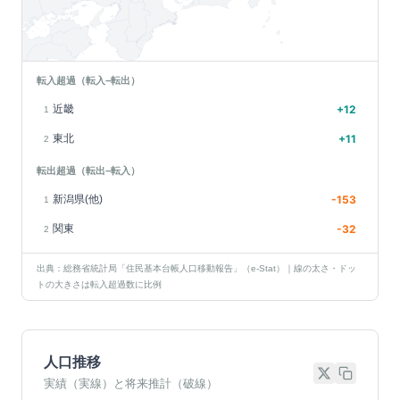
転入超過（転入−転出）
近畿
+
12
1
東北
+
11
2
転出超過（転出−転入）
新潟県(他)
-153
1
関東
-32
2
出典：総務省統計局「住民基本台帳人口移動報告」（e-Stat）｜線の太さ・ドッ
トの大きさは転入超過数に比例
人口推移
実績（実線）と将来推計（破線）