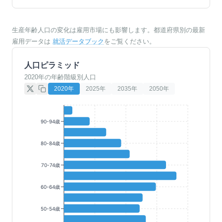
生産年齢人口の変化は雇用市場にも影響します。都道府県別の最新
雇用データは
就活データブック
をご覧ください。
人口ピラミッド
2020年の年齢階級別人口
2020
年
2025
年
2035
年
2050
年
90-94歳
80-84歳
70-74歳
60-64歳
50-54歳