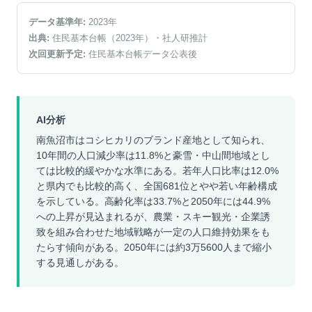
データ基準年:
2023
年
出典:
住民基本台帳（2023年）
・社人研推計
次回更新予定:
住民基本台帳データ公表後
AI分析
南魚沼市はコシヒカリのブランド産地として知られ、
10年間の人口減少率は11.8%と豪雪・中山間地域とし
ては比較的緩やかな水準にある。若年人口比率は12.0%
と県内でも比較的高く、全国681位とやや若い年齢構成
を示している。高齢化率は33.7%と2050年には44.9%
への上昇が見込まれるが、農業・スキー観光・企業誘
致を組み合わせた地域戦略が一定の人口維持効果をも
たらす傾向がある。2050年には約3万5600人まで縮小
する見通しがある。