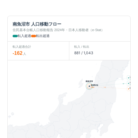
南魚沼市
人口移動フロー
住民基本台帳人口移動報告 2024年・日本人移動者（e-Stat）
転入超過
転出超過
転入超過合計
転入 / 転出
-162
881
/
1,043
人
近畿
人
+
12
南魚沼市
東北
人
+
11
新潟県(他)
-153
関東
人
-32