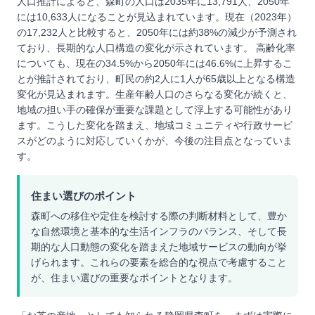
人口推計によると、森町の人口は2035年に13,791人、2050年
には10,633人になることが見込まれています。現在（2023年）
の17,232人と比較すると、2050年には約38%の減少が予測され
ており、長期的な人口構造の変化が示されています。 高齢化率
についても、現在の34.5%から2050年には46.6%に上昇するこ
とが推計されており、町民の約2人に1人が65歳以上となる構造
変化が見込まれます。生産年齢人口のさらなる変化が続くと、
地域の担い手の確保が重要な課題として浮上する可能性があり
ます。こうした変化を踏まえ、地域コミュニティや行政サービ
スがどのように対応していくかが、今後の注目点となっていま
す。
住まい選びのポイント
森町への移住や定住を検討する際の判断材料として、豊か
な自然環境と基本的な生活インフラのバランス、そして長
期的な人口動態の変化を踏まえた地域サービスの動向が挙
げられます。これらの要素を総合的な視点で考慮すること
が、住まい選びの重要なポイントとなります。