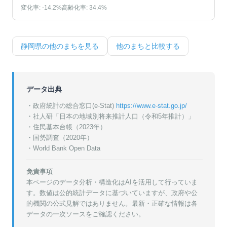
変化率:
-14.2
%
高齢化率:
34.4
%
静岡県
の他のまちを見る
他のまちと比較する
データ出典
・政府統計の総合窓口(e-Stat)
https://www.e-stat.go.jp/
・
社人研「日本の地域別将来推計人口（令和5年推計）」
・
住民基本台帳（2023年）
・
国勢調査（2020年）
・World Bank Open Data
免責事項
本ページのデータ分析・構造化はAIを活用して行っていま
す。数値は公的統計データに基づいていますが、政府や公
的機関の公式見解ではありません。最新・正確な情報は各
データの一次ソースをご確認ください。