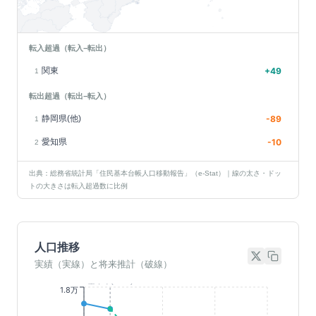
転入超過（転入−転出）
関東
+
49
1
転出超過（転出−転入）
静岡県(他)
-89
1
愛知県
-10
2
出典：総務省統計局「住民基本台帳人口移動報告」（e-Stat）｜線の太さ・ドッ
トの大きさは転入超過数に比例
人口推移
実績（実線）と将来推計（破線）
基準年(2023)
1.8万