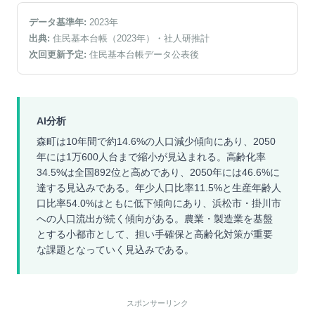
データ基準年:
2023
年
出典:
住民基本台帳（2023年）
・社人研推計
次回更新予定:
住民基本台帳データ公表後
AI分析
森町は10年間で約14.6%の人口減少傾向にあり、2050
年には1万600人台まで縮小が見込まれる。高齢化率
34.5%は全国892位と高めであり、2050年には46.6%に
達する見込みである。年少人口比率11.5%と生産年齢人
口比率54.0%はともに低下傾向にあり、浜松市・掛川市
への人口流出が続く傾向がある。農業・製造業を基盤
とする小都市として、担い手確保と高齢化対策が重要
な課題となっていく見込みである。
スポンサーリンク