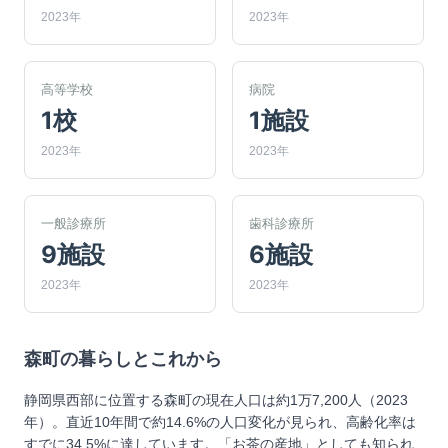
2023年
2023年
高等学校
病院
1校
1施設
2023年
2023年
一般診療所
歯科診療所
9施設
6施設
2023年
2023年
森町
の暮らしとこれから
静岡県西部に位置する森町の現在人口は約1万7,200人（2023
年）。直近10年間で約14.6%の人口変化が見られ、高齢化率は
すでに34.5%に達しています。「お茶の産地」としても知られ