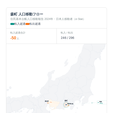
森町
人口移動フロー
住民基本台帳人口移動報告 2024年・日本人移動者（e-Stat）
転入超過
転出超過
転入超過合計
転入 / 転出
-50
246
/
296
人
森町
愛知県
関東
-10
人
+
49
静岡県(他)
-89