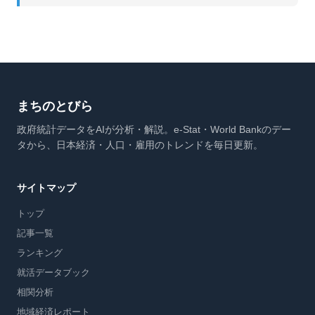
まちのとびら
政府統計データをAIが分析・解説。e-Stat・World Bankのデー
タから、日本経済・人口・雇用のトレンドを毎日更新。
サイトマップ
トップ
記事一覧
ランキング
就活データブック
相関分析
地域経済レポート