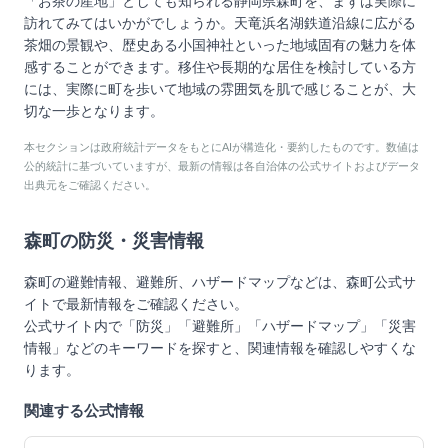
「お茶の産地」としても知られる静岡県森町を、まずは実際に
訪れてみてはいかがでしょうか。天竜浜名湖鉄道沿線に広がる
茶畑の景観や、歴史ある小国神社といった地域固有の魅力を体
感することができます。移住や長期的な居住を検討している方
には、実際に町を歩いて地域の雰囲気を肌で感じることが、大
切な一歩となります。
本セクションは政府統計データをもとにAIが構造化・要約したものです。数値は
公的統計に基づいていますが、最新の情報は各自治体の公式サイトおよびデータ
出典元をご確認ください。
森町
の防災・災害情報
森町
の避難情報、避難所、ハザードマップなどは、
森町
公式サ
イトで最新情報をご確認ください。
公式サイト内で「防災」「避難所」「ハザードマップ」「災害
情報」などのキーワードを探すと、関連情報を確認しやすくな
ります。
関連する公式情報