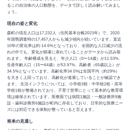
るこの自治体の人口動態を、データで詳しく読み解いてみまし
ょう。
現在の姿と変化
森町の現在人口は17,232人（住民基本台帳2023年）で、2020
年国勢調査時の17,457人からも減少傾向が続いています。直近
10年の変化率は約-14.6%となっており、全国的な人口減少の流
れの中でも、変化が顕著に表れていることがデータから読み取
れます。 年齢構成を見ると、年少人口（0〜14歳）が11.53%、
生産年齢人口（15〜64歳）が53.97%、高齢者（65歳以上）が
34.5%となっています。高齢化率34.5%は全国平均（約29%）
を大きく上回っており、高齢化が進展していることが確認でき
ます。 生活インフラについては、小学校3校・中学校2校・高等
学校1校が整備されており、子育て世帯にとって基本的な教育環
境は確保されています。医療面では病院1施設・一般診療所9施
設・歯科診療所6施設が町内に存在しており、日常的な医療ニー
ズには対応できる体制が整っていると言えます。
将来の見通し