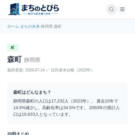
ホーム
›
まちの未来
›
静岡県 森町
町
森町
静岡県
最終更新:
2026-07-14
／
住民基本台帳（2023年）
森町
はどんなまち？
静岡県
森町
の人口は
17,232
人（
2023
年）。 過去10年で
14.6
%
減少
し、高齢化率は
34.5
%です。 2050年の推計人
口は
10,633
人となっています。
30秒まとめ