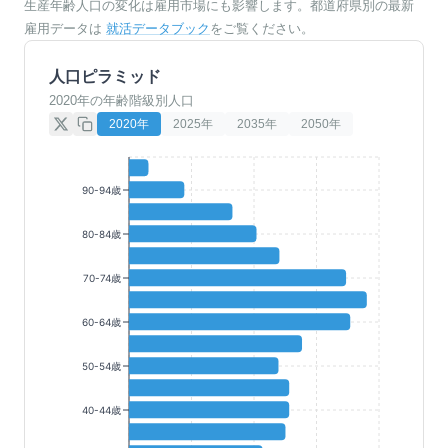
生産年齢人口の変化は雇用市場にも影響します。都道府県別の最新
雇用データは
就活データブック
をご覧ください。
人口ピラミッド
2020年の年齢階級別人口
2020
年
2025
年
2035
年
2050
年
90-94歳
80-84歳
70-74歳
60-64歳
50-54歳
40-44歳