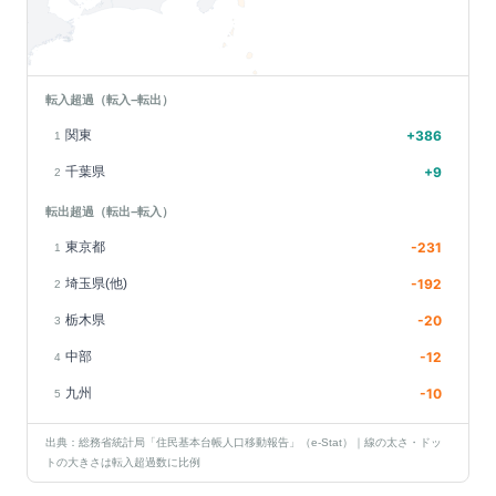
転入超過（転入−転出）
関東
+
386
1
千葉県
+
9
2
転出超過（転出−転入）
東京都
-231
1
埼玉県(他)
-192
2
栃木県
-20
3
中部
-12
4
九州
-10
5
出典：総務省統計局「住民基本台帳人口移動報告」（e-Stat）｜線の太さ・ドッ
トの大きさは転入超過数に比例