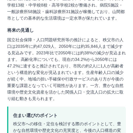
学校13校・中学校8校・高等学校2校が整備され、病院5施設・
一般診療所58施設・歯科診療所31施設が稼働しており、山間都
市としての基本的な生活環境は一定水準が保たれています。
将来の見通し
国立社会保障・人口問題研究所等の推計によると、秩父市の人
口は2035年に約47,029人、2050年には約35,846人まで減少す
る見込みです。2023年比で2050年には約38%の減少が見込まれ
ます。 高齢化率についても、現在の34.2%から2050年には
47.2%に達すると推計されており、市民の約2人に1人が高齢者
という構造的な変化が見込まれています。生産年齢人口の減少
が続く中、地域の担い手確保や行政サービスのあり方が今後の
重要な課題となっていく可能性があります。一方、豊かな自然
環境や歴史文化資産を活かした関係人口・交流人口の拡大に取
り組む動きも見られます。
住まい選びのポイント
秩父市への移住・定住を検討する際のポイントとして、豊
かな自然環境や歴史文化の充実度と、今後の人口構造の変