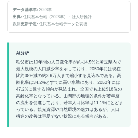
データ基準年:
2023
年
出典:
住民基本台帳（2023年）
・社人研推計
次回更新予定:
住民基本台帳データ公表後
AI分析
秩父市は10年間の人口変化率が約-14.5%と埼玉県内で
最大規模の人口減少率を示しており、2050年には現在
比約38%減の約3.6万人まで縮小する見込みである。高
齢化率は34.2%とすでに高い水準にあり、2050年には
47.2%に達する傾向が見込まれ、全国でも上位918位の
高齢化率となっている。山間部の地理的条件が若年層
の流出を促進しており、若年人口比率は11.1%にとどま
っている。観光資源や自然環境の魅力はあるが、人口
構造の改善は容易でない状況にある傾向がある。