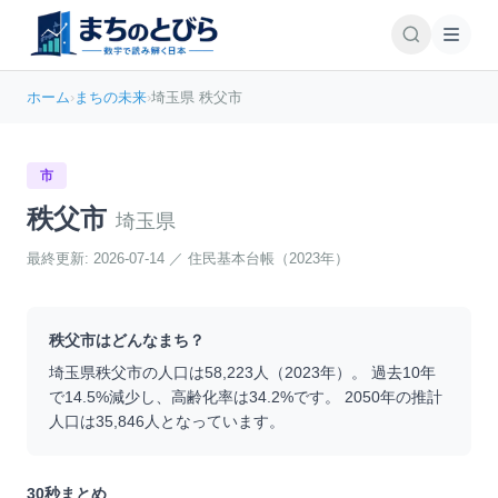
ホーム
›
まちの未来
›
埼玉県 秩父市
市
秩父市
埼玉県
最終更新:
2026-07-14
／
住民基本台帳（2023年）
秩父市
はどんなまち？
埼玉県
秩父市
の人口は
58,223
人（
2023
年）。 過去10年
で
14.5
%
減少
し、高齢化率は
34.2
%です。 2050年の推計
人口は
35,846
人となっています。
30秒まとめ