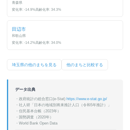
青森県
変化率:
-14.9
%
高齢化率:
34.3
%
田辺市
和歌山県
変化率:
-14.2
%
高齢化率:
34.0
%
埼玉県
の他のまちを見る
他のまちと比較する
データ出典
・政府統計の総合窓口(e-Stat)
https://www.e-stat.go.jp/
・
社人研「日本の地域別将来推計人口（令和5年推計）」
・
住民基本台帳（2023年）
・
国勢調査（2020年）
・World Bank Open Data