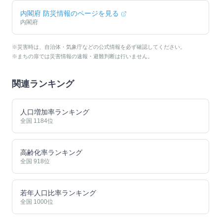
内閣府 防災情報のページを見る
内閣府
※災害時は、自治体・気象庁などの公式情報を必ず確認してください。
※まちの扉では災害情報の速報・避難判断は行いません。
関連ランキング
人口増加率ランキング
全国
1184
位
高齢化率ランキング
全国
918
位
若年人口比率ランキング
全国
1000
位