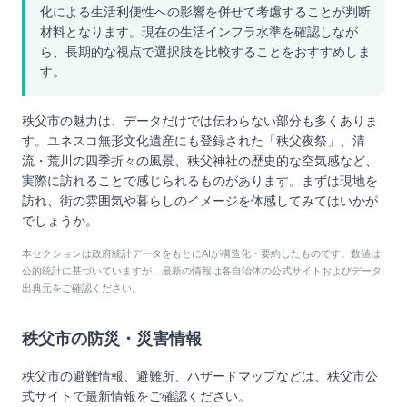
化による生活利便性への影響を併せて考慮することが判断
材料となります。現在の生活インフラ水準を確認しなが
ら、長期的な視点で選択肢を比較することをおすすめしま
す。
秩父市の魅力は、データだけでは伝わらない部分も多くありま
す。ユネスコ無形文化遺産にも登録された「秩父夜祭」、清
流・荒川の四季折々の風景、秩父神社の歴史的な空気感など、
実際に訪れることで感じられるものがあります。まずは現地を
訪れ、街の雰囲気や暮らしのイメージを体感してみてはいかが
でしょうか。
本セクションは政府統計データをもとにAIが構造化・要約したものです。数値は
公的統計に基づいていますが、最新の情報は各自治体の公式サイトおよびデータ
出典元をご確認ください。
秩父市
の防災・災害情報
秩父市
の避難情報、避難所、ハザードマップなどは、
秩父市
公
式サイトで最新情報をご確認ください。