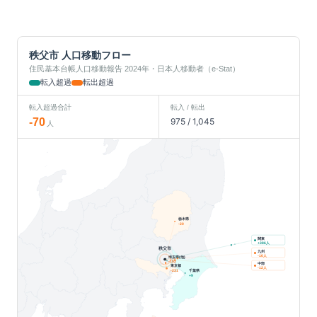
秩父市
人口移動フロー
住民基本台帳人口移動報告 2024年・日本人移動者（e-Stat）
転入超過
転出超過
転入超過合計
転入 / 転出
-70
975
/
1,045
人
栃木県
-20
関東
人
+
386
秩父市
九州
人
-10
埼玉県(他)
-192
中部
東京都
人
-12
千葉県
-231
+
9