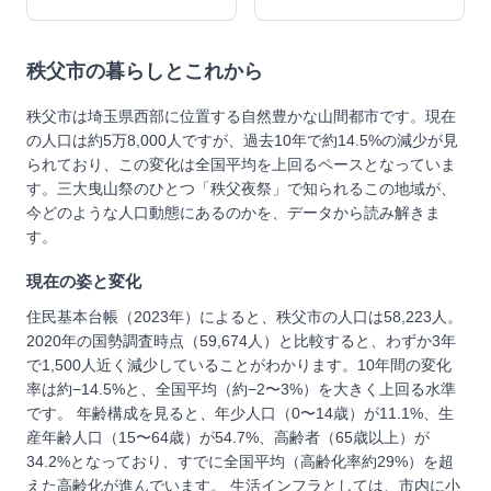
秩父市
の暮らしとこれから
秩父市は埼玉県西部に位置する自然豊かな山間都市です。現在
の人口は約5万8,000人ですが、過去10年で約14.5%の減少が見
られており、この変化は全国平均を上回るペースとなっていま
す。三大曳山祭のひとつ「秩父夜祭」で知られるこの地域が、
今どのような人口動態にあるのかを、データから読み解きま
す。
現在の姿と変化
住民基本台帳（2023年）によると、秩父市の人口は58,223人。
2020年の国勢調査時点（59,674人）と比較すると、わずか3年
で1,500人近く減少していることがわかります。10年間の変化
率は約−14.5%と、全国平均（約−2〜3%）を大きく上回る水準
です。 年齢構成を見ると、年少人口（0〜14歳）が11.1%、生
産年齢人口（15〜64歳）が54.7%、高齢者（65歳以上）が
34.2%となっており、すでに全国平均（高齢化率約29%）を超
えた高齢化が進んでいます。 生活インフラとしては、市内に小