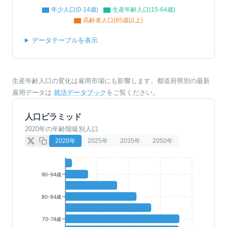
年少人口(0-14歳)
生産年齢人口(15-64歳)
高齢者人口(65歳以上)
データテーブルを表示
生産年齢人口の変化は雇用市場にも影響します。都道府県別の最新
雇用データは
就活データブック
をご覧ください。
人口ピラミッド
2020年の年齢階級別人口
2020
年
2025
年
2035
年
2050
年
90-94歳
80-84歳
70-74歳