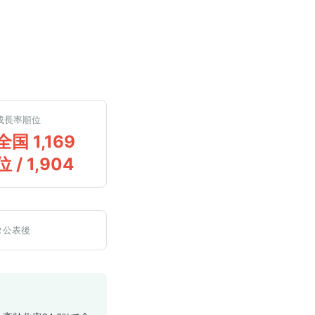
成長率順位
全国 1,169
位 / 1,904
タ公表後