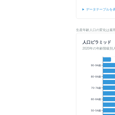
データテーブルを
生産年齢人口の変化は雇
人口ピラミッド
2020年の年齢階級別
90-94歳
80-84歳
70-74歳
60-64歳
50-54歳