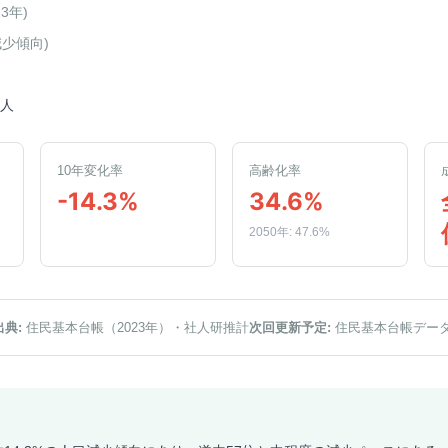
23年
)
減少傾向
)
7人
10年変化率
高齢化率
-14.3%
34.6%
2050年: 47.6%
出典:
住民基本台帳（2023年）
・社人研推計
次回更新予定:
住民基本台帳デー