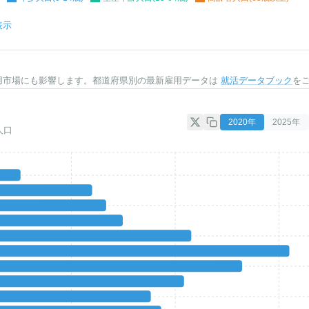
表示
用市場にも影響します。都道府県別の最新雇用データは
就活データブック
を
2020
年
2025
年
人口