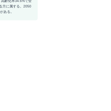
高齢化率34.6%で全
方に属する。2050
向がある。