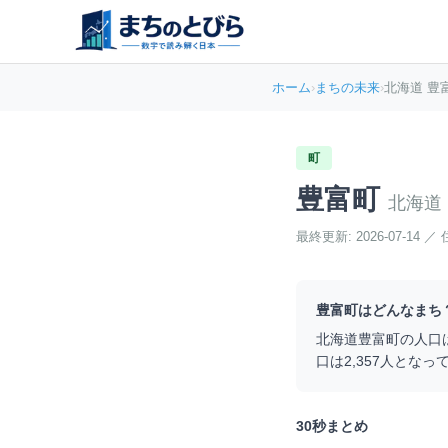
ホーム
›
まちの未来
›
北海道 豊
町
豊富町
北海道
最終更新:
2026-07-14
／
豊富町
はどんなまち
北海道
豊富町
の人口
口は
2,357
人となっ
30秒まとめ