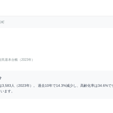
富町
住民基本台帳（2023年）
？
は
3,583
人（
2023
年）。 過去10年で
14.3
%
減少
し、高齢化率は
34.6
%で
ています。