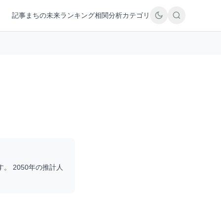
記事
まちの未来
ランキング
相関分析
カテゴリ
す。 2050年の推計人