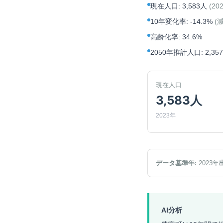
現在人口
:
3,583人
(
20
10年変化率
:
-14.3%
(
高齢化率
:
34.6%
2050年推計人口
:
2,35
現在人口
3,583人
2023年
データ基準年:
2023
年
AI分析