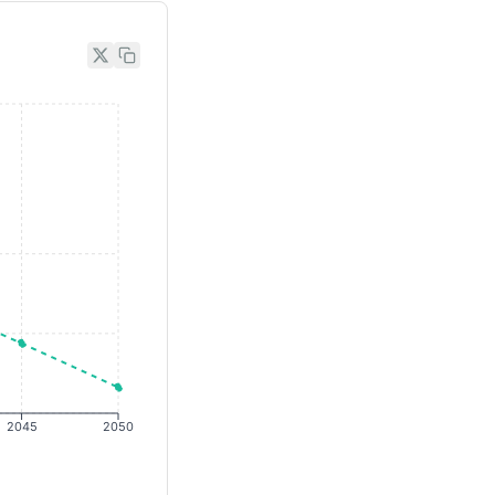
2045
2050