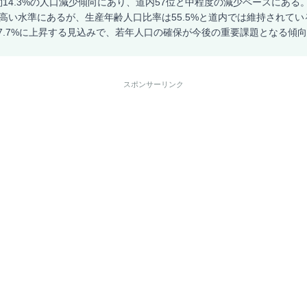
約14.3%の人口減少傾向にあり、道内57位と中程度の減少ペースにある。
的高い水準にあるが、生産年齢人口比率は55.5%と道内では維持されている
7.7%に上昇する見込みで、若年人口の確保が今後の重要課題となる傾
スポンサーリンク