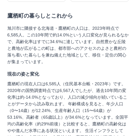
鷹栖町
の暮らしとこれから
旭川市に隣接する北海道・鷹栖町の人口は、2023年時点で
6,585人。この10年間で約14.0%という人口変化が見られるなか
で、高齢化率はすでに34.6%に達しています。自然豊かな丘陵
と農地が広がるこの町は、都市部へのアクセスのよさと農村の
落ち着いた暮らしを兼ね備えた地域として、移住・定住の関心
が集まっています。
現在の姿と変化
鷹栖町の現在人口は6,585人（住民基本台帳・2023年）です。
2020年の国勢調査時点では6,567人でしたが、過去10年間の変
化率は約-14.0%となっており、人口の減少傾向が続いているこ
とがデータから読み取れます。 年齢構成を見ると、年少人口
（0〜14歳）が12.24%、生産年齢人口（15〜64歳）が
53.16%、高齢者（65歳以上）が34.6%となっています。全国平
均の高齢化率（約29%前後）と比較すると、鷹栖町の高齢化は
やや進んだ水準にある状況といえます。 生活インフラとして