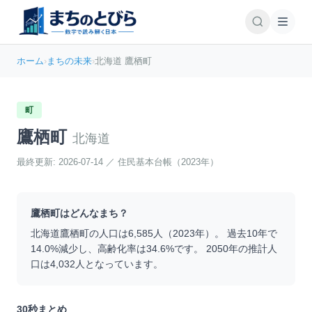
ホーム
›
まちの未来
›
北海道 鷹栖町
町
鷹栖町
北海道
最終更新:
2026-07-14
／
住民基本台帳（2023年）
鷹栖町
はどんなまち？
北海道
鷹栖町
の人口は
6,585
人（
2023
年）。 過去10年で
14.0
%
減少
し、高齢化率は
34.6
%です。 2050年の推計人
口は
4,032
人となっています。
30秒まとめ