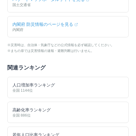
国土交通省
内閣府 防災情報のページを見る
内閣府
※災害時は、自治体・気象庁などの公式情報を必ず確認してください。
※まちの扉では災害情報の速報・避難判断は行いません。
関連ランキング
人口増加率ランキング
全国
1144
位
高齢化率ランキング
全国
886
位
若年人口比率ランキング