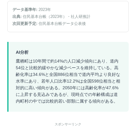
データ基準年:
2023
年
出典:
住民基本台帳（2023年）
・社人研推計
次回更新予定:
住民基本台帳データ公表後
AI分析
鷹栖町は10年間で約14%の人口減少傾向にあり、道内
54位と比較的緩やかな減少ペースを維持している。高
齢化率は34.6%と全国886位相当で道内平均より良好な
水準にあり、若年人口比率12.2%は全国598位相当と相
対的に高い傾向がある。2050年には高齢化率が47.6%
に上昇する見込みであるが、現時点での年齢構成は道
内町村の中では比較的若い部類に属する傾向がある。
スポンサーリンク