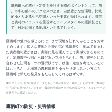
鷹栖町への移住・定住を検討する際のポイントとして、旭
川市中心部へのアクセスのよさ、自然豊かな住環境、比較
的ゆとりある生活空間といった要素が挙げられます。都市
と農村のバランスを重視するライフスタイルの選択肢とし
て、検討に値する地域といえるでしょう。
鷹栖町の魅力を感じるには、まず現地を訪れてみることをおす
すめします。広大な農地と丘陵が広がる風景や、地元で育まれ
た農産物の豊かさは、実際に足を運んでこそ実感できるもので
す。旭川市中心部からほど近い立地を活かし、旭川観光と組み
合わせた訪問も一つの選択肢です。移住・定住を考えている方
はもちろん、北海道の農村風景をゆったり楽しみたい方にも、
鷹栖町は新たな発見をもたらしてくれるはずです。
本セクションは政府統計データをもとにAIが構造化・要約したものです。数値は
公的統計に基づいていますが、最新の情報は各自治体の公式サイトおよびデータ
出典元をご確認ください。
鷹栖町
の防災・災害情報