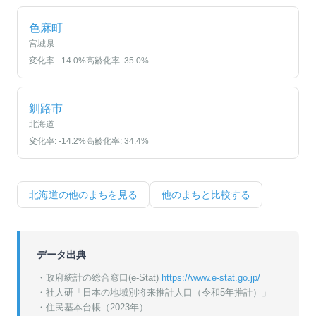
色麻町
宮城県
変化率:
-14.0
%
高齢化率:
35.0
%
釧路市
北海道
変化率:
-14.2
%
高齢化率:
34.4
%
北海道
の他のまちを見る
他のまちと比較する
データ出典
・政府統計の総合窓口(e-Stat)
https://www.e-stat.go.jp/
・
社人研「日本の地域別将来推計人口（令和5年推計）」
・
住民基本台帳（2023年）