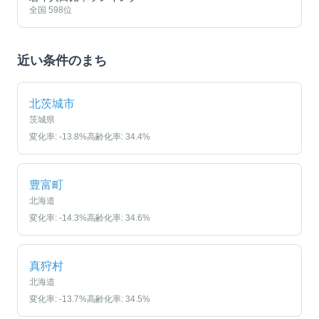
全国
598
位
近い条件のまち
北茨城市
茨城県
変化率:
-13.8
%
高齢化率:
34.4
%
豊富町
北海道
変化率:
-14.3
%
高齢化率:
34.6
%
真狩村
北海道
変化率:
-13.7
%
高齢化率:
34.5
%