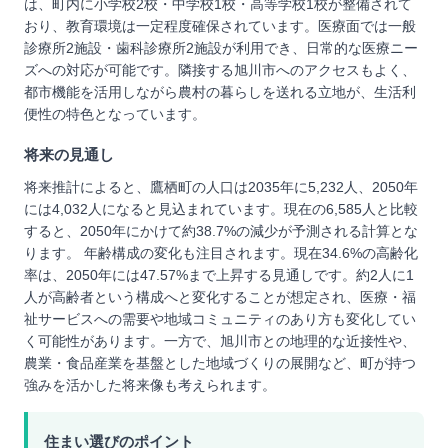
は、町内に小学校2校・中学校1校・高等学校1校が整備されて
おり、教育環境は一定程度確保されています。医療面では一般
診療所2施設・歯科診療所2施設が利用でき、日常的な医療ニー
ズへの対応が可能です。隣接する旭川市へのアクセスもよく、
都市機能を活用しながら農村の暮らしを送れる立地が、生活利
便性の特色となっています。
将来の見通し
将来推計によると、鷹栖町の人口は2035年に5,232人、2050年
には4,032人になると見込まれています。現在の6,585人と比較
すると、2050年にかけて約38.7%の減少が予測される計算とな
ります。 年齢構成の変化も注目されます。現在34.6%の高齢化
率は、2050年には47.57%まで上昇する見通しです。約2人に1
人が高齢者という構成へと変化することが想定され、医療・福
祉サービスへの需要や地域コミュニティのあり方も変化してい
く可能性があります。一方で、旭川市との地理的な近接性や、
農業・食品産業を基盤とした地域づくりの展開など、町が持つ
強みを活かした将来像も考えられます。
住まい選びのポイント