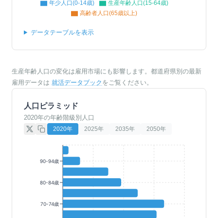
年少人口(0-14歳)
生産年齢人口(15-64歳)
高齢者人口(65歳以上)
データテーブルを表示
生産年齢人口の変化は雇用市場にも影響します。都道府県別の最新
雇用データは
就活データブック
をご覧ください。
人口ピラミッド
2020年の年齢階級別人口
2020
年
2025
年
2035
年
2050
年
90-94歳
80-84歳
70-74歳