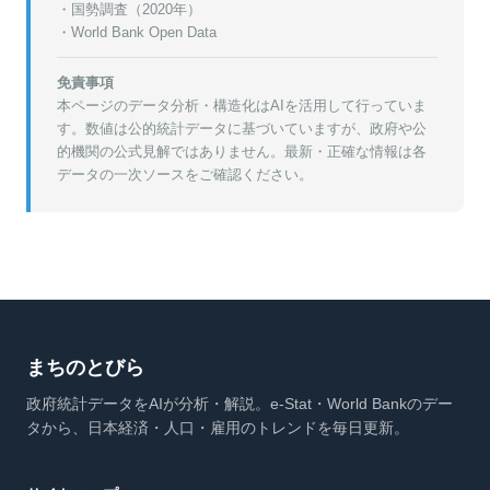
・
国勢調査（2020年）
・World Bank Open Data
免責事項
本ページのデータ分析・構造化はAIを活用して行っていま
す。数値は公的統計データに基づいていますが、政府や公
的機関の公式見解ではありません。最新・正確な情報は各
データの一次ソースをご確認ください。
まちのとびら
政府統計データをAIが分析・解説。e-Stat・World Bankのデー
タから、日本経済・人口・雇用のトレンドを毎日更新。