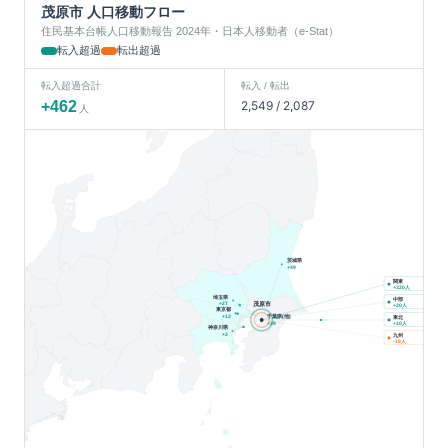
茂原市
人口移動フロー
住民基本台帳人口移動報告 2024年・日本人移動者（e-Stat）
転入超過
転出超過
転入超過合計
転入 / 転出
+
462
2,549
/
2,087
人
茨城県
+
49
関東
人
+
320
埼玉県
中部
茂原市
+
27
人
+
20
東京都
千葉県(他)
東北
+
13
人
+
39
+
10
神奈川県
九州
+
2
人
-18