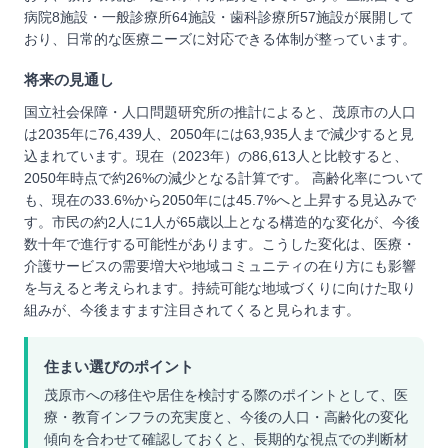
病院8施設・一般診療所64施設・歯科診療所57施設が展開して
おり、日常的な医療ニーズに対応できる体制が整っています。
将来の見通し
国立社会保障・人口問題研究所の推計によると、茂原市の人口
は2035年に76,439人、2050年には63,935人まで減少すると見
込まれています。現在（2023年）の86,613人と比較すると、
2050年時点で約26%の減少となる計算です。 高齢化率について
も、現在の33.6%から2050年には45.7%へと上昇する見込みで
す。市民の約2人に1人が65歳以上となる構造的な変化が、今後
数十年で進行する可能性があります。こうした変化は、医療・
介護サービスの需要増大や地域コミュニティの在り方にも影響
を与えると考えられます。持続可能な地域づくりに向けた取り
組みが、今後ますます注目されてくると見られます。
住まい選びのポイント
茂原市への移住や居住を検討する際のポイントとして、医
療・教育インフラの充実度と、今後の人口・高齢化の変化
傾向を合わせて確認しておくと、長期的な視点での判断材