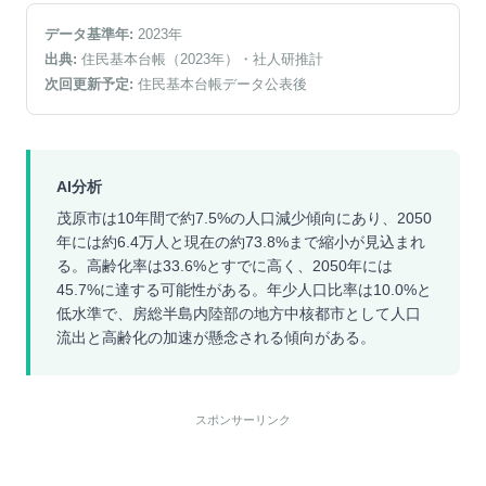
データ基準年:
2023
年
出典:
住民基本台帳（2023年）
・社人研推計
次回更新予定:
住民基本台帳データ公表後
AI分析
茂原市は10年間で約7.5%の人口減少傾向にあり、2050
年には約6.4万人と現在の約73.8%まで縮小が見込まれ
る。高齢化率は33.6%とすでに高く、2050年には
45.7%に達する可能性がある。年少人口比率は10.0%と
低水準で、房総半島内陸部の地方中核都市として人口
流出と高齢化の加速が懸念される傾向がある。
スポンサーリンク