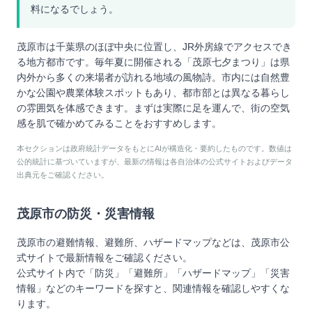
料になるでしょう。
茂原市は千葉県のほぼ中央に位置し、JR外房線でアクセスでき
る地方都市です。毎年夏に開催される「茂原七夕まつり」は県
内外から多くの来場者が訪れる地域の風物詩。市内には自然豊
かな公園や農業体験スポットもあり、都市部とは異なる暮らし
の雰囲気を体感できます。まずは実際に足を運んで、街の空気
感を肌で確かめてみることをおすすめします。
本セクションは政府統計データをもとにAIが構造化・要約したものです。数値は
公的統計に基づいていますが、最新の情報は各自治体の公式サイトおよびデータ
出典元をご確認ください。
茂原市
の防災・災害情報
茂原市
の避難情報、避難所、ハザードマップなどは、
茂原市
公
式サイトで最新情報をご確認ください。
公式サイト内で「防災」「避難所」「ハザードマップ」「災害
情報」などのキーワードを探すと、関連情報を確認しやすくな
ります。