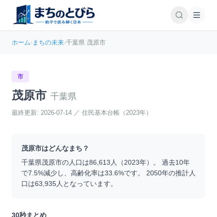
ホーム
›
まちの未来
›
千葉県 茂原市
市
茂原市
千葉県
最終更新:
2026-07-14
／
住民基本台帳（2023年）
茂原市
はどんなまち？
千葉県
茂原市
の人口は
86,613
人（
2023
年）。 過去10年
で
7.5
%
減少
し、高齢化率は
33.6
%です。 2050年の推計人
口は
63,935
人となっています。
30秒まとめ