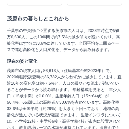
茂原市
の暮らしとこれから
千葉県の中央部に位置する茂原市の人口は、2023年時点で約8
万6,600人。この10年間で約7.5%の減少傾向が続いており、高
齢化率はすでに33.6%に達しています。全国平均を上回るペー
スで進む高齢化と人口変化を、データから読み解きます。
現在の姿と変化
茂原市の現在人口は86,613人（住民基本台帳2023年）で、
2020年国勢調査時の86,782人からわずかに減少しています。直
近10年の変化率は約-7.5%と、人口の緩やかな流出が続いてい
ることがデータから読み取れます。 年齢構成を見ると、年少人
口（15歳未満）が10.0%、生産年齢人口（15〜64歳）が
56.4%、65歳以上の高齢者が33.6%を占めています。高齢化率
33.6%は全国平均（約29%）を大きく上回っており、地域の高
齢化が進んでいる状況が確認できます。 生活インフラについて
は、小学校12校・中学校6校・高等学校4校が市内に設置されて
おり、教育環境は一定の水準が維持されています。医療面でも