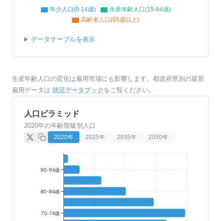
年少人口(0-14歳)
生産年齢人口(15-64歳)
高齢者人口(65歳以上)
データテーブルを表示
生産年齢人口の変化は雇用市場にも影響します。都道府県別の最新
雇用データは
就活データブック
をご覧ください。
人口ピラミッド
2020年の年齢階級別人口
2020
年
2025
年
2035
年
2050
年
90-94歳
80-84歳
70-74歳