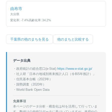
由布市
大分県
変化率:
-7.4
%
高齢化率:
34.2
%
千葉県
の他のまちを見る
他のまちと比較する
データ出典
・政府統計の総合窓口(e-Stat)
https://www.e-stat.go.jp/
・
社人研「日本の地域別将来推計人口（令和5年推計）」
・
住民基本台帳（2023年）
・
国勢調査（2020年）
・World Bank Open Data
免責事項
本ページのデータ分析・構造化はAIを活用して行っていま
す。数値は公的統計データに基づいていますが、政府や公