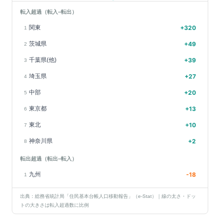
転入超過（転入−転出）
関東
+
320
1
茨城県
+
49
2
千葉県(他)
+
39
3
埼玉県
+
27
4
中部
+
20
5
東京都
+
13
6
東北
+
10
7
神奈川県
+
2
8
転出超過（転出−転入）
九州
-18
1
出典：総務省統計局「住民基本台帳人口移動報告」（e-Stat）｜線の太さ・ドッ
トの大きさは転入超過数に比例