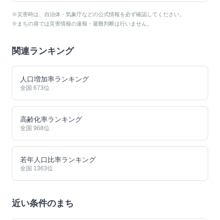
※災害時は、自治体・気象庁などの公式情報を必ず確認してください。
※まちの扉では災害情報の速報・避難判断は行いません。
関連ランキング
人口増加率ランキング
全国
673
位
高齢化率ランキング
全国
968
位
若年人口比率ランキング
全国
1363
位
近い条件のまち