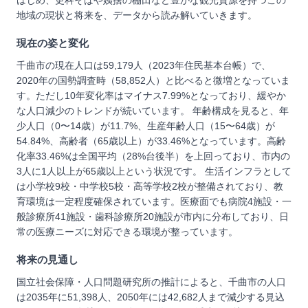
はじめ、更科そばや姨捨の棚田など豊かな観光資源を持つこの
地域の現状と将来を、データから読み解いていきます。
現在の姿と変化
千曲市の現在人口は59,179人（2023年住民基本台帳）で、
2020年の国勢調査時（58,852人）と比べると微増となっていま
す。ただし10年変化率はマイナス7.99%となっており、緩やか
な人口減少のトレンドが続いています。 年齢構成を見ると、年
少人口（0〜14歳）が11.7%、生産年齢人口（15〜64歳）が
54.84%、高齢者（65歳以上）が33.46%となっています。高齢
化率33.46%は全国平均（28%台後半）を上回っており、市内の
3人に1人以上が65歳以上という状況です。 生活インフラとして
は小学校9校・中学校5校・高等学校2校が整備されており、教
育環境は一定程度確保されています。医療面でも病院4施設・一
般診療所41施設・歯科診療所20施設が市内に分布しており、日
常の医療ニーズに対応できる環境が整っています。
将来の見通し
国立社会保障・人口問題研究所の推計によると、千曲市の人口
は2035年に51,398人、2050年には42,682人まで減少する見込