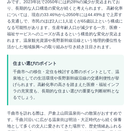
みです。2023年比で2050年には約28%の減少が見込まれてお
り、長期的な人口構造の変化が続くと考えられます。 高齢化率
については、現在の33.46%から2050年には44.49%まで上昇す
る見通しで、市民のほぼ2人に1人近くが65歳以上という構成に
なる可能性があります。生産年齢人口が減少する一方、医療・
福祉サービスへのニーズが高まるという構造的な変化が見込ま
れます。温泉観光資源や長野新幹線沿線という地理的優位性を
活かした地域振興への取り組みが引き続き注目されます。
住まい選びのポイント
千曲市への移住・定住を検討する際のポイントとして、温
泉地としての生活環境や長野新幹線沿線の交通利便性が挙
げられます。高齢化率の高さを踏まえた医療・福祉インフ
ラの充実度も、長期的な住まい選びの重要な判断材料とな
るでしょう。
千曲市を訪れる際は、戸倉上山田温泉街への散策がおすすめで
す。千曲川沿いに広がる温泉街は明治・大正時代から続く保養
地として多くの文人に愛されてきた場所で、歴史情緒あふれる