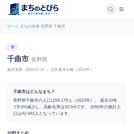
ホーム
›
まちの未来
›
長野県 千曲市
市
千曲市
長野県
最終更新:
2026-07-14
／
住民基本台帳（2023年）
千曲市
はどんなまち？
長野県
千曲市
の人口は
59,179
人（
2023
年）。 過去10年
で
8.0
%
減少
し、高齢化率は
33.5
%です。 2050年の推計人
口は
42,682
人となっています。
30秒まとめ