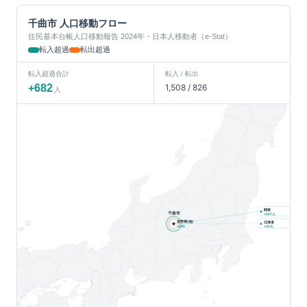
千曲市
人口移動フロー
住民基本台帳人口移動報告 2024年・日本人移動者（e-Stat）
転入超過
転出超過
転入超過合計
転入 / 転出
+
682
1,508
/
826
人
関東
千曲市
人
+
427
長野県(他)
北海道
人
+
245
+
10