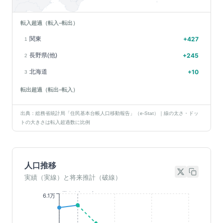
転入超過（転入−転出）
関東
+
427
1
長野県(他)
+
245
2
北海道
+
10
3
転出超過（転出−転入）
出典：総務省統計局「住民基本台帳人口移動報告」（e-Stat）｜線の太さ・ドッ
トの大きさは転入超過数に比例
人口推移
実績（実線）と将来推計（破線）
基準年(2023)
6.1万