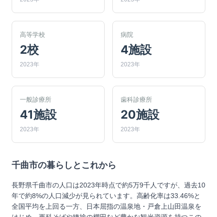
高等学校
病院
2校
4施設
2023年
2023年
一般診療所
歯科診療所
41施設
20施設
2023年
2023年
千曲市
の暮らしとこれから
長野県千曲市の人口は2023年時点で約5万9千人ですが、過去10
年で約8%の人口減少が見られています。高齢化率は33.46%と
全国平均を上回る一方、日本屈指の温泉地・戸倉上山田温泉を