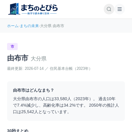
ホーム
›
まちの未来
›
大分県 由布市
市
由布市
大分県
最終更新:
2026-07-14
／
住民基本台帳（2023年）
由布市
はどんなまち？
大分県
由布市
の人口は
33,580
人（
2023
年）。 過去10年
で
7.4
%
減少
し、高齢化率は
34.2
%です。 2050年の推計人
口は
25,542
人となっています。
30秒まとめ