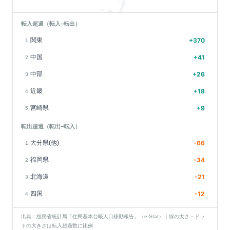
転入超過（転入−転出）
関東
+
370
1
中国
+
41
2
中部
+
26
3
近畿
+
18
4
宮崎県
+
9
5
転出超過（転出−転入）
大分県(他)
-66
1
福岡県
-34
2
北海道
-21
3
四国
-12
4
出典：総務省統計局「住民基本台帳人口移動報告」（e-Stat）｜線の太さ・ドッ
トの大きさは転入超過数に比例