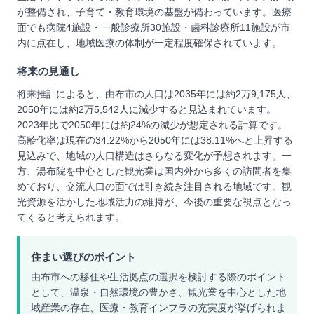
が整備され、子育て・教育環境の基盤が備わっています。医療
面でも病院4施設・一般診療所30施設・歯科診療所11施設が市
内に点在し、地域医療の体制が一定程度確保されています。
将来の見通し
将来推計によると、由布市の人口は2035年には約2万9,175人、
2050年には約2万5,542人に減少すると見込まれています。
2023年比で2050年には約24%の減少が想定される計算です。
高齢化率は現在の34.22%から2050年には38.11%へと上昇する
見込みで、地域の人口構造はさらなる変化が予想されます。一
方、湯布院を中心とした観光業は国内外から多くの訪問者を集
めており、交流人口の面では引き続き注目される地域です。観
光資源を活かした地域活力の維持が、今後の重要な視点となっ
てくると考えられます。
住まい選びのポイント
由布市への移住や生活拠点の選択を検討する際のポイント
として、温泉・自然環境の豊かさ、観光業を中心とした地
域産業の存在、医療・教育インフラの充実度が挙げられま