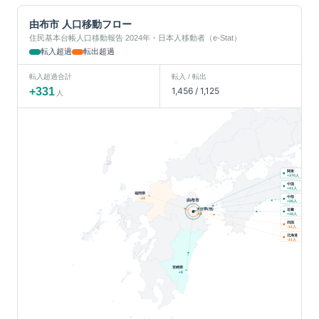
由布市
人口移動フロー
住民基本台帳人口移動報告 2024年・日本人移動者（e-Stat）
転入超過
転出超過
転入超過合計
転入 / 転出
+
331
1,456
/
1,125
人
関東
人
+
370
中国
人
+
41
福岡県
中部
-34
由布市
人
+
26
大分県(他)
近畿
人
-66
+
18
四国
人
-12
北海道
人
-21
宮崎県
+
9