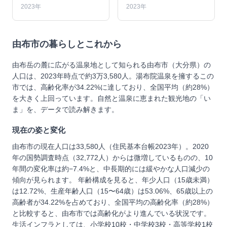
2023年
2023年
由布市
の暮らしとこれから
由布岳の麓に広がる温泉地として知られる由布市（大分県）の
人口は、2023年時点で約3万3,580人。湯布院温泉を擁するこの
市では、高齢化率が34.22%に達しており、全国平均（約28%）
を大きく上回っています。自然と温泉に恵まれた観光地の「い
ま」を、データで読み解きます。
現在の姿と変化
由布市の現在人口は33,580人（住民基本台帳2023年）。2020
年の国勢調査時点（32,772人）からは微増しているものの、10
年間の変化率は約−7.4%と、中長期的には緩やかな人口減少の
傾向が見られます。 年齢構成を見ると、年少人口（15歳未満）
は12.72%、生産年齢人口（15〜64歳）は53.06%、65歳以上の
高齢者が34.22%を占めており、全国平均の高齢化率（約28%）
と比較すると、由布市では高齢化がより進んでいる状況です。
生活インフラとしては、小学校10校・中学校3校・高等学校1校