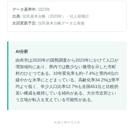
データ基準年:
2023
年
出典:
住民基本台帳（2023年）
・社人研推計
次回更新予定:
住民基本台帳データ公表後
AI分析
由布市は2020年の国勢調査から2023年にかけて人口が
増加傾向にあり、県内では数少ない微増を示した市町
村のひとつである。10年変化率も約−7.4%と県内4位の
緩やかな水準にとどまっている。高齢化率34.2%は県平
均より低く、年少人口比率12.7%も全国451位と比較的
若い構成を維持している傾向がある。大分市近郊とい
う立地が転入を支えている可能性がある。
スポンサーリンク