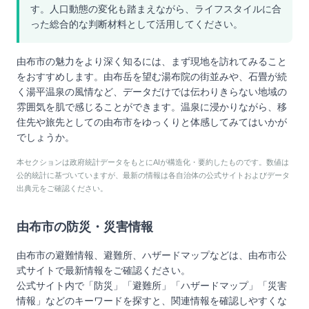
す。人口動態の変化も踏まえながら、ライフスタイルに合
った総合的な判断材料として活用してください。
由布市の魅力をより深く知るには、まず現地を訪れてみること
をおすすめします。由布岳を望む湯布院の街並みや、石畳が続
く湯平温泉の風情など、データだけでは伝わりきらない地域の
雰囲気を肌で感じることができます。温泉に浸かりながら、移
住先や旅先としての由布市をゆっくりと体感してみてはいかが
でしょうか。
本セクションは政府統計データをもとにAIが構造化・要約したものです。数値は
公的統計に基づいていますが、最新の情報は各自治体の公式サイトおよびデータ
出典元をご確認ください。
由布市
の防災・災害情報
由布市
の避難情報、避難所、ハザードマップなどは、
由布市
公
式サイトで最新情報をご確認ください。
公式サイト内で「防災」「避難所」「ハザードマップ」「災害
情報」などのキーワードを探すと、関連情報を確認しやすくな