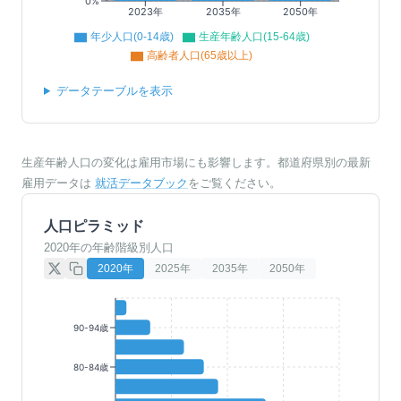
0%
2023年
2035年
2050年
年少人口(0-14歳)
生産年齢人口(15-64歳)
高齢者人口(65歳以上)
データテーブルを表示
生産年齢人口の変化は雇用市場にも影響します。都道府県別の最新
雇用データは
就活データブック
をご覧ください。
人口ピラミッド
2020年の年齢階級別人口
2020
年
2025
年
2035
年
2050
年
90-94歳
80-84歳