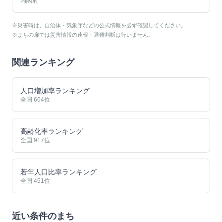
内閣府
※災害時は、自治体・気象庁などの公式情報を必ず確認してください。
※まちの扉では災害情報の速報・避難判断は行いません。
関連ランキング
人口増加率ランキング
全国
664
位
高齢化率ランキング
全国
917
位
若年人口比率ランキング
全国
451
位
近い条件のまち