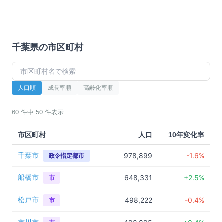
千葉県
の市区町村
人口順
成長率順
高齢化率順
60
件中
50
件表示
市区町村
人口
10年変化率
千葉市
978,899
-1.6%
政令指定都市
船橋市
648,331
+2.5%
市
松戸市
498,222
-0.4%
市