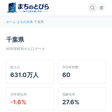
ホーム
›
まちの未来
›
千葉県
千葉県
60
市区町村の人口データ
総人口
市区町村数
631.0万人
60
10年変化率
高齢化率
-1.6%
27.6%