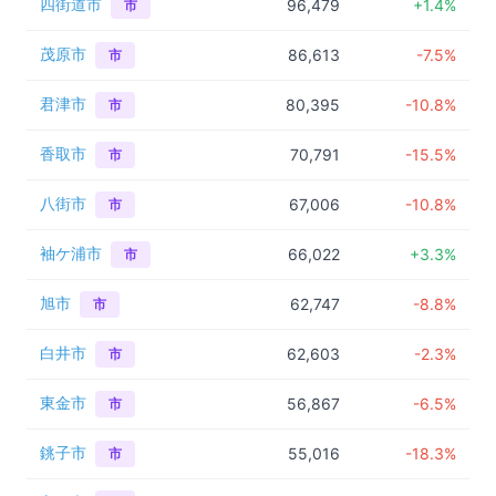
四街道市
96,479
+1.4%
市
茂原市
86,613
-7.5%
市
君津市
80,395
-10.8%
市
香取市
70,791
-15.5%
市
八街市
67,006
-10.8%
市
袖ケ浦市
66,022
+3.3%
市
旭市
62,747
-8.8%
市
白井市
62,603
-2.3%
市
東金市
56,867
-6.5%
市
銚子市
55,016
-18.3%
市