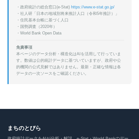
・政府統計の総合窓口(e-Stat)
https://www.e-stat.go.jp/
・
社人研「日本の地域別将来推計人口（令和5年推計）」
・
住民基本台帳に基づく人口
・
国勢調査（2020年）
・World Bank Open Data
免責事項
本ページのデータ分析・構造化はAIを活用して行っていま
す。数値は公的統計データに基づいていますが、政府や公
的機関の公式見解ではありません。最新・正確な情報は各
データの一次ソースをご確認ください。
まちのとびら
政府統計データをAIが分析・解説。e-Stat・World Bankのデー