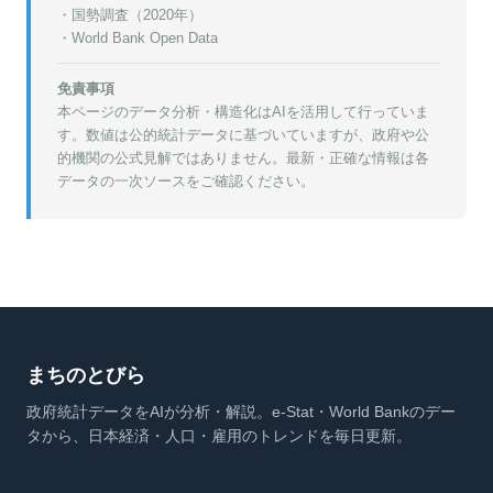
・
国勢調査（2020年）
・World Bank Open Data
免責事項
本ページのデータ分析・構造化はAIを活用して行っていま
す。数値は公的統計データに基づいていますが、政府や公
的機関の公式見解ではありません。最新・正確な情報は各
データの一次ソースをご確認ください。
まちのとびら
政府統計データをAIが分析・解説。e-Stat・World Bankのデー
タから、日本経済・人口・雇用のトレンドを毎日更新。