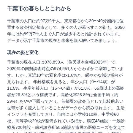
千葉市
の暮らしとこれから
千葉市の人口は約97万9千人。東京都心から30〜40分圏内に位
置する政令指定都市として、多くの人が暮らすこの街も、2050
年には約89万7千人まで人口が減少すると推計されています。
データが示す千葉市の現在と未来を読み解いてみましょう。
現在の姿と変化
千葉市の現在人口は978,899人（住民基本台帳2023年）で、
2020年の国勢調査時点の974,951人からわずかに増加していま
す。しかし直近10年の変化率は-1.6%と、緩やかな減少傾向が
見られます。 年齢構成を見ると、年少人口（0〜14歳）が
11.5%、生産年齢人口（15〜64歳）が61.8%、65歳以上の高齢
者が26.8%という構成です。高齢化率26.8%は全国平均（約
29%）をやや下回っており、首都圏の政令市として比較的若い
世帯が多く流入していることがデータから読み取れます。 生活
インフラも充実しており、市内には小学校110校、中学校60
校、高等学校29校が整備されているほか、病院48施設・一般診
療所720施設・歯科診療所555施設が市民の医療ニーズを支えて