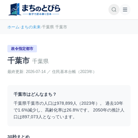
ホーム
›
まちの未来
›
千葉県 千葉市
政令指定都市
千葉市
千葉県
最終更新:
2026-07-14
／
住民基本台帳（2023年）
千葉市
はどんなまち？
千葉県
千葉市
の人口は
978,899
人（
2023
年）。 過去10年
で
1.6
%
減少
し、高齢化率は
26.8
%です。 2050年の推計人
口は
897,073
人となっています。
30秒まとめ