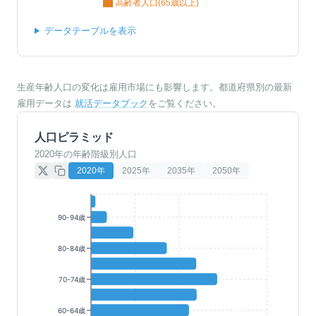
高齢者人口(65歳以上)
データテーブルを表示
生産年齢人口の変化は雇用市場にも影響します。都道府県別の最新
雇用データは
就活データブック
をご覧ください。
人口ピラミッド
2020年の年齢階級別人口
2020
年
2025
年
2035
年
2050
年
90-94歳
80-84歳
70-74歳
60-64歳