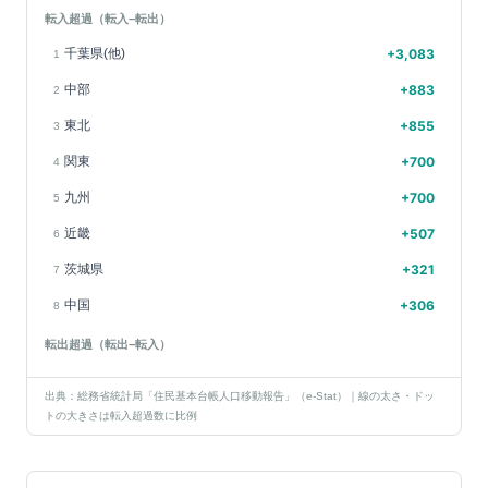
転入超過（転入−転出）
千葉県(他)
+
3,083
1
中部
+
883
2
東北
+
855
3
関東
+
700
4
九州
+
700
5
近畿
+
507
6
茨城県
+
321
7
中国
+
306
8
転出超過（転出−転入）
出典：総務省統計局「住民基本台帳人口移動報告」（e-Stat）｜線の太さ・ドッ
トの大きさは転入超過数に比例