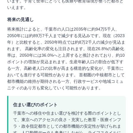
います。子育て世帯にとっても医療や教育環境が整った都市と
いえます。
将来の見通し
将来推計によると、千葉市の人口は2035年に約94万5千人、
2050年には約89万7千人まで減少する見込みです。現在（2023
年）と比較すると、2050年時点では約8万2千人の減少が見込ま
れます。 高齢化率の変化も注目されます。現在26.8%の高齢化
率は、2050年には36.0%へと上昇すると推計されており、約10
ポイントの増加が見込まれます。生産年齢人口の割合が低下す
る一方、高齢者人口の比率が高まる構造的な変化が、千葉市に
おいても進行する可能性があります。 首都圏の中核都市として
都市機能の維持が期待される一方、行政サービスや地域コミュ
ニティのあり方も変化していく可能性があります。
住まい選びのポイント
千葉市への移住や住まい選びを検討する際のポイントとし
て、東京へのアクセスの良さ・充実した教育・医療インフ
ラ・政令指定都市としての都市機能の安定性が挙げられま
す。人口動態データも参考にしながら、ライフスタイルに