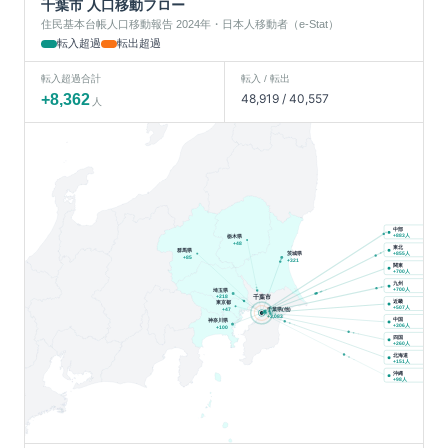
千葉市
人口移動フロー
住民基本台帳人口移動報告 2024年・日本人移動者（e-Stat）
転入超過
転出超過
転入超過合計
転入 / 転出
+
8,362
48,919
/
40,557
人
中部
人
栃木県
+
883
+
48
東北
群馬県
人
茨城県
+
855
+
85
+
321
関東
人
+
700
九州
人
埼玉県
+
700
千葉市
+
218
近畿
東京都
人
+
507
千葉県(他)
+
47
+
3,083
中国
神奈川県
人
+
306
+
100
四国
人
+
260
北海道
人
+
151
沖縄
人
+
98