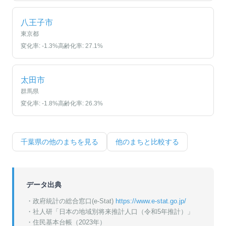
八王子市
東京都
変化率:
-1.3
%
高齢化率:
27.1
%
太田市
群馬県
変化率:
-1.8
%
高齢化率:
26.3
%
千葉県
の他のまちを見る
他のまちと比較する
データ出典
・政府統計の総合窓口(e-Stat)
https://www.e-stat.go.jp/
・
社人研「日本の地域別将来推計人口（令和5年推計）」
・
住民基本台帳（2023年）