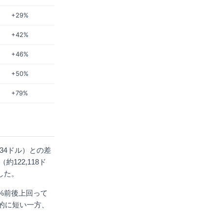
+29%
+42%
+46%
+50%
+79%
34ドル）との差
122,118ド
した。
0%前後上回って
的に短い一方、