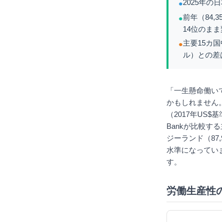
2025年の
●
前年（84,
●
14位のま
主要15カ国
●
ル）との差
「一生懸命働い
かもしれません
（2017年US$
Bankが比較す
ジーランド（87
水準になってい
す。
労働生産性の