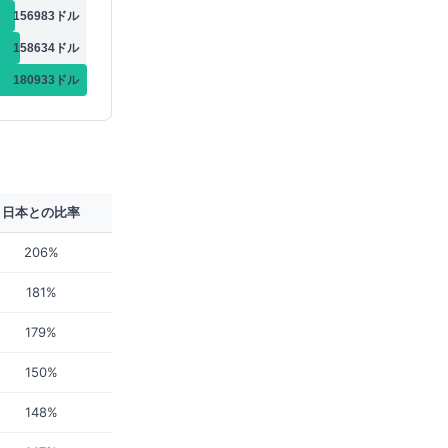
156983
ドル
158634
ドル
180933
ドル
日本との比率
206%
181%
179%
150%
148%