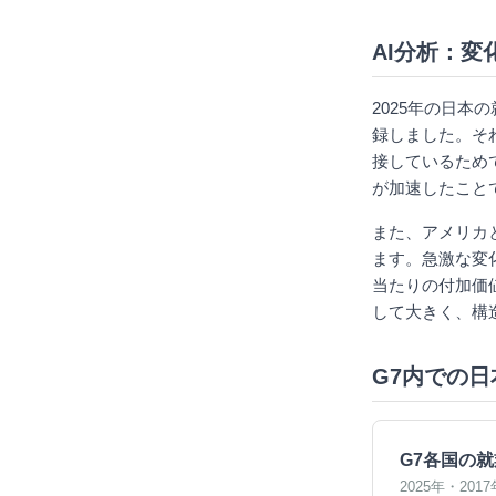
AI分析：変
2025年の日本
録しました。そ
接しているためで
が加速したことで
また、アメリカと
ます。急激な変
当たりの付加価
して大きく、構
G7内での
G7各国の就
2025年・2017