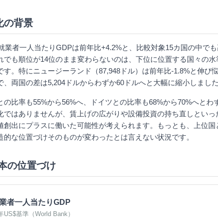
化の背景
の就業者一人当たりGDPは前年比+4.2%と、比較対象15カ国の中で
れでも順位が14位のまま変わらないのは、下位に位置する国々の水
す。特にニュージーランド（87,948ドル）は前年比-1.8%と伸
、両国の差は5,204ドルからわずか60ドルへと大幅に縮小しまし
の比率も55%から56%へ、ドイツとの比率も68%から70%へと
化ではありませんが、賃上げの広がりや設備投資の持ち直しといっ
値創出にプラスに働いた可能性が考えられます。もっとも、上位国
造的な位置づけそのものが変わったとは言えない状況です。
日本の位置づけ
業者一人当たりGDP
年US$基準（World Bank）