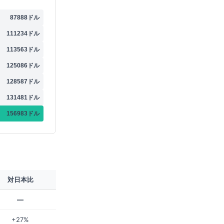
87888
ドル
111234
ドル
113563
ドル
125086
ドル
128587
ドル
131481
ドル
156983
ドル
対日本比
—
+27%