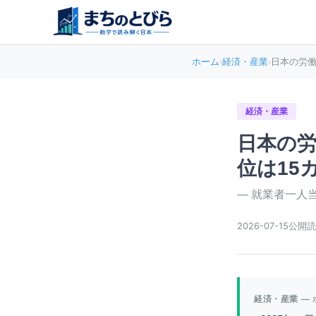
ホーム
›
経済・産業
›
日本の労働生
経済・産業
日本の労働
位は15
—
就業者一人当
2026-07-15
公開
読
経済・産業
— 