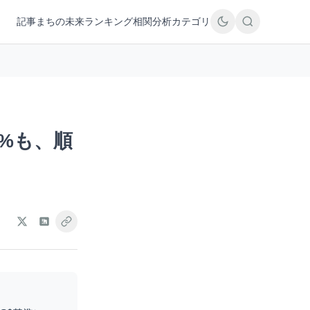
記事
まちの未来
ランキング
相関分析
カテゴリ
2%も、順