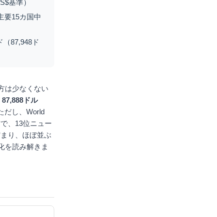
US$基準）
主要15カ国中
87,948ド
方は少なくない
は
87,888ドル
だし、World
で、13位ニュー
に縮まり、ほぼ並ぶ
化を読み解きま