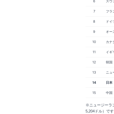
6
スウ
7
フラ
8
ドイ
9
オー
10
カナ
11
イギ
12
韓国
13
ニュ
14
日本
15
中国
※ニュージーラ
5,204ドル）で