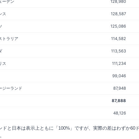
ェーデン
128,980
ンス
128,587
ツ
125,086
ストラリア
114,582
ダ
113,563
リス
111,234
99,046
ージーランド
87,948
87,888
48,126
ンドと日本は表示上ともに「100%」ですが、実際の差はわずか60
す。