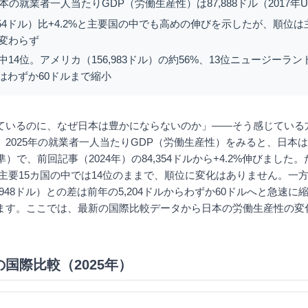
日本の就業者一人当たりGDP（労働生産性）は87,888ドル（2017年
354ドル）比+4.2%と主要国の中でも高めの伸びを示したが、順位は
ま変わらず
中14位。アメリカ（156,983ドル）の約56%、13位ニュージーランド（
はわずか60ドルまで縮小
ているのに、なぜ日本は豊かにならないのか」——そう感じている
。2025年の就業者一人当たりGDP（労働生産性）をみると、日本
基準）で、前回記事（2024年）の84,354ドルから+4.2%伸びました。た
る主要15カ国の中では14位のままで、順位に変化はありません。一方
,948ドル）との差は前年の5,204ドルからわずか60ドルへと急速
ます。ここでは、最新の国際比較データから日本の労働生産性の変
国際比較（2025年）