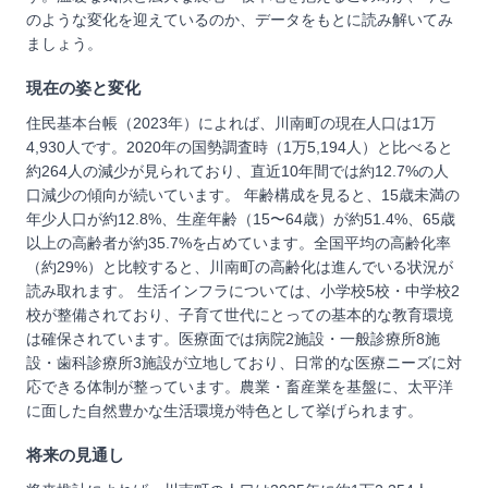
のような変化を迎えているのか、データをもとに読み解いてみ
ましょう。
現在の姿と変化
住民基本台帳（2023年）によれば、川南町の現在人口は1万
4,930人です。2020年の国勢調査時（1万5,194人）と比べると
約264人の減少が見られており、直近10年間では約12.7%の人
口減少の傾向が続いています。 年齢構成を見ると、15歳未満の
年少人口が約12.8%、生産年齢（15〜64歳）が約51.4%、65歳
以上の高齢者が約35.7%を占めています。全国平均の高齢化率
（約29%）と比較すると、川南町の高齢化は進んでいる状況が
読み取れます。 生活インフラについては、小学校5校・中学校2
校が整備されており、子育て世代にとっての基本的な教育環境
は確保されています。医療面では病院2施設・一般診療所8施
設・歯科診療所3施設が立地しており、日常的な医療ニーズに対
応できる体制が整っています。農業・畜産業を基盤に、太平洋
に面した自然豊かな生活環境が特色として挙げられます。
将来の見通し