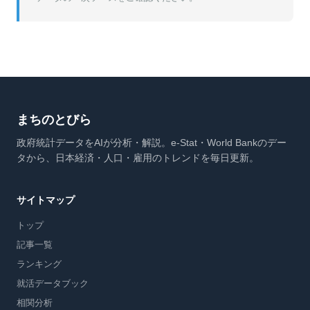
まちのとびら
政府統計データをAIが分析・解説。e-Stat・World Bankのデー
タから、日本経済・人口・雇用のトレンドを毎日更新。
サイトマップ
トップ
記事一覧
ランキング
就活データブック
相関分析