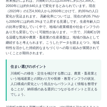
将来推計によれば、川南町の人口は2035年に約1万2,354人、
2050年には約9,640人まで変化するとみられています。現在
（2023年）の1万4,930人から2050年にかけて、約35%の人口
変化が見込まれます。 高齢化率については、現在の約35.7%か
ら2050年には約45.3%まで上昇する見通しです。生産年齢人口
の比率が変化していく中で、地域の産業構造や社会インフラの
あり方も変容していく可能性があります。 一方で、川南町が誇
る温暖な気候や農業・畜産業の生産基盤は、地域の強みとして
継続すると考えられます。こうしたデータを踏まえつつ、地域
特性を活かした持続的なまちづくりへの取り組みが展開されて
いくことが期待されます。
住まい選びのポイント
川南町への移住・定住を検討する際には、農業・畜産業と
いう地域産業との関わり方や医療・教育インフラの状況、
人口構成の変化という視点からバランスよく情報を整理す
ることが、納得感のある選択につながるポイントと言える
でしょう。