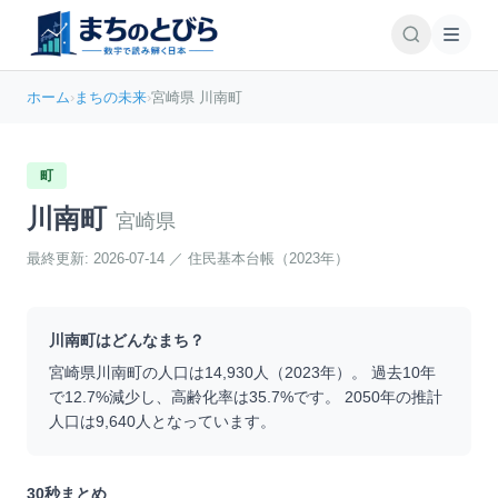
ホーム
›
まちの未来
›
宮崎県 川南町
町
川南町
宮崎県
最終更新:
2026-07-14
／
住民基本台帳（2023年）
川南町
はどんなまち？
宮崎県
川南町
の人口は
14,930
人（
2023
年）。 過去10年
で
12.7
%
減少
し、高齢化率は
35.7
%です。 2050年の推計
人口は
9,640
人となっています。
30秒まとめ