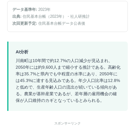
データ基準年:
2023
年
出典:
住民基本台帳（2023年）
・社人研推計
次回更新予定:
住民基本台帳データ公表後
AI分析
川南町は10年間で約12.7%の人口減少が見込まれ、
2050年には約9,600人まで縮小する推計である。高齢化
率は35.7%と県内でも中程度の水準にあり、2050年に
は45.3%に達する見込みである。年少人口比率は12.8%
と低めで、生産年齢人口の流出が続いている傾向があ
る。農業が基幹産業であるが、若年層の雇用機会の確
保が人口維持のカギとなっているとみられる。
スポンサーリンク