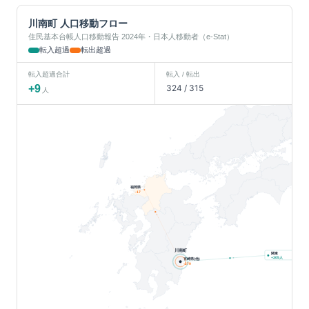
川南町
人口移動フロー
住民基本台帳人口移動報告 2024年・日本人移動者（e-Stat）
転入超過
転出超過
転入超過合計
転入 / 転出
+
9
324
/
315
人
福岡県
-17
川南町
関東
人
+
305
宮崎県(他)
-279