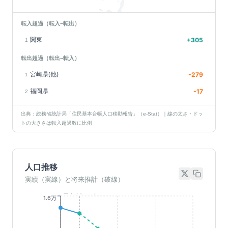
転入超過（転入−転出）
関東
+
305
1
転出超過（転出−転入）
宮崎県(他)
-279
1
福岡県
-17
2
出典：総務省統計局「住民基本台帳人口移動報告」（e-Stat）｜線の太さ・ドッ
トの大きさは転入超過数に比例
人口推移
実績（実線）と将来推計（破線）
基準年(2023)
1.6万