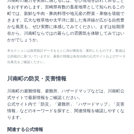
川南町の魅力を実際に感じるには、ぜひ現地を訪れてみること
をおすすめします。宮崎県有数の畜産地帯として知られるこの
町では、新鮮な牛肉・豚肉料理や地元産の野菜・果物を堪能で
きます。広大な牧草地や太平洋に面した海岸線が広がる自然豊
かな風景も、ぜひ実際に体感してみてください。まずは短期滞
在から、川南町ならではの暮らしの雰囲気を体験してみてはい
かがでしょうか。
本セクションは政府統計データをもとにAIが構造化・要約したものです。数値は
公的統計に基づいていますが、最新の情報は各自治体の公式サイトおよびデータ
出典元をご確認ください。
川南町
の防災・災害情報
川南町
の避難情報、避難所、ハザードマップなどは、
川南町
公
式サイトで最新情報をご確認ください。
公式サイト内で「防災」「避難所」「ハザードマップ」「災害
情報」などのキーワードを探すと、関連情報を確認しやすくな
ります。
関連する公式情報