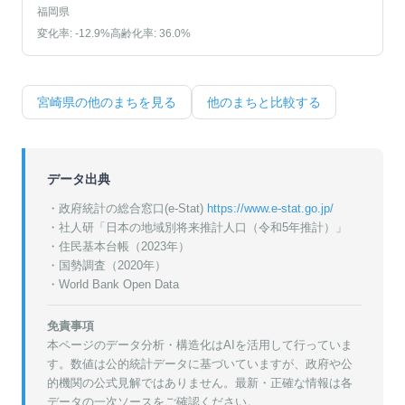
福岡県
変化率:
-12.9
%
高齢化率:
36.0
%
宮崎県
の他のまちを見る
他のまちと比較する
データ出典
・政府統計の総合窓口(e-Stat)
https://www.e-stat.go.jp/
・
社人研「日本の地域別将来推計人口（令和5年推計）」
・
住民基本台帳（2023年）
・
国勢調査（2020年）
・World Bank Open Data
免責事項
本ページのデータ分析・構造化はAIを活用して行っていま
す。数値は公的統計データに基づいていますが、政府や公
的機関の公式見解ではありません。最新・正確な情報は各
データの一次ソースをご確認ください。