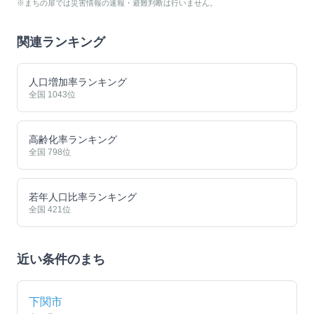
※まちの扉では災害情報の速報・避難判断は行いません。
関連ランキング
人口増加率ランキング
全国
1043
位
高齢化率ランキング
全国
798
位
若年人口比率ランキング
全国
421
位
近い条件のまち
下関市