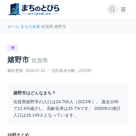
ホーム
›
まちの未来
›
佐賀県 嬉野市
市
嬉野市
佐賀県
最終更新:
2026-07-14
／
住民基本台帳（2023年）
嬉野市
はどんなまち？
佐賀県
嬉野市
の人口は
24,760
人（
2023
年）。 過去10年
で
12.6
%
減少
し、高齢化率は
35.7
%です。 2050年の推計
人口は
16,149
人となっています。
30秒まとめ