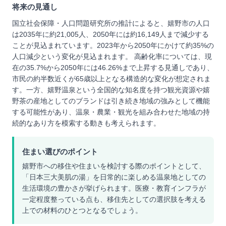
将来の見通し
国立社会保障・人口問題研究所の推計によると、嬉野市の人口
は2035年に約21,005人、2050年には約16,149人まで減少する
ことが見込まれています。2023年から2050年にかけて約35%の
人口減少という変化が見込まれます。 高齢化率については、現
在の35.7%から2050年には46.26%まで上昇する見通しであり、
市民の約半数近くが65歳以上となる構造的な変化が想定されま
す。一方、嬉野温泉という全国的な知名度を持つ観光資源や嬉
野茶の産地としてのブランドは引き続き地域の強みとして機能
する可能性があり、温泉・農業・観光を組み合わせた地域の持
続的なあり方を模索する動きも考えられます。
住まい選びのポイント
嬉野市への移住や住まいを検討する際のポイントとして、
「日本三大美肌の湯」を日常的に楽しめる温泉地としての
生活環境の豊かさが挙げられます。医療・教育インフラが
一定程度整っている点も、移住先としての選択肢を考える
上での材料のひとつとなるでしょう。