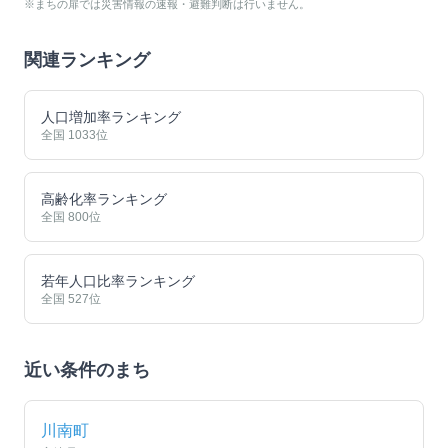
※まちの扉では災害情報の速報・避難判断は行いません。
関連ランキング
人口増加率ランキング
全国
1033
位
高齢化率ランキング
全国
800
位
若年人口比率ランキング
全国
527
位
近い条件のまち
川南町