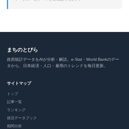
まちのとびら
政府統計データをAIが分析・解説。e-Stat・World Bankのデー
タから、日本経済・人口・雇用のトレンドを毎日更新。
サイトマップ
トップ
記事一覧
ランキング
就活データブック
相関分析