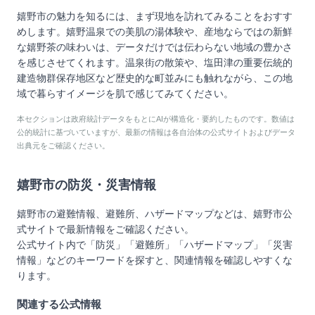
嬉野市の魅力を知るには、まず現地を訪れてみることをおすす
めします。嬉野温泉での美肌の湯体験や、産地ならではの新鮮
な嬉野茶の味わいは、データだけでは伝わらない地域の豊かさ
を感じさせてくれます。温泉街の散策や、塩田津の重要伝統的
建造物群保存地区など歴史的な町並みにも触れながら、この地
域で暮らすイメージを肌で感じてみてください。
本セクションは政府統計データをもとにAIが構造化・要約したものです。数値は
公的統計に基づいていますが、最新の情報は各自治体の公式サイトおよびデータ
出典元をご確認ください。
嬉野市
の防災・災害情報
嬉野市
の避難情報、避難所、ハザードマップなどは、
嬉野市
公
式サイトで最新情報をご確認ください。
公式サイト内で「防災」「避難所」「ハザードマップ」「災害
情報」などのキーワードを探すと、関連情報を確認しやすくな
ります。
関連する公式情報