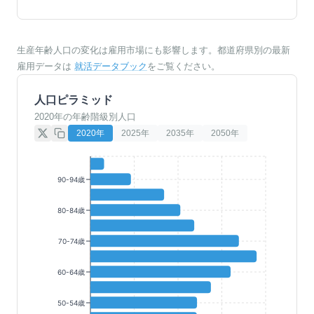
生産年齢人口の変化は雇用市場にも影響します。都道府県別の最新
雇用データは
就活データブック
をご覧ください。
人口ピラミッド
2020年の年齢階級別人口
2020
年
2025
年
2035
年
2050
年
90-94歳
80-84歳
70-74歳
60-64歳
50-54歳