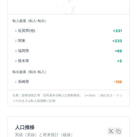
転入超過（転入−転出）
佐賀県(他)
+
331
1
関東
+
233
2
福岡県
+
66
3
熊本県
+
5
4
転出超過（転出−転入）
長崎県
-106
1
出典：総務省統計局「住民基本台帳人口移動報告」（e-Stat）｜線の太さ・ドッ
トの大きさは転入超過数に比例
人口推移
実績（実線）と将来推計（破線）