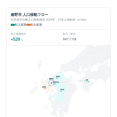
嬉野市
人口移動フロー
住民基本台帳人口移動報告 2024年・日本人移動者（e-Stat）
転入超過
転出超過
転入超過合計
転入 / 転出
+
529
647
/
118
人
福岡県
嬉野市
+
66
関東
人
+
233
佐賀県(他)
+
331
長崎県
-106
熊本県
+
5