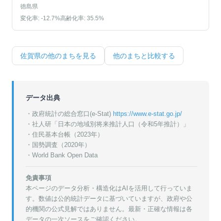
徳島県
変化率:
-12.7
%
高齢化率:
35.5
%
佐賀県
の他のまちを見る
他のまちと比較する
データ出典
・政府統計の総合窓口(e-Stat)
https://www.e-stat.go.jp/
・
社人研「日本の地域別将来推計人口（令和5年推計）」
・
住民基本台帳（2023年）
・
国勢調査（2020年）
・World Bank Open Data
免責事項
本ページのデータ分析・構造化はAIを活用して行っていま
す。数値は公的統計データに基づいていますが、政府や公
的機関の公式見解ではありません。最新・正確な情報は各
データの一次ソースをご確認ください。