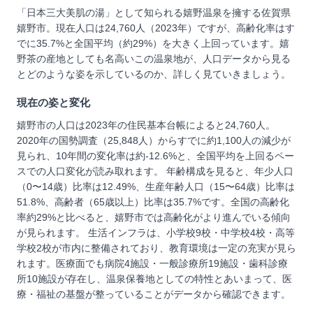
「日本三大美肌の湯」として知られる嬉野温泉を擁する佐賀県
嬉野市。現在人口は24,760人（2023年）ですが、高齢化率はす
でに35.7%と全国平均（約29%）を大きく上回っています。嬉
野茶の産地としても名高いこの温泉地が、人口データから見る
とどのような姿を示しているのか、詳しく見ていきましょう。
現在の姿と変化
嬉野市の人口は2023年の住民基本台帳によると24,760人。
2020年の国勢調査（25,848人）からすでに約1,100人の減少が
見られ、10年間の変化率は約-12.6%と、全国平均を上回るペー
スでの人口変化が読み取れます。 年齢構成を見ると、年少人口
（0〜14歳）比率は12.49%、生産年齢人口（15〜64歳）比率は
51.8%、高齢者（65歳以上）比率は35.7%です。全国の高齢化
率約29%と比べると、嬉野市では高齢化がより進んでいる傾向
が見られます。 生活インフラは、小学校9校・中学校4校・高等
学校2校が市内に整備されており、教育環境は一定の充実が見ら
れます。医療面でも病院4施設・一般診療所19施設・歯科診療
所10施設が存在し、温泉保養地としての特性とあいまって、医
療・福祉の基盤が整っていることがデータから確認できます。