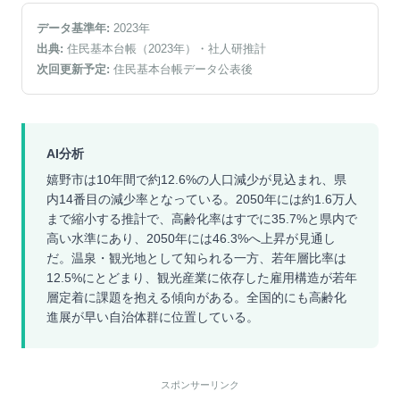
データ基準年:
2023
年
出典:
住民基本台帳（2023年）
・社人研推計
次回更新予定:
住民基本台帳データ公表後
AI分析
嬉野市は10年間で約12.6%の人口減少が見込まれ、県
内14番目の減少率となっている。2050年には約1.6万人
まで縮小する推計で、高齢化率はすでに35.7%と県内で
高い水準にあり、2050年には46.3%へ上昇が見通し
だ。温泉・観光地として知られる一方、若年層比率は
12.5%にとどまり、観光産業に依存した雇用構造が若年
層定着に課題を抱える傾向がある。全国的にも高齢化
進展が早い自治体群に位置している。
スポンサーリンク