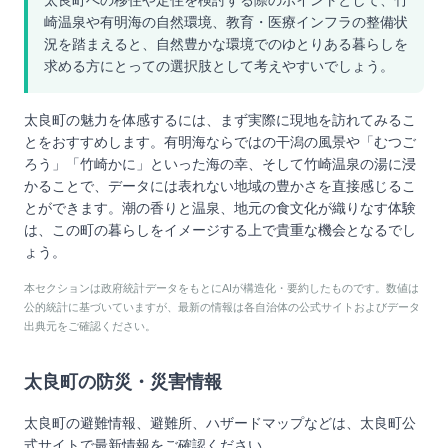
太良町への移住や定住を検討する際のポイントとして、竹
崎温泉や有明海の自然環境、教育・医療インフラの整備状
況を踏まえると、自然豊かな環境でのゆとりある暮らしを
求める方にとっての選択肢として考えやすいでしょう。
太良町の魅力を体感するには、まず実際に現地を訪れてみるこ
とをおすすめします。有明海ならではの干潟の風景や「むつご
ろう」「竹崎かに」といった海の幸、そして竹崎温泉の湯に浸
かることで、データには表れない地域の豊かさを直接感じるこ
とができます。潮の香りと温泉、地元の食文化が織りなす体験
は、この町の暮らしをイメージする上で貴重な機会となるでし
ょう。
本セクションは政府統計データをもとにAIが構造化・要約したものです。数値は
公的統計に基づいていますが、最新の情報は各自治体の公式サイトおよびデータ
出典元をご確認ください。
太良町
の防災・災害情報
太良町
の避難情報、避難所、ハザードマップなどは、
太良町
公
式サイトで最新情報をご確認ください。