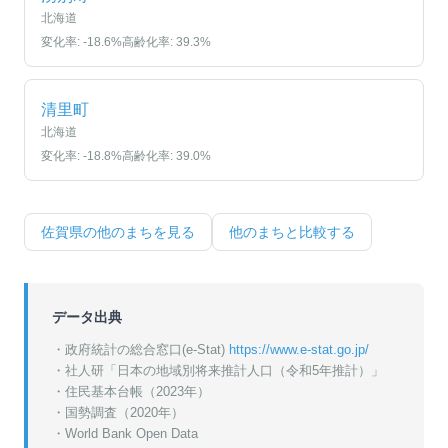
北海道
変化率:
-18.6
%
高齢化率:
39.3
%
清里町
北海道
変化率:
-18.8
%
高齢化率:
39.0
%
佐賀県
の他のまちを見る
他のまちと比較する
データ出典
・政府統計の総合窓口(e-Stat)
https://www.e-stat.go.jp/
・
社人研「日本の地域別将来推計人口（令和5年推計）」
・
住民基本台帳（2023年）
・
国勢調査（2020年）
・World Bank Open Data