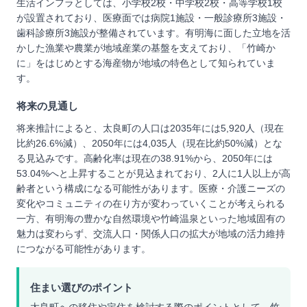
生活インフラとしては、小学校2校・中学校2校・高等学校1校
が設置されており、医療面では病院1施設・一般診療所3施設・
歯科診療所3施設が整備されています。有明海に面した立地を活
かした漁業や農業が地域産業の基盤を支えており、「竹崎か
に」をはじめとする海産物が地域の特色として知られていま
す。
将来の見通し
将来推計によると、太良町の人口は2035年には5,920人（現在
比約26.6%減）、2050年には4,035人（現在比約50%減）とな
る見込みです。高齢化率は現在の38.91%から、2050年には
53.04%へと上昇することが見込まれており、2人に1人以上が高
齢者という構成になる可能性があります。医療・介護ニーズの
変化やコミュニティの在り方が変わっていくことが考えられる
一方、有明海の豊かな自然環境や竹崎温泉といった地域固有の
魅力は変わらず、交流人口・関係人口の拡大が地域の活力維持
につながる可能性があります。
住まい選びのポイント