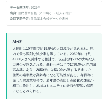
データ基準年:
2023
年
出典:
住民基本台帳（2023年）
・社人研推計
次回更新予定:
住民基本台帳データ公表後
AI分析
太良町は10年間で約18.5%の人口減少が見込まれ、県
内で最も深刻な減少率を示している。2050年には約
4,000人まで縮小する推計で、現在比約50%の大幅な人
口減少が懸念される。高齢化率はすでに38.9%と県内最
高水準にあり、2050年には53.0%へ達する見通しで、
住民の過半数が高齢者になる可能性がある。有明海に
面した農漁業地帯で、若年層の流出と高齢化の加速が
相互に作用し、地域コミュニティの維持が喫緊の課題
になるとみられる。