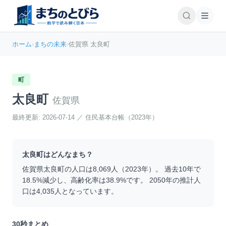
ホーム
›
まちの未来
›
佐賀県 太良町
町
太良町
佐賀県
最終更新:
2026-07-14
／
住民基本台帳（2023年）
太良町
はどんなまち？
佐賀県
太良町
の人口は
8,069
人（
2023
年）。 過去10年で
18.5
%
減少
し、高齢化率は
38.9
%です。 2050年の推計人
口は
4,035
人となっています。
30秒まとめ