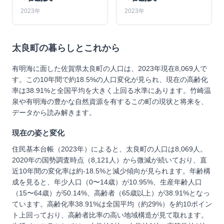
2023年
2023年
太良町
の暮らしとこれから
有明海に面した佐賀県太良町の人口は、2023年現在8,069人で
す。この10年間で約18.5%の人口変化が見られ、現在の高齢化
率は38.91%と全国平均を大きく上回る水準にあります。竹崎温
泉や有明海の豊かな自然資源を有するこの町の現状と将来を、
データから読み解きます。
現在の姿と変化
住民基本台帳（2023年）によると、太良町の人口は8,069人。
2020年の国勢調査時点（8,121人）から微減が続いており、直
近10年間の変化率は約-18.5%と減少傾向が見られます。年齢構
成を見ると、年少人口（0〜14歳）が10.95%、生産年齢人口
（15〜64歳）が50.14%、高齢者（65歳以上）が38.91%となっ
ています。高齢化率38.91%は全国平均（約29%）を約10ポイン
ト上回っており、高齢者比率の高い地域構造が見て取れます。