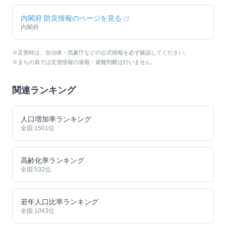
内閣府 防災情報のページを見る
内閣府
※災害時は、自治体・気象庁などの公式情報を必ず確認してください。
※まちの扉では災害情報の速報・避難判断は行いません。
関連ランキング
人口増加率ランキング
全国
1501
位
高齢化率ランキング
全国
532
位
若年人口比率ランキング
全国
1043
位