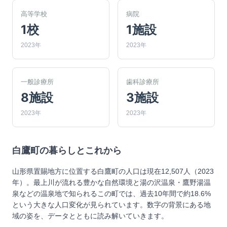
高等学校
病院
1校
1施設
2023年
2023年
一般診療所
歯科診療所
8施設
3施設
2023年
2023年
白鷹町
の暮らしとこれから
山形県置賜地方に位置する白鷹町の人口は現在12,507人（2023
年）。最上川が流れる豊かな自然環境と湯の沢温泉・鷹野湯温
泉などの温泉地で知られるこの町では、過去10年間で約18.6%
という大きな人口変化が見られています。数字の背景にある地
域の姿を、データとともに読み解いていきます。