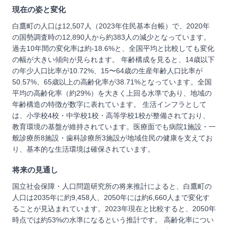
現在の姿と変化
白鷹町の人口は12,507人（2023年住民基本台帳）で、2020年
の国勢調査時の12,890人から約383人の減少となっています。
過去10年間の変化率は約-18.6%と、全国平均と比較しても変化
の幅が大きい傾向が見られます。 年齢構成を見ると、14歳以下
の年少人口比率が10.72%、15〜64歳の生産年齢人口比率が
50.57%、65歳以上の高齢化率が38.71%となっています。全国
平均の高齢化率（約29%）を大きく上回る水準であり、地域の
年齢構造の特徴が数字に表れています。 生活インフラとして
は、小学校4校・中学校1校・高等学校1校が整備されており、
教育環境の基盤が維持されています。医療面でも病院1施設・一
般診療所8施設・歯科診療所3施設が地域住民の健康を支えてお
り、基本的な生活環境は確保されています。
将来の見通し
国立社会保障・人口問題研究所の将来推計によると、白鷹町の
人口は2035年に約9,458人、2050年には約6,660人まで変化す
ることが見込まれています。2023年現在と比較すると、2050年
時点では約53%の水準になるという推計です。 高齢化率につい