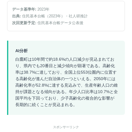
データ基準年:
2023
年
出典:
住民基本台帳（2023年）
・社人研推計
次回更新予定:
住民基本台帳データ公表後
AI分析
白鷹町は10年間で約18.6%の人口減少が見込まれてお
り、県内でも20番目と減少傾向が顕著である。高齢化
率は38.7%に達しており、全国上位553位圏内に位置す
る高齢化が進んだ自治体の一つといえる。2050年には
高齢化率が52.8%に達する見込みで、生産年齢人口の維
持が課題となる傾向がある。年少人口比率は10.7%と全
国平均を下回っており、少子高齢化の複合的な影響が
長期的に続くことが見込まれる。
スポンサーリンク