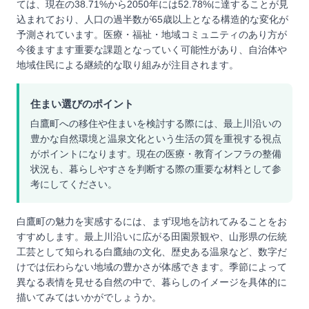
ては、現在の38.71%から2050年には52.78%に達することが見
込まれており、人口の過半数が65歳以上となる構造的な変化が
予測されています。医療・福祉・地域コミュニティのあり方が
今後ますます重要な課題となっていく可能性があり、自治体や
地域住民による継続的な取り組みが注目されます。
住まい選びのポイント
白鷹町への移住や住まいを検討する際には、最上川沿いの
豊かな自然環境と温泉文化という生活の質を重視する視点
がポイントになります。現在の医療・教育インフラの整備
状況も、暮らしやすさを判断する際の重要な材料として参
考にしてください。
白鷹町の魅力を実感するには、まず現地を訪れてみることをお
すすめします。最上川沿いに広がる田園景観や、山形県の伝統
工芸として知られる白鷹紬の文化、歴史ある温泉など、数字だ
けでは伝わらない地域の豊かさが体感できます。季節によって
異なる表情を見せる自然の中で、暮らしのイメージを具体的に
描いてみてはいかがでしょうか。