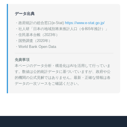
データ出典
・政府統計の総合窓口(e-Stat)
https://www.e-stat.go.jp/
・
社人研「日本の地域別将来推計人口（令和5年推計）」
・
住民基本台帳（2023年）
・
国勢調査（2020年）
・World Bank Open Data
免責事項
本ページのデータ分析・構造化はAIを活用して行っていま
す。数値は公的統計データに基づいていますが、政府や公
的機関の公式見解ではありません。最新・正確な情報は各
データの一次ソースをご確認ください。