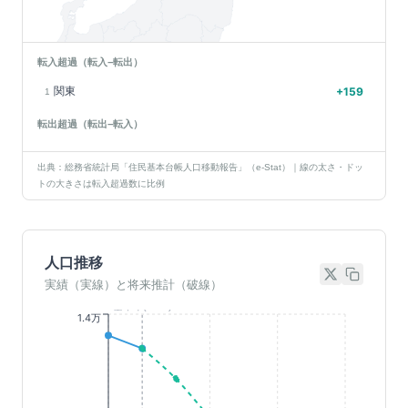
転入超過（転入−転出）
関東
+
159
1
転出超過（転出−転入）
出典：総務省統計局「住民基本台帳人口移動報告」（e-Stat）｜線の太さ・ドッ
トの大きさは転入超過数に比例
人口推移
実績（実線）と将来推計（破線）
基準年(2023)
1.4万