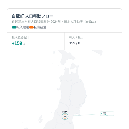
白鷹町
人口移動フロー
住民基本台帳人口移動報告 2024年・日本人移動者（e-Stat）
転入超過
転出超過
転入超過合計
転入 / 転出
+
159
159
/
0
人
白鷹町
関東
人
+
159