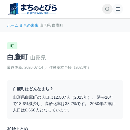
ホーム
›
まちの未来
›
山形県 白鷹町
町
白鷹町
山形県
最終更新:
2026-07-14
／
住民基本台帳（2023年）
白鷹町
はどんなまち？
山形県
白鷹町
の人口は
12,507
人（
2023
年）。 過去10年
で
18.6
%
減少
し、高齢化率は
38.7
%です。 2050年の推計
人口は
6,660
人となっています。
30秒まとめ