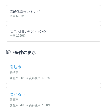
高齢化率ランキング
全国
552
位
若年人口比率ランキング
全国
1126
位
近い条件のまち
壱岐市
長崎県
変化率:
-18.6
%
高齢化率:
38.7
%
つがる市
青森県
変化率:
-18.5
%
高齢化率:
38.8
%