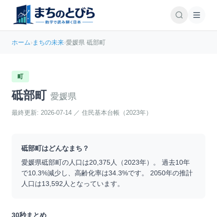
ホーム
›
まちの未来
›
愛媛県 砥部町
町
砥部町
愛媛県
最終更新:
2026-07-14
／
住民基本台帳（2023年）
砥部町
はどんなまち？
愛媛県
砥部町
の人口は
20,375
人（
2023
年）。 過去10年
で
10.3
%
減少
し、高齢化率は
34.3
%です。 2050年の推計
人口は
13,592
人となっています。
30秒まとめ