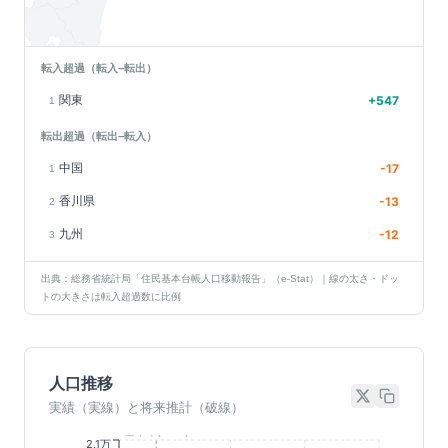
転入超過（転入−転出）
関東
+
547
1
転出超過（転出−転入）
中国
-17
1
香川県
-13
2
九州
-12
3
出典：総務省統計局「住民基本台帳人口移動報告」（e-Stat）｜線の太さ・ドッ
トの大きさは転入超過数に比例
人口推移
実績（実線）と将来推計（破線）
基準年(2023)
2.1万