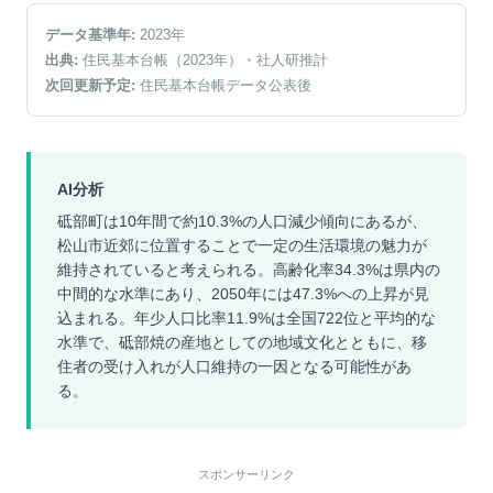
データ基準年:
2023
年
出典:
住民基本台帳（2023年）
・社人研推計
次回更新予定:
住民基本台帳データ公表後
AI分析
砥部町は10年間で約10.3%の人口減少傾向にあるが、
松山市近郊に位置することで一定の生活環境の魅力が
維持されていると考えられる。高齢化率34.3%は県内の
中間的な水準にあり、2050年には47.3%への上昇が見
込まれる。年少人口比率11.9%は全国722位と平均的な
水準で、砥部焼の産地としての地域文化とともに、移
住者の受け入れが人口維持の一因となる可能性があ
る。
スポンサーリンク