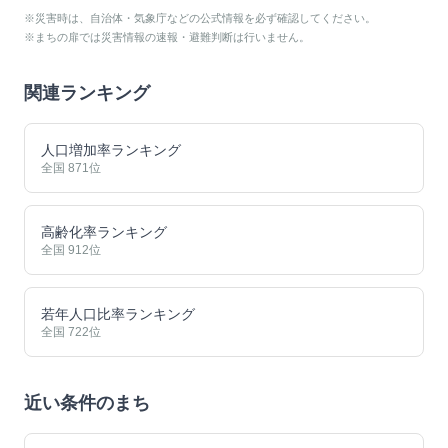
※災害時は、自治体・気象庁などの公式情報を必ず確認してください。
※まちの扉では災害情報の速報・避難判断は行いません。
関連ランキング
人口増加率ランキング
全国
871
位
高齢化率ランキング
全国
912
位
若年人口比率ランキング
全国
722
位
近い条件のまち