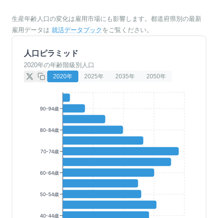
生産年齢人口の変化は雇用市場にも影響します。都道府県別の最新
雇用データは
就活データブック
をご覧ください。
人口ピラミッド
2020年の年齢階級別人口
2020
年
2025
年
2035
年
2050
年
90-94歳
80-84歳
70-74歳
60-64歳
50-54歳
40-44歳