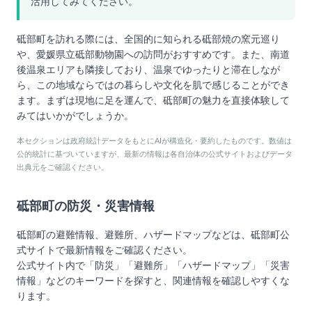
活用してみてください。
砥部町を訪れる際には、全国的に知られる砥部焼の窯元巡り
や、愛媛県立砥部動物園への訪問がおすすめです。また、南道
後温泉エリアも隣接しており、温泉でゆったりと滞在しなが
ら、この地域ならではの暮らしや文化を肌で感じることができ
ます。まずは現地に足を運んで、砥部町の魅力を直接体験して
みてはいかがでしょうか。
本セクションは政府統計データをもとにAIが構造化・要約したものです。数値は
公的統計に基づいていますが、最新の情報は各自治体の公式サイトおよびデータ
出典元をご確認ください。
砥部町
の防災・災害情報
砥部町
の避難情報、避難所、ハザードマップなどは、
砥部町
公
式サイトで最新情報をご確認ください。
公式サイト内で「防災」「避難所」「ハザードマップ」「災害
情報」などのキーワードを探すと、関連情報を確認しやすくな
ります。