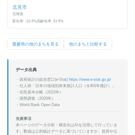
北見市
北海道
変化率:
-10.4
%
高齢化率:
33.9
%
愛媛県
の他のまちを見る
他のまちと比較する
データ出典
・政府統計の総合窓口(e-Stat)
https://www.e-stat.go.jp/
・
社人研「日本の地域別将来推計人口（令和5年推計）」
・
住民基本台帳（2023年）
・
国勢調査（2020年）
・World Bank Open Data
免責事項
本ページのデータ分析・構造化はAIを活用して行っていま
す。数値は公的統計データに基づいていますが、政府や公