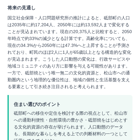
将来の見通し
国立社会保障・人口問題研究所の推計によると、砥部町の人口
は2035年に約17,204人、2050年には約13,592人まで変化する
ことが見込まれています。現在の20,375人と比較すると、2050
年時点で約33%の減少となる計算です。高齢化率についても、
現在の34.3%から2050年には47.3%へと上昇することが予測さ
れており、町民のほぼ2人に1人が65歳以上となる構造的な変化
が見込まれます。こうした人口動態の変化は、行政サービスや
地域コミュニティのあり方に影響を与える可能性があります。
一方で、砥部焼という唯一無二の文化的資源と、松山市への通
勤圏内という地理的な優位性は、地域の個性と生活基盤を支え
る要素として引き続き注目されると考えられます。
住まい選びのポイント
砥部町への移住や定住を検討する際の視点として、松山市
への通勤利便性・自然環境の豊かさ・砥部焼をはじめとす
る文化的資源の存在が挙げられます。人口動態のデータ
も、長期的な暮らしを考える上での判断材料の一つとして