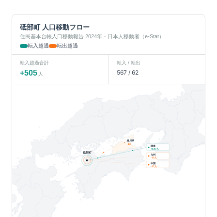
砥部町
人口移動フロー
住民基本台帳人口移動報告 2024年・日本人移動者（e-Stat）
転入超過
転出超過
転入超過合計
転入 / 転出
+
505
567
/
62
人
香川県
-13
関東
人
+
547
砥部町
九州
人
-12
中国
人
-17