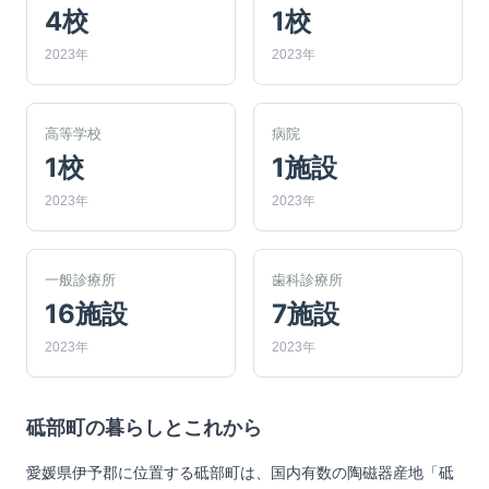
4校
1校
2023年
2023年
高等学校
病院
1校
1施設
2023年
2023年
一般診療所
歯科診療所
16施設
7施設
2023年
2023年
砥部町
の暮らしとこれから
愛媛県伊予郡に位置する砥部町は、国内有数の陶磁器産地「砥