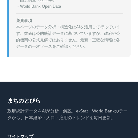
・World Bank Open Data
免責事項
本ページのデータ分析・構造化はAIを活用して行っていま
す。数値は公的統計データに基づいていますが、政府や公
的機関の公式見解ではありません。最新・正確な情報は各
データの一次ソースをご確認ください。
まちのとびら
政府統計データをAIが分析・解説。e-Stat・World Bankのデー
タから、日本経済・人口・雇用のトレンドを毎日更新。
サイトマップ