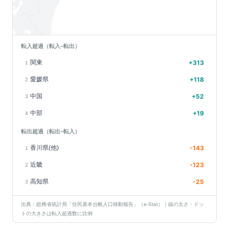
転入超過（転入−転出）
関東
+
313
1
愛媛県
+
118
2
中国
+
52
3
中部
+
19
4
転出超過（転出−転入）
香川県(他)
-143
1
近畿
-123
2
高知県
-25
3
出典：総務省統計局「住民基本台帳人口移動報告」（e-Stat）｜線の太さ・ドッ
トの大きさは転入超過数に比例