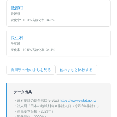
砥部町
愛媛県
変化率:
-10.3
%
高齢化率:
34.3
%
長生村
千葉県
変化率:
-10.5
%
高齢化率:
34.4
%
香川県
の他のまちを見る
他のまちと比較する
データ出典
・政府統計の総合窓口(e-Stat)
https://www.e-stat.go.jp/
・
社人研「日本の地域別将来推計人口（令和5年推計）」
・
住民基本台帳（2023年）
・
国勢調査（2020年）