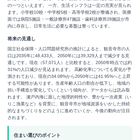
の一つといえます。 一方、生活インフラは一定の充実が見られ
ます。小学校10校・中学校5校・高等学校2校が整備され、医療
面では病院5施設・一般診療所47施設・歯科診療所28施設が市
内に存在し、日常生活に必要な基盤は整っています。
将来の見通し
国立社会保障・人口問題研究所の推計によると、観音寺市の人
口は2035年に48,433人、2050年には39,329人まで減少する見
通しです。現在（57,071人）と比較すると、2050年時点では約
31%の人口減少が見込まれます。 高齢化率についても変化が予
測されており、現在の34.08%から2050年には41.95%へと上昇
する可能性があります。生産年齢人口の割合が低下し、地域の
担い手構造が変化していくという傾向が、データからは読み取
れます。 瀬戸内海に面した地理的特性や、豊かな一次産業（い
りこ漁業など）を背景に、観音寺市が地域資源をいかした持続
的なまちづくりをどのように進めていくか、今後の動向が注目
されます。
住まい選びのポイント