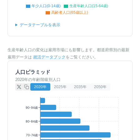
年少人口(0-14歳)
生産年齢人口(15-64歳)
高齢者人口(65歳以上)
データテーブルを表示
生産年齢人口の変化は雇用市場にも影響します。都道府県別の最新
雇用データは
就活データブック
をご覧ください。
人口ピラミッド
2020年の年齢階級別人口
2020
年
2025
年
2035
年
2050
年
90-94歳
80-84歳
70-74歳