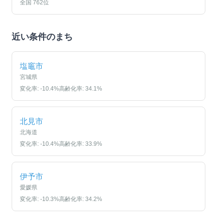
全国
762
位
近い条件のまち
塩竈市
宮城県
変化率:
-10.4
%
高齢化率:
34.1
%
北見市
北海道
変化率:
-10.4
%
高齢化率:
33.9
%
伊予市
愛媛県
変化率:
-10.3
%
高齢化率:
34.2
%