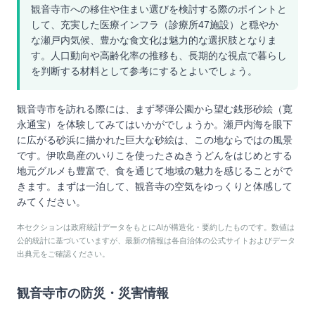
観音寺市への移住や住まい選びを検討する際のポイントと
して、充実した医療インフラ（診療所47施設）と穏やか
な瀬戸内気候、豊かな食文化は魅力的な選択肢となりま
す。人口動向や高齢化率の推移も、長期的な視点で暮らし
を判断する材料として参考にするとよいでしょう。
観音寺市を訪れる際には、まず琴弾公園から望む銭形砂絵（寛
永通宝）を体験してみてはいかがでしょうか。瀬戸内海を眼下
に広がる砂浜に描かれた巨大な砂絵は、この地ならではの風景
です。伊吹島産のいりこを使ったさぬきうどんをはじめとする
地元グルメも豊富で、食を通じて地域の魅力を感じることがで
きます。まずは一泊して、観音寺の空気をゆっくりと体感して
みてください。
本セクションは政府統計データをもとにAIが構造化・要約したものです。数値は
公的統計に基づいていますが、最新の情報は各自治体の公式サイトおよびデータ
出典元をご確認ください。
観音寺市
の防災・災害情報