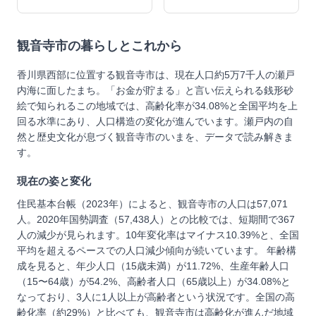
観音寺市
の暮らしとこれから
香川県西部に位置する観音寺市は、現在人口約5万7千人の瀬戸
内海に面したまち。「お金が貯まる」と言い伝えられる銭形砂
絵で知られるこの地域では、高齢化率が34.08%と全国平均を上
回る水準にあり、人口構造の変化が進んでいます。瀬戸内の自
然と歴史文化が息づく観音寺市のいまを、データで読み解きま
す。
現在の姿と変化
住民基本台帳（2023年）によると、観音寺市の人口は57,071
人。2020年国勢調査（57,438人）との比較では、短期間で367
人の減少が見られます。10年変化率はマイナス10.39%と、全国
平均を超えるペースでの人口減少傾向が続いています。 年齢構
成を見ると、年少人口（15歳未満）が11.72%、生産年齢人口
（15〜64歳）が54.2%、高齢者人口（65歳以上）が34.08%と
なっており、3人に1人以上が高齢者という状況です。全国の高
齢化率（約29%）と比べても、観音寺市は高齢化が進んだ地域