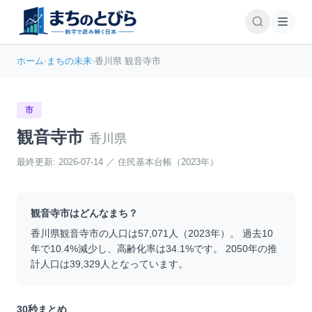
ホーム
›
まちの未来
›
香川県 観音寺市
市
観音寺市
香川県
最終更新:
2026-07-14
／
住民基本台帳（2023年）
観音寺市
はどんなまち？
香川県
観音寺市
の人口は
57,071
人（
2023
年）。 過去10
年で
10.4
%
減少
し、高齢化率は
34.1
%です。 2050年の推
計人口は
39,329
人となっています。
30秒まとめ