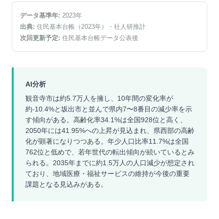
データ基準年:
2023
年
出典:
住民基本台帳（2023年）
・社人研推計
次回更新予定:
住民基本台帳データ公表後
AI分析
観音寺市は約5.7万人を擁し、10年間の変化率が
約-10.4%と坂出市と並んで県内7〜8番目の減少率を示
す傾向がある。高齢化率34.1%は全国928位と高く、
2050年には41.95%への上昇が見込まれ、県西部の高齢
化が顕著になりつつある。年少人口比率11.7%は全国
762位と低めで、若年世代の転出傾向が続いているとみ
られる。2035年までに約1.5万人の人口減少が想定され
ており、地域医療・福祉サービスの維持が今後の重要
課題となる見込みがある。