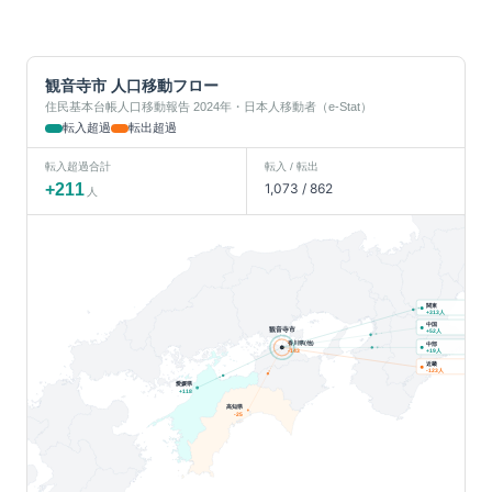
観音寺市
人口移動フロー
住民基本台帳人口移動報告 2024年・日本人移動者（e-Stat）
転入超過
転出超過
転入超過合計
転入 / 転出
+
211
1,073
/
862
人
関東
人
+
313
中国
観音寺市
人
+
52
香川県(他)
中部
人
-143
+
19
近畿
人
-123
愛媛県
+
118
高知県
-25