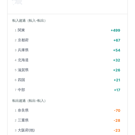
転入超過（転入−転出）
関東
+
499
1
京都府
+
67
2
兵庫県
+
54
3
北海道
+
32
4
滋賀県
+
26
5
四国
+
21
6
中部
+
17
7
転出超過（転出−転入）
奈良県
-70
1
三重県
-28
2
大阪府(他)
-23
3