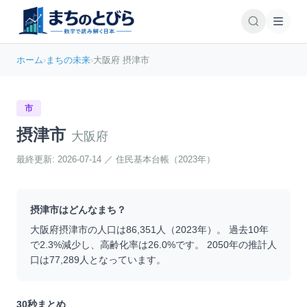
ホーム
›
まちの未来
›
大阪府 摂津市
市
摂津市
大阪府
最終更新:
2026-07-14
／
住民基本台帳（2023年）
摂津市
はどんなまち？
大阪府
摂津市
の人口は
86,351
人（
2023
年）。 過去10年
で
2.3
%
減少
し、高齢化率は
26.0
%です。 2050年の推計人
口は
77,289
人となっています。
30秒まとめ