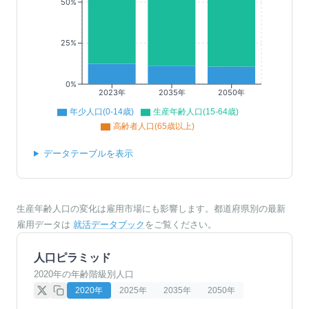
50%
25%
0%
2023年
2035年
2050年
年少人口(0-14歳)
生産年齢人口(15-64歳)
高齢者人口(65歳以上)
データテーブルを表示
生産年齢人口の変化は雇用市場にも影響します。都道府県別の最新
雇用データは
就活データブック
をご覧ください。
人口ピラミッド
2020年の年齢階級別人口
2020
年
2025
年
2035
年
2050
年