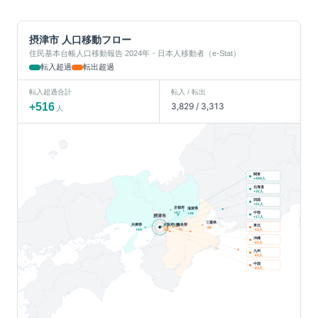
摂津市
人口移動フロー
住民基本台帳人口移動報告 2024年・日本人移動者（e-Stat）
転入超過
転出超過
転入超過合計
転入 / 転出
+
516
3,829
/
3,313
人
関東
人
+
499
北海道
人
+
32
四国
人
+
21
京都府
滋賀県
中部
+
67
+
26
摂津市
人
+
17
三重県
兵庫県
大阪府(他)
奈良県
東北
-28
人
+
54
-23
-70
-13
沖縄
人
-21
九州
人
-22
中国
人
-23