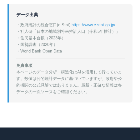
データ出典
・政府統計の総合窓口(e-Stat)
https://www.e-stat.go.jp/
・
社人研「日本の地域別将来推計人口（令和5年推計）」
・
住民基本台帳（2023年）
・
国勢調査（2020年）
・World Bank Open Data
免責事項
本ページのデータ分析・構造化はAIを活用して行っていま
す。数値は公的統計データに基づいていますが、政府や公
的機関の公式見解ではありません。最新・正確な情報は各
データの一次ソースをご確認ください。