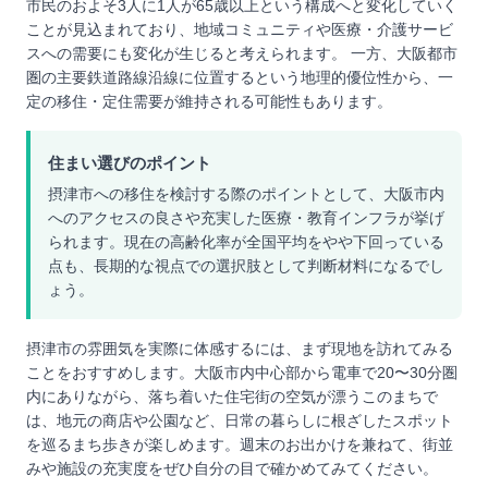
市民のおよそ3人に1人が65歳以上という構成へと変化していく
ことが見込まれており、地域コミュニティや医療・介護サービ
スへの需要にも変化が生じると考えられます。 一方、大阪都市
圏の主要鉄道路線沿線に位置するという地理的優位性から、一
定の移住・定住需要が維持される可能性もあります。
住まい選びのポイント
摂津市への移住を検討する際のポイントとして、大阪市内
へのアクセスの良さや充実した医療・教育インフラが挙げ
られます。現在の高齢化率が全国平均をやや下回っている
点も、長期的な視点での選択肢として判断材料になるでし
ょう。
摂津市の雰囲気を実際に体感するには、まず現地を訪れてみる
ことをおすすめします。大阪市内中心部から電車で20〜30分圏
内にありながら、落ち着いた住宅街の空気が漂うこのまちで
は、地元の商店や公園など、日常の暮らしに根ざしたスポット
を巡るまち歩きが楽しめます。週末のお出かけを兼ねて、街並
みや施設の充実度をぜひ自分の目で確かめてみてください。