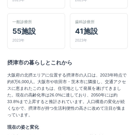
2023年
2023年
一般診療所
歯科診療所
55施設
41施設
2023年
2023年
摂津市
の暮らしとこれから
大阪府の北摂エリアに位置する摂津市の人口は、2023年時点で
約8万6,000人。大阪市や吹田市・茨木市に隣接し、交通アクセ
スに恵まれたこのまちは、住宅地として発展を遂げてきまし
た。現在の高齢化率は26.0%に達しており、2050年には約
33.8%まで上昇すると推計されています。人口構造の変化が続
くなかで、摂津市が持つ生活利便性の高さに改めて注目が集ま
っています。
現在の姿と変化