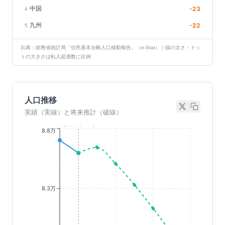
中国
-23
4
九州
-22
5
出典：総務省統計局「住民基本台帳人口移動報告」（e-Stat）｜線の太さ・ドッ
トの大きさは転入超過数に比例
人口推移
実績（実線）と将来推計（破線）
基準年(2023)
8.8万
8.3万