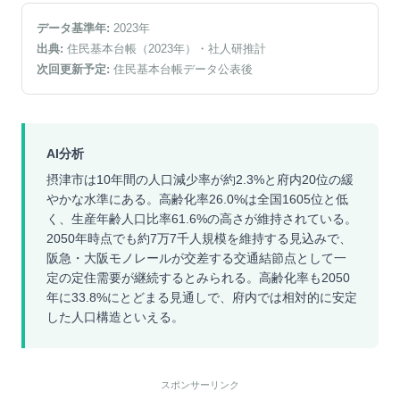
データ基準年:
2023
年
出典:
住民基本台帳（2023年）
・社人研推計
次回更新予定:
住民基本台帳データ公表後
AI分析
摂津市は10年間の人口減少率が約2.3%と府内20位の緩
やかな水準にある。高齢化率26.0%は全国1605位と低
く、生産年齢人口比率61.6%の高さが維持されている。
2050年時点でも約7万7千人規模を維持する見込みで、
阪急・大阪モノレールが交差する交通結節点として一
定の定住需要が継続するとみられる。高齢化率も2050
年に33.8%にとどまる見通しで、府内では相対的に安定
した人口構造といえる。
スポンサーリンク