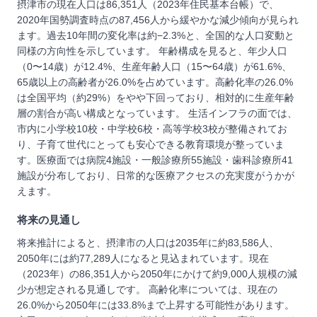
摂津市の現在人口は86,351人（2023年住民基本台帳）で、
2020年国勢調査時点の87,456人から緩やかな減少傾向が見られ
ます。過去10年間の変化率は約−2.3%と、全国的な人口変動と
同様の方向性を示しています。 年齢構成を見ると、年少人口
（0〜14歳）が12.4%、生産年齢人口（15〜64歳）が61.6%、
65歳以上の高齢者が26.0%を占めています。高齢化率の26.0%
は全国平均（約29%）をやや下回っており、相対的に生産年齢
層の割合が高い構成となっています。 生活インフラの面では、
市内に小学校10校・中学校6校・高等学校3校が整備されてお
り、子育て世代にとっても安心できる教育環境が整っていま
す。医療面では病院4施設・一般診療所55施設・歯科診療所41
施設が分布しており、日常的な医療アクセスの充実度がうかが
えます。
将来の見通し
将来推計によると、摂津市の人口は2035年に約83,586人、
2050年には約77,289人になると見込まれています。現在
（2023年）の86,351人から2050年にかけて約9,000人規模の減
少が想定される見通しです。 高齢化率については、現在の
26.0%から2050年には33.8%まで上昇する可能性があります。