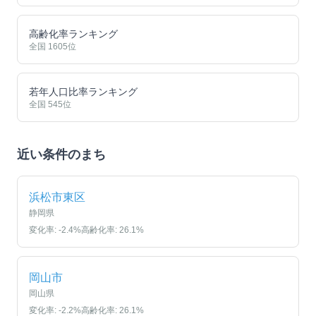
高齢化率ランキング
全国
1605
位
若年人口比率ランキング
全国
545
位
近い条件のまち
浜松市東区
静岡県
変化率:
-2.4
%
高齢化率:
26.1
%
岡山市
岡山県
変化率:
-2.2
%
高齢化率:
26.1
%