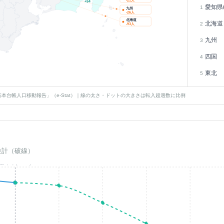
-21
人
+
54
愛知県(
1
九州
-26
人
北海道
北海道
2
-93
人
九州
3
四国
4
東北
5
本台帳人口移動報告」（e-Stat）｜線の太さ・ドットの大きさは転入超過数に比例
推計（破線）
基準年(2023)