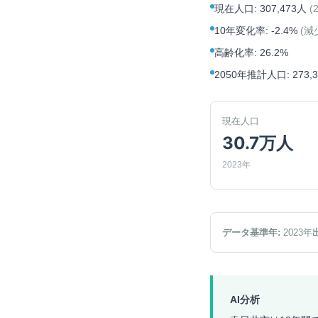
現在人口
:
307,473人
(
10年変化率
:
-2.4%
(
減
高齢化率
:
26.2%
2050年推計人口
:
273,
現在人口
30.7万人
2023年
データ基準年:
2023
年
AI分析