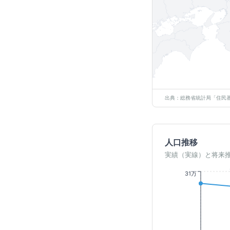
出典：総務省統計局「住民基
人口推移
実績（実線）と将来
31万