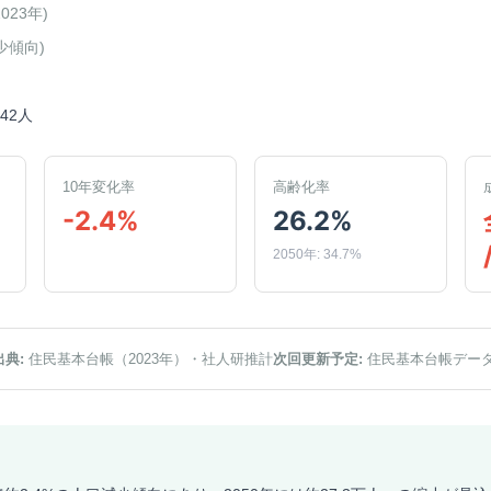
2023年
)
少傾向
)
342人
10年変化率
高齢化率
-2.4%
26.2%
2050年: 34.7%
出典:
住民基本台帳（2023年）
・社人研推計
次回更新予定:
住民基本台帳デー