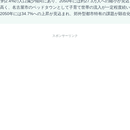
で約2.4%の人口減少傾向にあり、2050年には約27.3万人への縮小が見
較的高く、名古屋市のベッドタウンとして子育て世帯の流入が一定程度続
%で2050年には34.7%への上昇が見込まれ、郊外型都市特有の課題が顕
スポンサーリンク