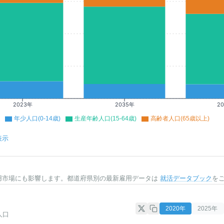
2023年
2035年
2
年少人口(0-14歳)
生産年齢人口(15-64歳)
高齢者人口(65歳以上)
表示
用市場にも影響します。都道府県別の最新雇用データは
就活データブック
を
2020
年
2025
年
人口