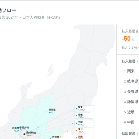
動フロー
 2024年・日本人移動者（e-Stat）
転入超過合
-50
人
転入
9,176
転入超過（
関東
1
岐阜県
2
長野県
3
静岡県
4
関東
長野県
+
364
人
近畿
5
+
97
近畿
+
52
人
中国
中国
6
+
45
人
春日井市
岐阜県
東北
+
137
-15
人
愛知県(他)
転出超過（
-644
四国
静岡県