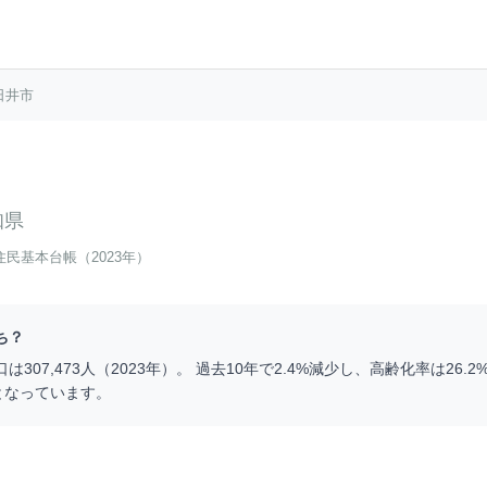
日井市
知県
住民基本台帳（2023年）
ち？
口は
307,473
人（
2023
年）。 過去10年で
2.4
%
減少
し、高齢化率は
26.2
となっています。