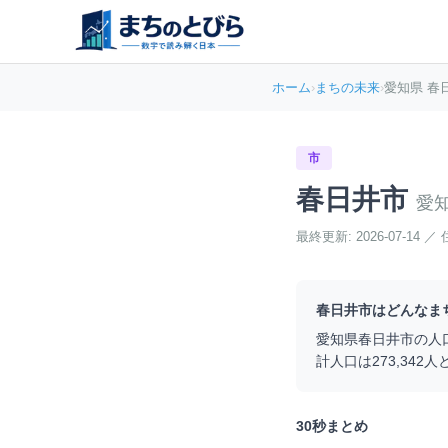
ホーム
›
まちの未来
›
愛知県 春
市
春日井市
愛
最終更新:
2026-07-14
／
春日井市
はどんなま
愛知県
春日井市
の人
計人口は
273,342
人
30秒まとめ