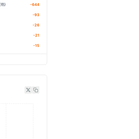
他)
-644
-93
-26
-21
-15