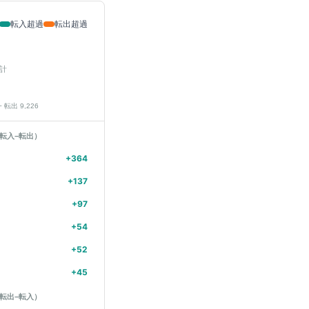
転入超過
転出超過
計
− 転出
9,226
転入−転出）
+
364
+
137
+
97
+
54
+
52
+
45
転出−転入）