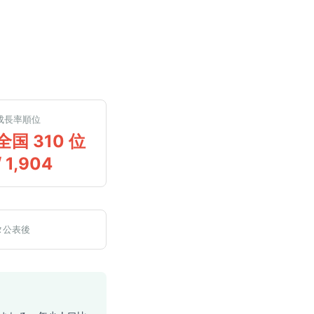
成長率順位
全国 310 位
/ 1,904
タ公表後