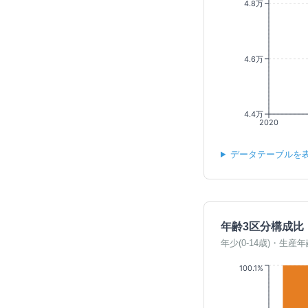
4.8万
4.6万
4.4万
2020
データテーブルを
年齢3区分構成比
年少(0-14歳)・生産年
100.1%