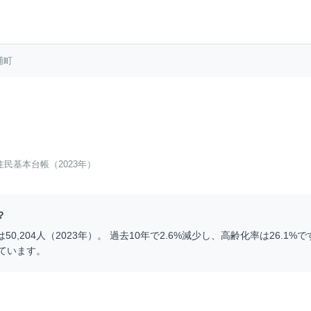
浦町
住民基本台帳（2023年）
？
は
50,204
人（
2023
年）。 過去10年で
2.6
%
減少
し、高齢化率は
26.1
%で
ています。