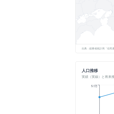
出典：総務省統計局「住民基
人口推移
実績（実線）と将来
5.1万