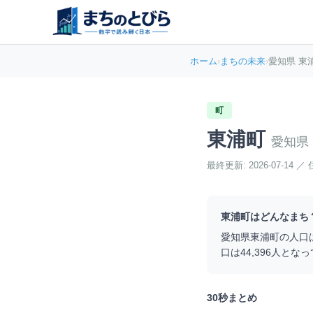
ホーム
›
まちの未来
›
愛知県 東
町
東浦町
愛知県
最終更新:
2026-07-14
／
東浦町
はどんなまち
愛知県
東浦町
の人口
口は
44,396
人となっ
30秒まとめ