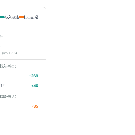
転入超過
転出超過
計
人
− 転出
1,273
転入−転出）
+
269
他)
+
45
転出−転入）
-35