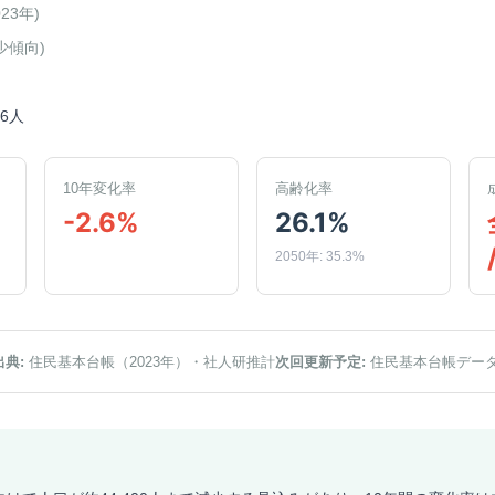
023年
)
少傾向
)
96人
10年変化率
高齢化率
-2.6%
26.1%
2050年: 35.3%
出典:
住民基本台帳（2023年）
・社人研推計
次回更新予定:
住民基本台帳デー