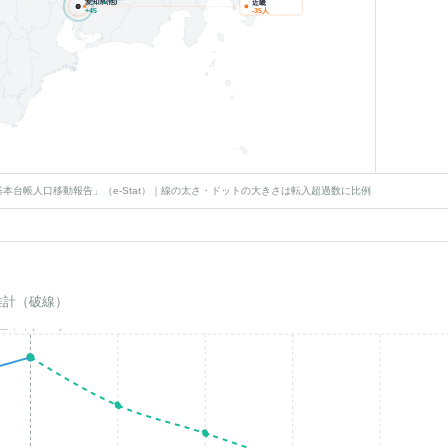
愛知県(他)
近畿
+
45
-35
人
本台帳人口移動報告」（e-Stat）｜線の太さ・ドットの大きさは転入超過数に比例
推計（破線）
基準年(2023)