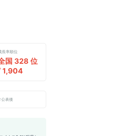
成長率順位
全国 328 位
/ 1,904
タ公表後