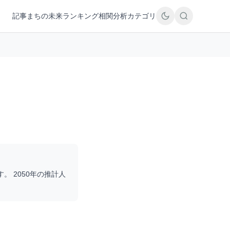
記事
まちの未来
ランキング
相関分析
カテゴリ
す。 2050年の推計人