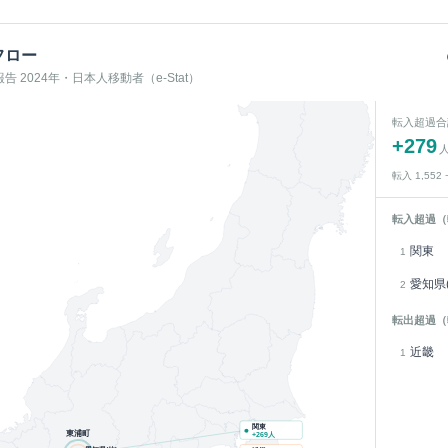
フロー
 2024年・日本人移動者（e-Stat）
転入超過合
+
279
転入
1,552
転入超過（
関東
1
愛知県(
2
転出超過（
近畿
1
関東
東浦町
+
269
人