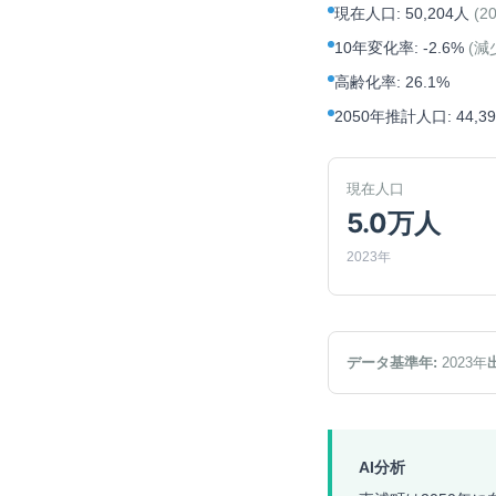
現在人口
:
50,204人
(
2
10年変化率
:
-2.6%
(
減
高齢化率
:
26.1%
2050年推計人口
:
44,3
現在人口
5.0万人
2023年
データ基準年:
2023
年
AI分析