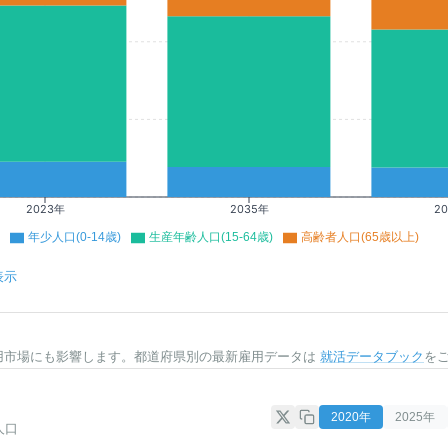
2023年
2035年
2
年少人口(0-14歳)
生産年齢人口(15-64歳)
高齢者人口(65歳以上)
表示
用市場にも影響します。都道府県別の最新雇用データは
就活データブック
を
2020
年
2025
年
人口