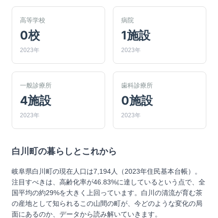
高等学校
病院
0校
1施設
2023年
2023年
一般診療所
歯科診療所
4施設
0施設
2023年
2023年
白川町
の暮らしとこれから
岐阜県白川町の現在人口は7,194人（2023年住民基本台帳）。
注目すべきは、高齢化率が46.83%に達しているという点で、全
国平均の約29%を大きく上回っています。白川の清流が育む茶
の産地として知られるこの山間の町が、今どのような変化の局
面にあるのか、データから読み解いていきます。