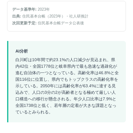
データ基準年:
2023
年
出典:
住民基本台帳（2023年）
・社人研推計
次回更新予定:
住民基本台帳データ公表後
AI分析
白川町は10年間で約23.1%の人口減少が見込まれ、県
内42位・全国1778位と岐阜県内で最も急速な過疎化が
進む自治体の一つとなっている。高齢化率は46.8%と全
国116位に位置し、県内でもトップクラスの高齢化率を
示している。2050年には高齢化率が63.4%に達する見
込みで、人口の3分の2が高齢者となる極めて厳しい人
口構造への移行が懸念される。年少人口比率は7.9%と
全国1738位と低く、若年層の定着が大きな課題となっ
ているとみられる。