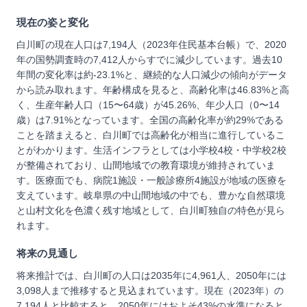
現在の姿と変化
白川町の現在人口は7,194人（2023年住民基本台帳）で、2020
年の国勢調査時の7,412人からすでに減少しています。過去10
年間の変化率は約-23.1%と、継続的な人口減少の傾向がデータ
から読み取れます。年齢構成を見ると、高齢化率は46.83%と高
く、生産年齢人口（15〜64歳）が45.26%、年少人口（0〜14
歳）は7.91%となっています。全国の高齢化率が約29%である
ことを踏まえると、白川町では高齢化が相当に進行しているこ
とがわかります。生活インフラとしては小学校4校・中学校2校
が整備されており、山間地域での教育環境が維持されていま
す。医療面でも、病院1施設・一般診療所4施設が地域の医療を
支えています。岐阜県の中山間地域の中でも、豊かな自然環境
と山村文化を色濃く残す地域として、白川町独自の特色が見ら
れます。
将来の見通し
将来推計では、白川町の人口は2035年に4,961人、2050年には
3,098人まで推移すると見込まれています。現在（2023年）の
7,194人と比較すると、2050年にはおよそ43%の水準になると