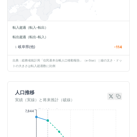
転入超過（転入−転出）
転出超過（転出−転入）
岐阜県(他)
-114
1
出典：総務省統計局「住民基本台帳人口移動報告」（e-Stat）｜線の太さ・ドッ
トの大きさは転入超過数に比例
人口推移
実績（実線）と将来推計（破線）
基準年(2023)
7,844