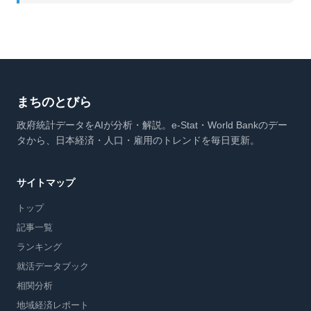
まちのとびら
政府統計データをAIが分析・解説。e-Stat・World Bankのデー
タから、日本経済・人口・雇用のトレンドを毎日更新。
サイトマップ
トップ
記事一覧
ランキング
就活データブック
相関分析
地域経済レポート