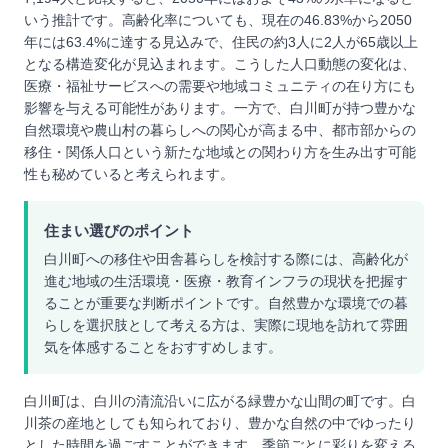
いう推計です。高齢化率についても、現在の46.83%から2050
年には63.4%に達する見込みで、住民の約3人に2人が65歳以上
となる構造変化が見込まれます。こうした人口動態の変化は、
医療・福祉サービスへの需要や地域コミュニティの在り方にも
影響を与える可能性があります。一方で、白川町が持つ豊かな
自然環境や農山村の暮らしへの関心が高まる中、都市部からの
移住・関係人口という新たな地域との関わり方を生み出す可能
性も秘めていると考えられます。
住まい選びのポイント
白川町への移住や田舎暮らしを検討する際には、高齢化が
進む地域の生活環境・医療・教育インフラの現状を把握す
ることが重要な判断ポイントです。自然豊かな環境での暮
らしを選択肢として考える方は、実際に現地を訪れて雰囲
気を体感することをおすすめします。
白川町は、白川の清流沿いに広がる緑豊かな山間の町です。白
川茶の産地としても知られており、豊かな自然の中でゆったり
とした時間を過ごすことができます。季節ごとに彩りを変える