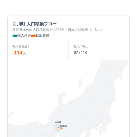
白川町
人口移動フロー
住民基本台帳人口移動報告 2024年・日本人移動者（e-Stat）
転入超過
転出超過
転入超過合計
転入 / 転出
-114
97
/
114
人
白川町
岐阜県(他)
-114