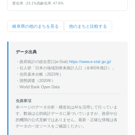
変化率:
-23.1
%
高齢化率:
47.6
%
岐阜県
の他のまちを見る
他のまちと比較する
データ出典
・政府統計の総合窓口(e-Stat)
https://www.e-stat.go.jp/
・
社人研「日本の地域別将来推計人口（令和5年推計）」
・
住民基本台帳（2023年）
・
国勢調査（2020年）
・World Bank Open Data
免責事項
本ページのデータ分析・構造化はAIを活用して行っていま
す。数値は公的統計データに基づいていますが、政府や公
的機関の公式見解ではありません。最新・正確な情報は各
データの一次ソースをご確認ください。