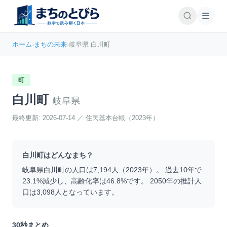
ホーム
›
まちの未来
›
岐阜県 白川町
町
白川町
岐阜県
最終更新:
2026-07-14
／
住民基本台帳（2023年）
白川町
はどんなまち？
岐阜県
白川町
の人口は
7,194
人（
2023
年）。 過去10年で
23.1
%
減少
し、高齢化率は
46.8
%です。 2050年の推計人
口は
3,098
人となっています。
30秒まとめ