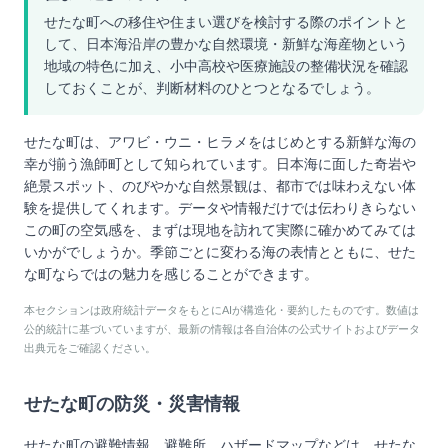
せたな町への移住や住まい選びを検討する際のポイントと
して、日本海沿岸の豊かな自然環境・新鮮な海産物という
地域の特色に加え、小中高校や医療施設の整備状況を確認
しておくことが、判断材料のひとつとなるでしょう。
せたな町は、アワビ・ウニ・ヒラメをはじめとする新鮮な海の
幸が揃う漁師町として知られています。日本海に面した奇岩や
絶景スポット、のびやかな自然景観は、都市では味わえない体
験を提供してくれます。データや情報だけでは伝わりきらない
この町の空気感を、まずは現地を訪れて実際に確かめてみては
いかがでしょうか。季節ごとに変わる海の表情とともに、せた
な町ならではの魅力を感じることができます。
本セクションは政府統計データをもとにAIが構造化・要約したものです。数値は
公的統計に基づいていますが、最新の情報は各自治体の公式サイトおよびデータ
出典元をご確認ください。
せたな町
の防災・災害情報
せたな町
の避難情報、避難所、ハザードマップなどは、
せたな