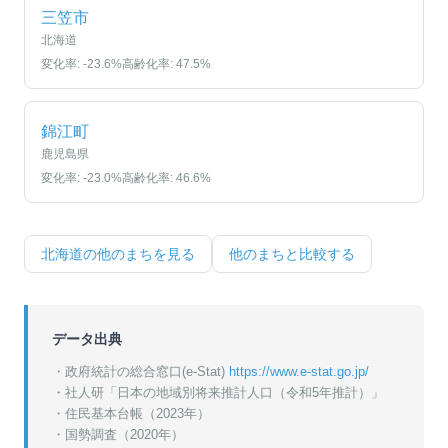
三笠市
北海道
変化率:
-23.6
%
高齢化率:
47.5
%
錦江町
鹿児島県
変化率:
-23.0
%
高齢化率:
46.6
%
北海道
の他のまちを見る
他のまちと比較する
データ出典
・政府統計の総合窓口(e-Stat)
https://www.e-stat.go.jp/
・
社人研「日本の地域別将来推計人口（令和5年推計）」
・
住民基本台帳（2023年）
・
国勢調査（2020年）