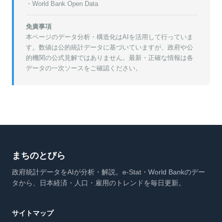
・World Bank Open Data
免責事項
本ページのデータ分析・構造化はAIを活用して行っていま
す。数値は公的統計データに基づいていますが、政府や公
的機関の公式見解ではありません。最新・正確な情報は各
データの一次ソースをご確認ください。
まちのとびら
政府統計データをAIが分析・解説。e-Stat・World Bankのデー
タから、日本経済・人口・雇用のトレンドを毎日更新。
サイトマップ