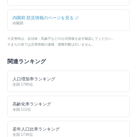
内閣府 防災情報のページを見る
内閣府
※災害時は、自治体・気象庁などの公式情報を必ず確認してください。
※まちの扉では災害情報の速報・避難判断は行いません。
関連ランキング
人口増加率ランキング
全国
1785
位
高齢化率ランキング
全国
112
位
若年人口比率ランキング
全国
1736
位