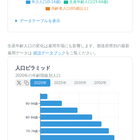
年少人口(0-14歳)
生産年齢人口(15-64歳)
高齢者人口(65歳以上)
データテーブルを表示
生産年齢人口の変化は雇用市場にも影響します。都道府県別の最新
雇用データは
就活データブック
をご覧ください。
人口ピラミッド
2020年の年齢階級別人口
2020
年
2025
年
2035
年
2050
年
90-94歳
80-84歳
70-74歳