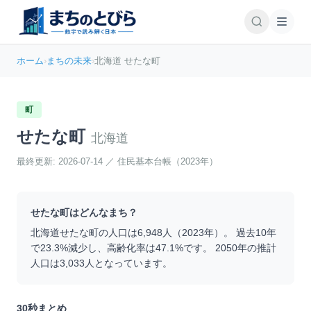
ホーム
›
まちの未来
›
北海道 せたな町
町
せたな町
北海道
最終更新:
2026-07-14
／
住民基本台帳（2023年）
せたな町
はどんなまち？
北海道
せたな町
の人口は
6,948
人（
2023
年）。 過去10年
で
23.3
%
減少
し、高齢化率は
47.1
%です。 2050年の推計
人口は
3,033
人となっています。
30秒まとめ