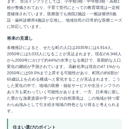
ます。 生活インフラとしては、小学校3校・中学校3校・高校1
校が整備されており、子育て世代にとっての教育環境は一定程
度確保されています。医療面でも病院2施設・一般診療所5施
設・歯科診療所4施設が立地し、地域住民の日常的な医療ニーズ
に対応しています。
将来の見通し
各種推計によると、せたな町の人口は2035年には4,914人、
2050年には3,033人になることが見込まれます。現在の6,948人
から2050年にかけて約44%の水準となる推計で、長期的な人口
変化の継続が予測されています。 高齢化率は現在の47.1%から
2050年には59.0%まで上昇する可能性があり、町民の約6割が
65歳以上を占める構成へと変化することが見込まれます。こう
した変化の中で、地域の医療・福祉サービスや生活インフラの
あり方も変わっていく可能性があります。一方、日本海に面し
た豊かな漁業資源や手つかずの自然環境は、この地域が持つ変
わらぬ強みとして引き続き地域の特色となり得ると考えられま
す。
住まい選びのポイント