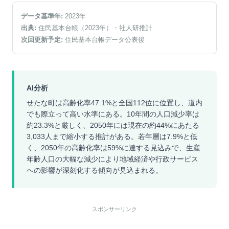
データ基準年:
2023
年
出典:
住民基本台帳（2023年）
・社人研推計
次回更新予定:
住民基本台帳データ公表後
AI分析
せたな町は高齢化率47.1%と全国112位に位置し、道内
でも際立って高い水準にある。10年間の人口減少率は
約23.3%と厳しく、2050年には現在の約44%にあたる
3,033人まで縮小する推計がある。若年層は7.9%と低
く、2050年の高齢化率は59%に達する見込みで、生産
年齢人口の大幅な減少により地域経済や行政サービス
への影響が深刻化する傾向が見込まれる。
スポンサーリンク