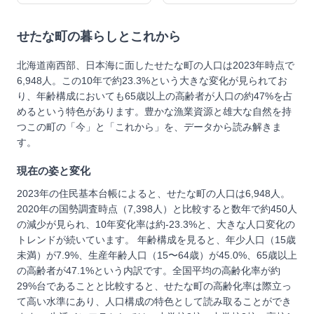
せたな町
の暮らしとこれから
北海道南西部、日本海に面したせたな町の人口は2023年時点で
6,948人。この10年で約23.3%という大きな変化が見られてお
り、年齢構成においても65歳以上の高齢者が人口の約47%を占
めるという特色があります。豊かな漁業資源と雄大な自然を持
つこの町の「今」と「これから」を、データから読み解きま
す。
現在の姿と変化
2023年の住民基本台帳によると、せたな町の人口は6,948人。
2020年の国勢調査時点（7,398人）と比較すると数年で約450人
の減少が見られ、10年変化率は約-23.3%と、大きな人口変化の
トレンドが続いています。 年齢構成を見ると、年少人口（15歳
未満）が7.9%、生産年齢人口（15〜64歳）が45.0%、65歳以上
の高齢者が47.1%という内訳です。全国平均の高齢化率が約
29%台であることと比較すると、せたな町の高齢化率は際立っ
て高い水準にあり、人口構成の特色として読み取ることができ