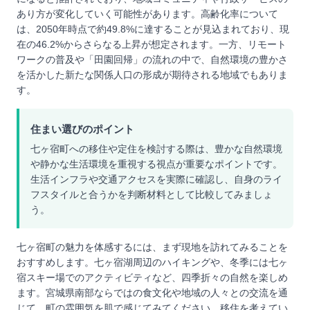
あり方が変化していく可能性があります。高齢化率について
は、2050年時点で約49.8%に達することが見込まれており、現
在の46.2%からさらなる上昇が想定されます。一方、リモート
ワークの普及や「田園回帰」の流れの中で、自然環境の豊かさ
を活かした新たな関係人口の形成が期待される地域でもありま
す。
住まい選びのポイント
七ヶ宿町への移住や定住を検討する際は、豊かな自然環境
や静かな生活環境を重視する視点が重要なポイントです。
生活インフラや交通アクセスを実際に確認し、自身のライ
フスタイルと合うかを判断材料として比較してみましょ
う。
七ヶ宿町の魅力を体感するには、まず現地を訪れてみることを
おすすめします。七ヶ宿湖周辺のハイキングや、冬季には七ヶ
宿スキー場でのアクティビティなど、四季折々の自然を楽しめ
ます。宮城県南部ならではの食文化や地域の人々との交流を通
じて、町の雰囲気を肌で感じてみてください。移住を考えてい