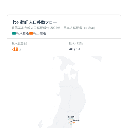
七ヶ宿町
人口移動フロー
住民基本台帳人口移動報告 2024年・日本人移動者（e-Stat）
転入超過
転出超過
転入超過合計
転入 / 転出
-19
46
/
19
人
七ヶ宿町
宮城県(他)
-19