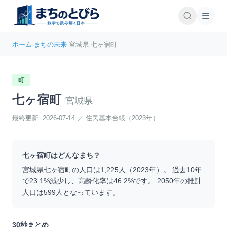
ホーム
›
まちの未来
›
宮城県 七ヶ宿町
町
七ヶ宿町
宮城県
最終更新:
2026-07-14
／
住民基本台帳（2023年）
七ヶ宿町
はどんなまち？
宮城県
七ヶ宿町
の人口は
1,225
人（
2023
年）。 過去10年
で
23.1
%
減少
し、高齢化率は
46.2
%です。 2050年の推計
人口は
599
人となっています。
30秒まとめ