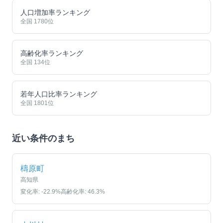
人口増加率ランキング
全国
1780
位
高齢化率ランキング
全国
134
位
若年人口比率ランキング
全国
1801
位
近い条件のまち
檮原町
高知県
変化率:
-22.9
%
高齢化率:
46.3
%