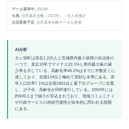
データ基準年:
2023
年
出典:
住民基本台帳（2023年）
・社人研推計
次回更新予定:
住民基本台帳データ公表後
AI分析
七ヶ宿町は現在1,225人と宮城県内最小規模の自治体の
一つで、直近10年でマイナス23.1%と県内最大級の減
少率を示している。高齢化率46.2%はすでに半数近くに
達しており、全国134位と極めて深刻な水準にある。若
年人口比率7.1%は全国1801位と最下位グループに位置
し、少子化・高齢化が同時進行している。2050年には
約600人まで縮小が見込まれており、地域コミュニティ
や行政サービスの持続可能性が抜本的に問われる段階
にある。