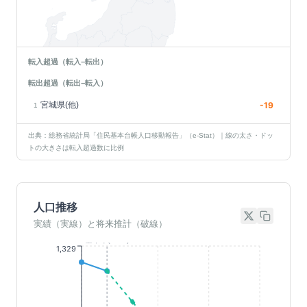
転入超過（転入−転出）
転出超過（転出−転入）
宮城県(他)
-19
1
出典：総務省統計局「住民基本台帳人口移動報告」（e-Stat）｜線の太さ・ドッ
トの大きさは転入超過数に比例
人口推移
実績（実線）と将来推計（破線）
基準年(2023)
1,329