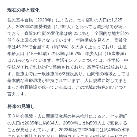
現在の姿と変化
住民基本台帳（2023年）によると、七ヶ宿町の人口は1,225
人。2020年の国勢調査（1,262人）と比べても減少傾向が続い
ており、直近10年間の変化率は約-23.1%と、全国的な地方部の
傾向を上回る水準となっています。年齢構成を見ると、高齢化
率は46.2%で全国平均（約28%）を大きく上回っており、生産
年齢人口（15〜64歳）の比率は46.7%、年少人口（15歳未満）
は7.1%となっています。生活インフラについては、小学校・中
学校がそれぞれ1校ずつ整備されており、高等学校は2校ありま
す。医療面では一般診療所が3施設あり、山間部の地域としては
基本的な医療環境が維持されています。人口規模に対してまと
まった教育施設が残っている点は、この地域の特色のひとつと
言えます。
将来の見通し
国立社会保障・人口問題研究所の将来推計によると、七ヶ宿町
の人口は2035年に約864人、2050年には約599人まで変化する
ことが見込まれています。2023年比で2050年には約49%の水準
になると推計されており、地域コミュニティや行政サービスの