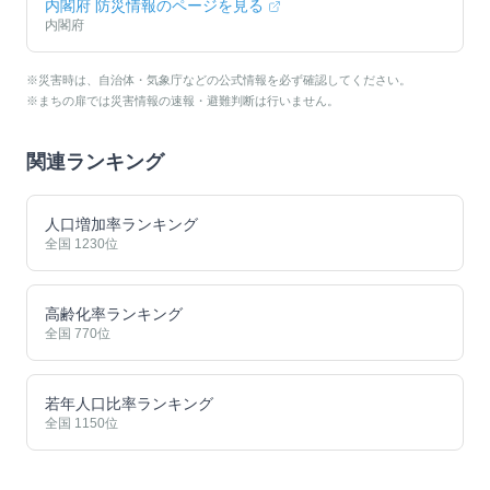
内閣府 防災情報のページを見る
内閣府
※災害時は、自治体・気象庁などの公式情報を必ず確認してください。
※まちの扉では災害情報の速報・避難判断は行いません。
関連ランキング
人口増加率ランキング
全国
1230
位
高齢化率ランキング
全国
770
位
若年人口比率ランキング
全国
1150
位