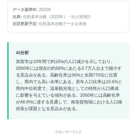
データ基準年:
2023
年
出典:
住民基本台帳（2023年）
・社人研推計
次回更新予定:
住民基本台帳データ公表後
AI分析
加賀市は10年間で約15%の人口減少を示しており、
2050年には現在の約58%にあたる3.7万人台まで縮小す
る見込みがある。高齢化率は36%と全国770位に位置
し、県内でも高い水準にある。若年人口比率は10.6%と
県内中位程度で、温泉観光地としての特性が人口構成
に影響を与えている傾向がある。2050年には高齢化率
が48.8%に達する見通しで、南加賀地域における人口維
持策が課題となる見込みがある。
スポンサーリンク