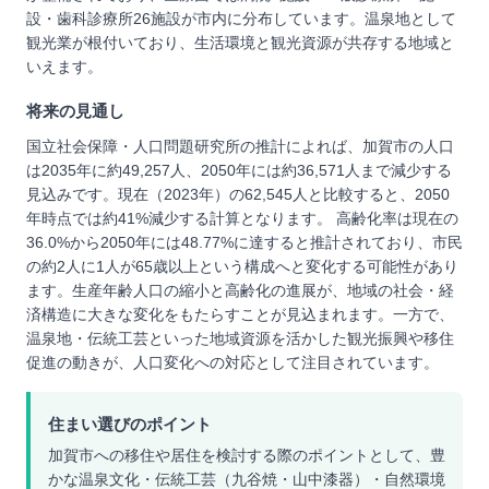
設・歯科診療所26施設が市内に分布しています。温泉地として
観光業が根付いており、生活環境と観光資源が共存する地域と
いえます。
将来の見通し
国立社会保障・人口問題研究所の推計によれば、加賀市の人口
は2035年に約49,257人、2050年には約36,571人まで減少する
見込みです。現在（2023年）の62,545人と比較すると、2050
年時点では約41%減少する計算となります。 高齢化率は現在の
36.0%から2050年には48.77%に達すると推計されており、市民
の約2人に1人が65歳以上という構成へと変化する可能性があり
ます。生産年齢人口の縮小と高齢化の進展が、地域の社会・経
済構造に大きな変化をもたらすことが見込まれます。一方で、
温泉地・伝統工芸といった地域資源を活かした観光振興や移住
促進の動きが、人口変化への対応として注目されています。
住まい選びのポイント
加賀市への移住や居住を検討する際のポイントとして、豊
かな温泉文化・伝統工芸（九谷焼・山中漆器）・自然環境