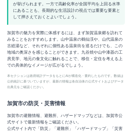
が挙げられます。一方で高齢化率が全国平均を上回る水準
にあることも、長期的な生活設計の視点では重要な要素と
して押さえておくとよいでしょう。
加賀市の魅力を実際に体感するには、まず加賀温泉郷を訪れて
みることをおすすめします。山中温泉の鶴仙渓や、山代温泉の
古総湯など、それぞれに個性ある温泉街を巡るだけでも、この
地域の奥深さを感じることができます。九谷焼や山中漆器の工
房見学、地元の食文化に触れることで、移住・定住を考える上
での具体的なイメージが広がるでしょう。
本セクションは政府統計データをもとにAIが構造化・要約したものです。数値は
公的統計に基づいていますが、最新の情報は各自治体の公式サイトおよびデータ
出典元をご確認ください。
加賀市
の防災・災害情報
加賀市
の避難情報、避難所、ハザードマップなどは、
加賀市
公
式サイトで最新情報をご確認ください。
公式サイト内で「防災」「避難所」「ハザードマップ」「災害