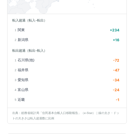
転入超過（転入−転出）
関東
+
234
1
新潟県
+
16
2
転出超過（転出−転入）
石川県(他)
-72
1
福井県
-47
2
愛知県
-34
3
富山県
-24
4
近畿
-1
5
出典：総務省統計局「住民基本台帳人口移動報告」（e-Stat）｜線の太さ・ドッ
トの大きさは転入超過数に比例