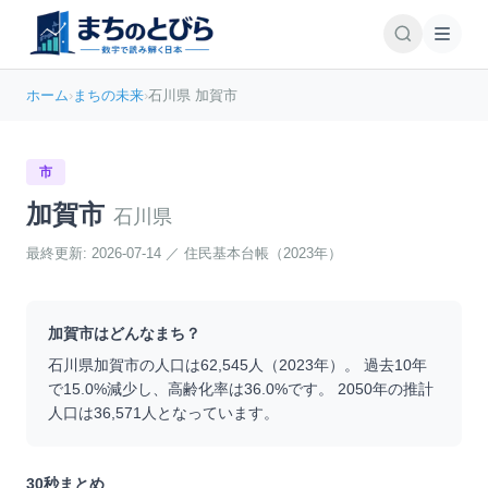
ホーム
›
まちの未来
›
石川県 加賀市
市
加賀市
石川県
最終更新:
2026-07-14
／
住民基本台帳（2023年）
加賀市
はどんなまち？
石川県
加賀市
の人口は
62,545
人（
2023
年）。 過去10年
で
15.0
%
減少
し、高齢化率は
36.0
%です。 2050年の推計
人口は
36,571
人となっています。
30秒まとめ