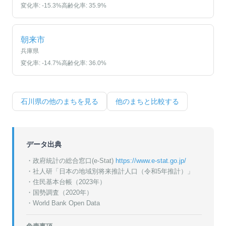
変化率:
-15.3
%
高齢化率:
35.9
%
朝来市
兵庫県
変化率:
-14.7
%
高齢化率:
36.0
%
石川県
の他のまちを見る
他のまちと比較する
データ出典
・政府統計の総合窓口(e-Stat)
https://www.e-stat.go.jp/
・
社人研「日本の地域別将来推計人口（令和5年推計）」
・
住民基本台帳（2023年）
・
国勢調査（2020年）
・World Bank Open Data