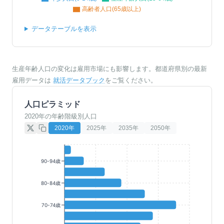
高齢者人口(65歳以上)
データテーブルを表示
生産年齢人口の変化は雇用市場にも影響します。都道府県別の最新
雇用データは
就活データブック
をご覧ください。
人口ピラミッド
2020年の年齢階級別人口
2020
年
2025
年
2035
年
2050
年
90-94歳
80-84歳
70-74歳