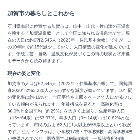
加賀市
の暮らしとこれから
石川県南部に位置する加賀市は、山中・山代・片山津の三温泉
を擁する「加賀温泉郷」として全国に知られる温泉地です。現
在の人口は約6万2,545人（2023年・住民基本台帳）ですが、こ
の10年間で約15%減少しており、人口構造の変化が進んでいま
す。伝統工芸・自然・温泉文化が息づくこの街の現状と将来像
をデータから読み解きます。
現在の姿と変化
加賀市の人口は62,545人（2023年・住民基本台帳）で、国勢調
査2020年の63,220人からわずかな減少が続いています。10年間
の変化率は約-15%と、全国平均を上回るペースで人口が減少し
ている傾向が見られます。 年齢構成を見ると、高齢化率は
36.0%と全国平均（約29%）を大きく上回り、生産年齢人口
（15〜64歳）は53.37%、年少人口（0〜14歳）は10.62%とな
っています。市民のおよそ3人に1人以上が65歳以上という状況
です。 生活インフラは、小学校17校・中学校6校・高等学校4校
が整備されており、医療面では病院6施設・一般診療所46施