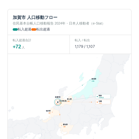
加賀市
人口移動フロー
住民基本台帳人口移動報告 2024年・日本人移動者（e-Stat）
転入超過
転出超過
転入超過合計
転入 / 転出
+
72
1,179
/
1,107
人
新潟県
+
16
関東
加賀市
人
+
234
富山県
石川県(他)
近畿
-24
人
-72
-1
福井県
-47
愛知県
-34