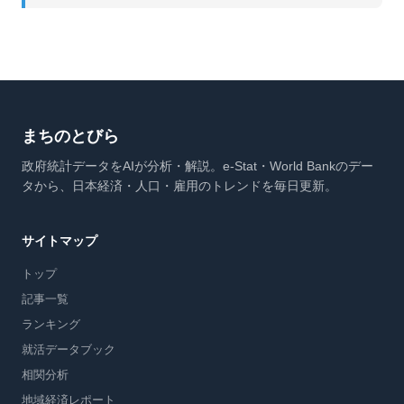
まちのとびら
政府統計データをAIが分析・解説。e-Stat・World Bankのデー
タから、日本経済・人口・雇用のトレンドを毎日更新。
サイトマップ
トップ
記事一覧
ランキング
就活データブック
相関分析
地域経済レポート