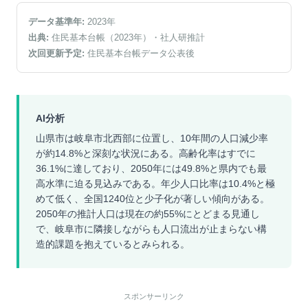
データ基準年:
2023
年
出典:
住民基本台帳（2023年）
・社人研推計
次回更新予定:
住民基本台帳データ公表後
AI分析
山県市は岐阜市北西部に位置し、10年間の人口減少率
が約14.8%と深刻な状況にある。高齢化率はすでに
36.1%に達しており、2050年には49.8%と県内でも最
高水準に迫る見込みである。年少人口比率は10.4%と極
めて低く、全国1240位と少子化が著しい傾向がある。
2050年の推計人口は現在の約55%にとどまる見通し
で、岐阜市に隣接しながらも人口流出が止まらない構
造的課題を抱えているとみられる。
スポンサーリンク