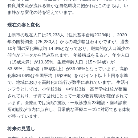
長良川支流が流れる豊かな自然環境に抱かれたこのまちは、い
ま静かな変化の時を迎えています。
現在の姿と変化
山県市の現在人口は25,233人（住民基本台帳2023年）。2020
年の国勢調査（25,280人）からの減少幅はわずかですが、過去
10年間の変化率は約-14.8%となっており、継続的な人口減少の
傾向がデータから読み取れます。 年齢構成を見ると、年少人口
（15歳未満）が10.35%、生産年齢人口（15〜64歳）が
53.59%、高齢者（65歳以上）が36.06%となっています。高齢
化率36.06%は全国平均（約29%）を7ポイント以上上回る水準
で、地域における高齢化の進行が数字に表れています。 生活イ
ンフラとしては、小学校9校・中学校3校・高等学校1校が整備
されており、子育て世代にとって一定の教育環境が確保されて
います。医療面では病院1施設・一般診療所23施設・歯科診療
所9施設が市内に点在し、日常的な医療ニーズに対応できる体制
が整っています。
将来の見通し