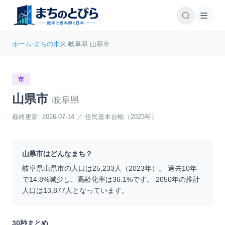
ホーム
›
まちの未来
›
岐阜県 山県市
市
山県市
岐阜県
最終更新:
2026-07-14
／
住民基本台帳（2023年）
山県市
はどんなまち？
岐阜県
山県市
の人口は
25,233
人（
2023
年）。 過去10年
で
14.8
%
減少
し、高齢化率は
36.1
%です。 2050年の推計
人口は
13,877
人となっています。
30秒まとめ