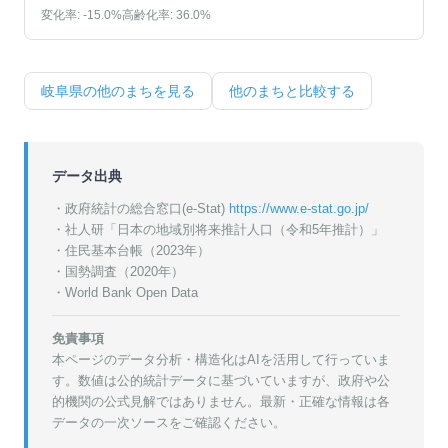
変化率:
-15.0
%
高齢化率:
36.0
%
岐阜県
の他のまちを見る
他のまちと比較する
データ出典
・政府統計の総合窓口(e-Stat)
https://www.e-stat.go.jp/
・
社人研「日本の地域別将来推計人口（令和5年推計）」
・
住民基本台帳（2023年）
・
国勢調査（2020年）
・World Bank Open Data
免責事項
本ページのデータ分析・構造化はAIを活用して行っていま
す。数値は公的統計データに基づいていますが、政府や公
的機関の公式見解ではありません。最新・正確な情報は各
データの一次ソースをご確認ください。