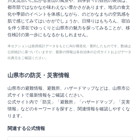
川支流沿いに広がる里山の風景や、四季折々の自然の表情は、
都市部ではなかなか味わえない豊かさがあります。地元の食文
化や季節のイベントを体感しながら、のどかなまちの空気感を
肌で感じてみてはいかがでしょうか。日帰りはもちろん、宿泊
を伴う滞在でゆっくりと山県市の魅力を探ってみることが、移
住検討の第一歩にもなるかもしれません。
本セクションは政府統計データをもとにAIが構造化・要約したものです。数値は
公的統計に基づいていますが、最新の情報は各自治体の公式サイトおよびデータ
出典元をご確認ください。
山県市
の防災・災害情報
山県市
の避難情報、避難所、ハザードマップなどは、
山県市
公
式サイトで最新情報をご確認ください。
公式サイト内で「防災」「避難所」「ハザードマップ」「災害
情報」などのキーワードを探すと、関連情報を確認しやすくな
ります。
関連する公式情報