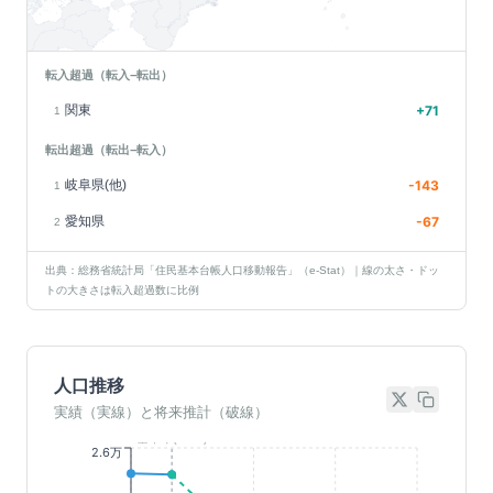
転入超過（転入−転出）
関東
+
71
1
転出超過（転出−転入）
岐阜県(他)
-143
1
愛知県
-67
2
出典：総務省統計局「住民基本台帳人口移動報告」（e-Stat）｜線の太さ・ドッ
トの大きさは転入超過数に比例
人口推移
実績（実線）と将来推計（破線）
基準年(2023)
2.6万