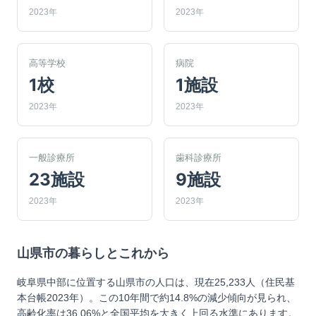
2023年
2023年
高等学校
病院
1校
1施設
2023年
2023年
一般診療所
歯科診療所
23施設
9施設
2023年
2023年
山県市
の暮らしとこれから
岐阜県中部に位置する山県市の人口は、現在25,233人（住民基
本台帳2023年）。この10年間で約14.8%の減少傾向が見られ、
高齢化率は36.06%と全国平均を大きく上回る水準にあります。