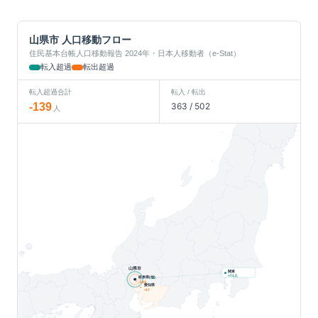
山県市
人口移動フロー
住民基本台帳人口移動報告 2024年・日本人移動者（e-Stat）
転入超過
転出超過
転入超過合計
転入 / 転出
-139
363
/
502
人
山県市
関東
人
+
71
岐阜県(他)
-143
愛知県
-67