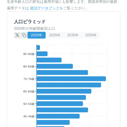
生産年齢人口の変化は雇用市場にも影響します。都道府県別の最新
雇用データは
就活データブック
をご覧ください。
人口ピラミッド
2020年の年齢階級別人口
2020
年
2025
年
2035
年
2050
年
90-94歳
80-84歳
70-74歳
60-64歳
50-54歳
40-44歳