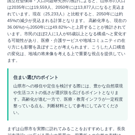
国立社会保障・人口問題研究所の推計によると、山県市の人口
は2035年には19,559人、2050年には13,877人になると見込ま
れています。現在（25,233人）と比較すると、2050年には約
45%の減少が見込まれる計算となります。 高齢化率も、現在の
36.06%から2050年には49.82%へと上昇することが推計されて
います。市民のほぼ2人に1人が65歳以上となる構成へと変化す
る可能性があり、医療・介護サービスや地域コミュニティの在
り方にも影響を及ぼすことが考えられます。こうした人口構造
の変化は、地域の将来像を考える上で重要な視点を提供してい
ます。
住まい選びのポイント
山県市への移住や定住を検討する際には、豊かな自然環境
や生活コストの低さが選択肢を広げるポイントとなりま
す。高齢化が進む一方で、医療・教育インフラが一定程度
整っている点も、判断材料として参考にしてみてくださ
い。
まずは山県市を実際に訪れてみることをおすすめします。長良