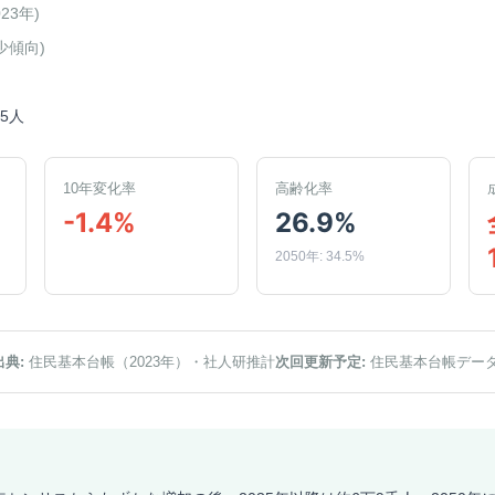
023年
)
少傾向
)
75人
10年変化率
高齢化率
-1.4%
26.9%
2050年: 34.5%
出典:
住民基本台帳（2023年）
・社人研推計
次回更新予定:
住民基本台帳デー