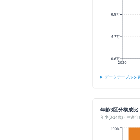
6.9万
6.7万
6.6万
2020
データテーブルを
年齢3区分構成比
年少(0-14歳)・生産年
100%