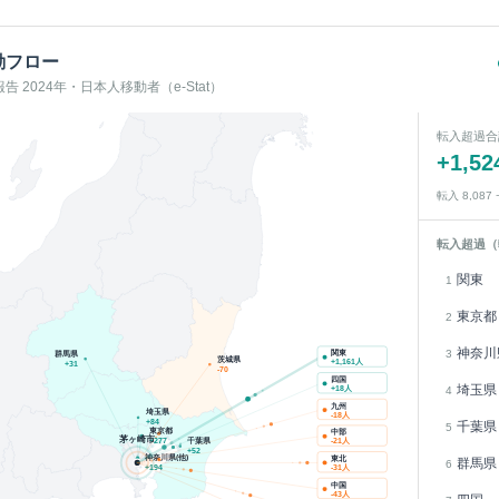
動フロー
 2024年・日本人移動者（e-Stat）
転入超過合
+
1,52
転入
8,087
転入超過（
関東
1
東京都
2
神奈川
3
関東
群馬県
茨城県
+
1,161
人
+
31
-70
四国
埼玉県
+
18
人
4
九州
埼玉県
-18
人
+
84
千葉県
5
東京都
中部
茅ヶ崎市
千葉県
+
277
-21
人
+
52
神奈川県(他)
東北
群馬県
6
+
194
-31
人
中国
-43
人