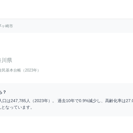
茅ヶ崎市
奈川県
住民基本台帳（2023年）
ち？
人口は
247,785
人（
2023
年）。 過去10年で
0.9
%
減少
し、高齢化率は
27.
人となっています。