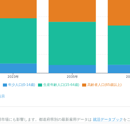
2023年
2035年
2
年少人口(0-14歳)
生産年齢人口(15-64歳)
高齢者人口(65歳以上)
表示
用市場にも影響します。都道府県別の最新雇用データは
就活データブック
を