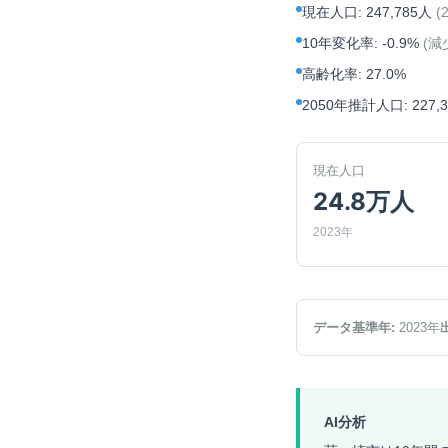
現在人口
:
247,785人
(
10年変化率
:
-0.9%
(
減
高齢化率
:
27.0%
2050年推計人口
:
227,
現在人口
24.8万人
2023年
データ基準年:
2023
年
AI分析