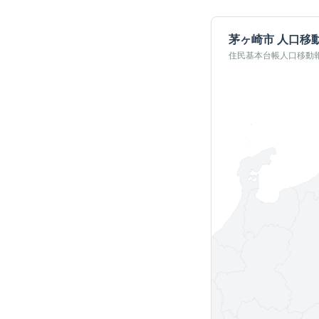
茅ヶ崎市
人口移
住民基本台帳人口移動報告