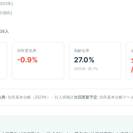
2023年
)
少傾向
)
316人
10年変化率
高齢化率
-0.9%
27.0%
2050年: 36.7%
出典:
住民基本台帳（2023年）
・社人研推計
次回更新予定:
住民基本台帳デー