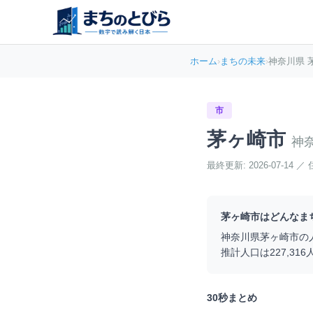
ホーム
›
まちの未来
›
神奈川県 
市
茅ヶ崎市
神
最終更新:
2026-07-14
／
茅ヶ崎市
はどんなま
神奈川県
茅ヶ崎市
の
推計人口は
227,316
30秒まとめ