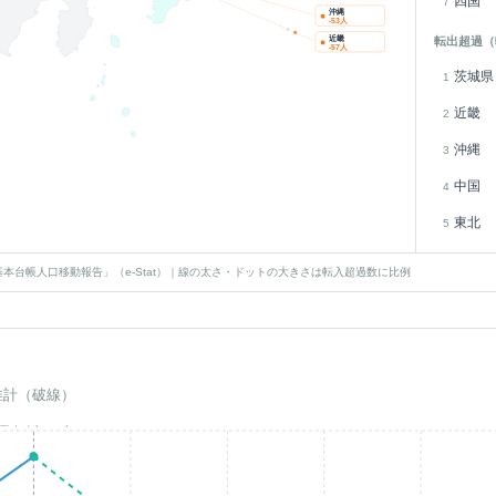
四国
7
沖縄
-53
人
近畿
転出超過（
-57
人
茨城県
1
近畿
2
沖縄
3
中国
4
東北
5
本台帳人口移動報告」（e-Stat）｜線の太さ・ドットの大きさは転入超過数に比例
推計（破線）
基準年(2023)