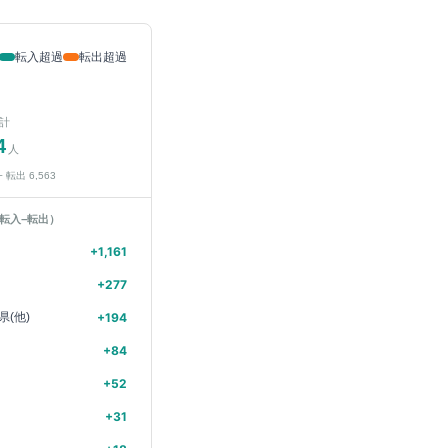
転入超過
転出超過
計
4
人
− 転出
6,563
転入−転出）
+
1,161
+
277
県(他)
+
194
+
84
+
52
+
31