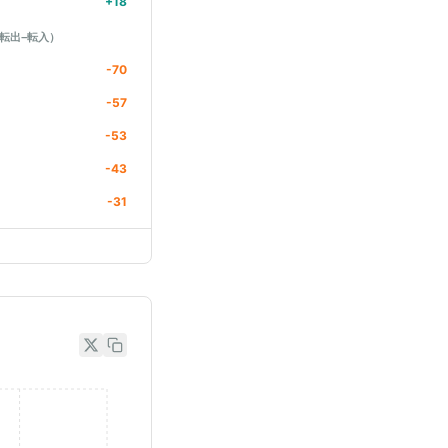
+
18
転出−転入）
-70
-57
-53
-43
-31