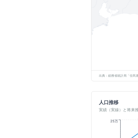
出典：総務省統計局「住民基
人口推移
実績（実線）と将来
25万