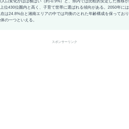
の人口変化がほぼ横ばい（約-0.9%）と、県内では比較的安定した推移
国上位430位圏内と高く、子育て世帯に選ばれる傾向がある。2050年には
在は24.8%台と湘南エリアの中では均衡のとれた年齢構成を保ってお
治体の一つといえる。
スポンサーリンク