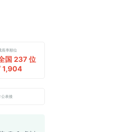
成長率順位
全国 237 位
/ 1,904
タ公表後