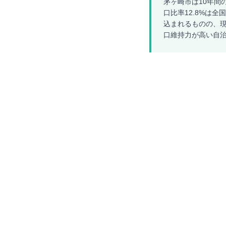
茅ヶ崎市は10年間
口比率12.8%は全
込まれるものの、現
口維持力が高い自