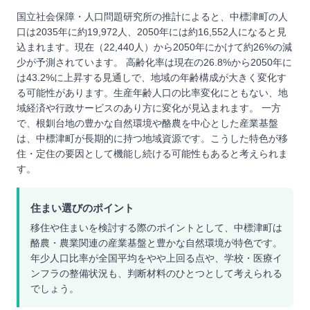
国立社会保障・人口問題研究所の推計によると、中標津町の人
口は2035年に約19,972人、2050年には約16,552人になると見
込まれます。現在（22,440人）から2050年にかけて約26%の減
少が予測されています。 高齢化率は現在の26.8%から2050年に
は43.2%に上昇する見通しで、地域の年齢構成が大きく変化す
る可能性があります。生産年齢人口の比率変化にともない、地
域経済や行政サービスのあり方に変化が見込まれます。 一方
で、根釧台地の豊かな自然環境や酪農を中心とした産業基盤
は、中標津町が長期的に持つ地域資源です。こうした特色が移
住・定住の要因として機能し続ける可能性もあると考えられま
す。
住まい選びのポイント
移住や住まいを検討する際のポイントとして、中標津町は
酪農・農業関連の産業基盤と豊かな自然環境が特色です。
年少人口比率が全国平均をやや上回る点や、学校・医療イ
ンフラの整備状況も、判断材料のひとつとして考えられる
でしょう。