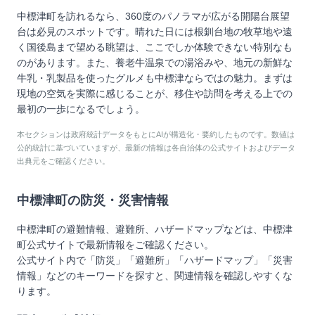
中標津町を訪れるなら、360度のパノラマが広がる開陽台展望
台は必見のスポットです。晴れた日には根釧台地の牧草地や遠
く国後島まで望める眺望は、ここでしか体験できない特別なも
のがあります。また、養老牛温泉での湯浴みや、地元の新鮮な
牛乳・乳製品を使ったグルメも中標津ならではの魅力。まずは
現地の空気を実際に感じることが、移住や訪問を考える上での
最初の一歩になるでしょう。
本セクションは政府統計データをもとにAIが構造化・要約したものです。数値は
公的統計に基づいていますが、最新の情報は各自治体の公式サイトおよびデータ
出典元をご確認ください。
中標津町
の防災・災害情報
中標津町
の避難情報、避難所、ハザードマップなどは、
中標津
町
公式サイトで最新情報をご確認ください。
公式サイト内で「防災」「避難所」「ハザードマップ」「災害
情報」などのキーワードを探すと、関連情報を確認しやすくな
ります。