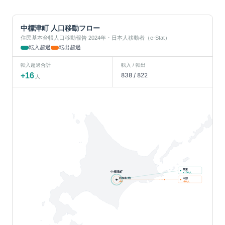
中標津町
人口移動フロー
住民基本台帳人口移動報告 2024年・日本人移動者（e-Stat）
転入超過
転出超過
転入超過合計
転入 / 転出
+
16
838
/
822
人
関東
中標津町
人
+
106
北海道(他)
中部
人
-80
-10