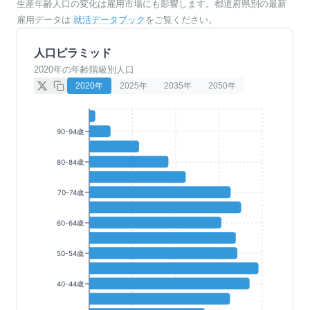
生産年齢人口の変化は雇用市場にも影響します。都道府県別の最新
雇用データは
就活データブック
をご覧ください。
人口ピラミッド
2020年の年齢階級別人口
2020
年
2025
年
2035
年
2050
年
90-94歳
80-84歳
70-74歳
60-64歳
50-54歳
40-44歳