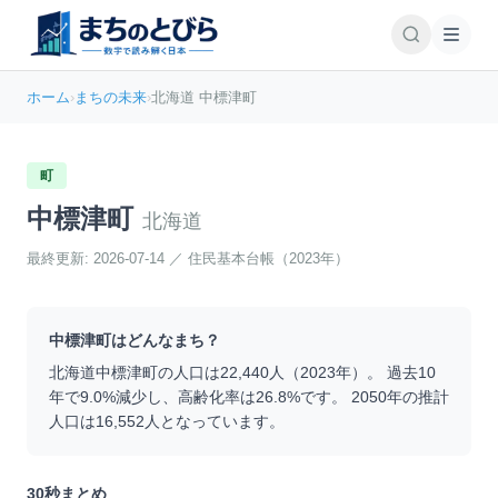
ホーム
›
まちの未来
›
北海道 中標津町
町
中標津町
北海道
最終更新:
2026-07-14
／
住民基本台帳（2023年）
中標津町
はどんなまち？
北海道
中標津町
の人口は
22,440
人（
2023
年）。 過去10
年で
9.0
%
減少
し、高齢化率は
26.8
%です。 2050年の推計
人口は
16,552
人となっています。
30秒まとめ