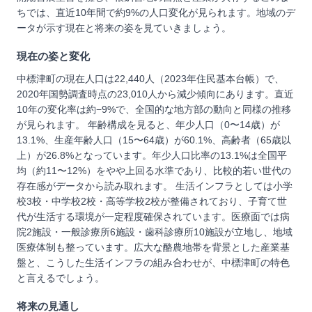
ちでは、直近10年間で約9%の人口変化が見られます。地域のデ
ータが示す現在と将来の姿を見ていきましょう。
現在の姿と変化
中標津町の現在人口は22,440人（2023年住民基本台帳）で、
2020年国勢調査時点の23,010人から減少傾向にあります。直近
10年の変化率は約−9%で、全国的な地方部の動向と同様の推移
が見られます。 年齢構成を見ると、年少人口（0〜14歳）が
13.1%、生産年齢人口（15〜64歳）が60.1%、高齢者（65歳以
上）が26.8%となっています。年少人口比率の13.1%は全国平
均（約11〜12%）をやや上回る水準であり、比較的若い世代の
存在感がデータから読み取れます。 生活インフラとしては小学
校3校・中学校2校・高等学校2校が整備されており、子育て世
代が生活する環境が一定程度確保されています。医療面では病
院2施設・一般診療所6施設・歯科診療所10施設が立地し、地域
医療体制も整っています。広大な酪農地帯を背景とした産業基
盤と、こうした生活インフラの組み合わせが、中標津町の特色
と言えるでしょう。
将来の見通し