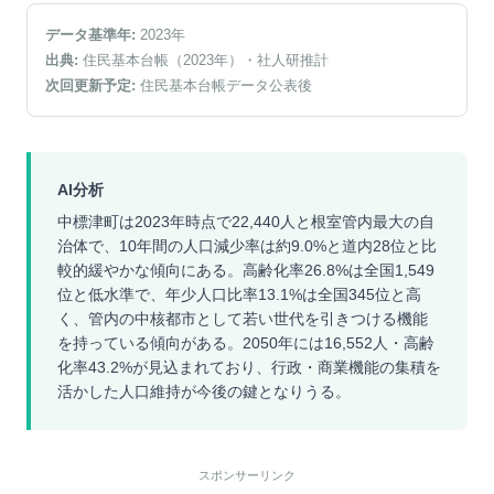
データ基準年:
2023
年
出典:
住民基本台帳（2023年）
・社人研推計
次回更新予定:
住民基本台帳データ公表後
AI分析
中標津町は2023年時点で22,440人と根室管内最大の自
治体で、10年間の人口減少率は約9.0%と道内28位と比
較的緩やかな傾向にある。高齢化率26.8%は全国1,549
位と低水準で、年少人口比率13.1%は全国345位と高
く、管内の中核都市として若い世代を引きつける機能
を持っている傾向がある。2050年には16,552人・高齢
化率43.2%が見込まれており、行政・商業機能の集積を
活かした人口維持が今後の鍵となりうる。
スポンサーリンク