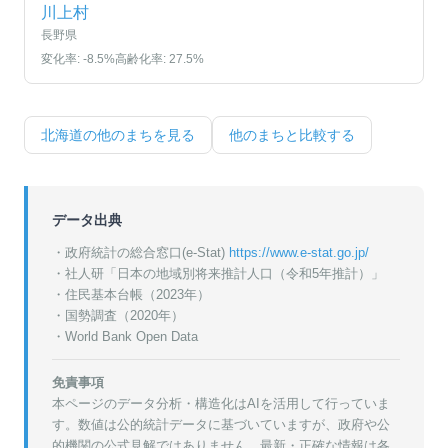
川上村
長野県
変化率:
-8.5
%
高齢化率:
27.5
%
北海道
の他のまちを見る
他のまちと比較する
データ出典
・政府統計の総合窓口(e-Stat)
https://www.e-stat.go.jp/
・
社人研「日本の地域別将来推計人口（令和5年推計）」
・
住民基本台帳（2023年）
・
国勢調査（2020年）
・World Bank Open Data
免責事項
本ページのデータ分析・構造化はAIを活用して行っていま
す。数値は公的統計データに基づいていますが、政府や公
的機関の公式見解ではありません。最新・正確な情報は各