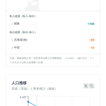
転入超過（転入−転出）
関東
+
106
1
転出超過（転出−転入）
北海道(他)
-80
1
中部
-10
2
出典：総務省統計局「住民基本台帳人口移動報告」（e-Stat）｜線の太さ・ドッ
トの大きさは転入超過数に比例
人口推移
実績（実線）と将来推計（破線）
基準年(2023)
2.4万