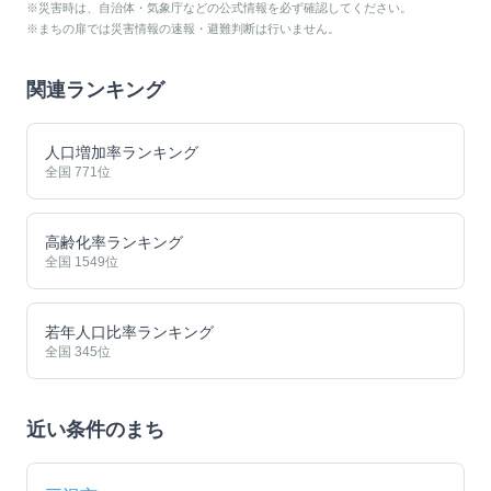
※災害時は、自治体・気象庁などの公式情報を必ず確認してください。
※まちの扉では災害情報の速報・避難判断は行いません。
関連ランキング
人口増加率ランキング
全国
771
位
高齢化率ランキング
全国
1549
位
若年人口比率ランキング
全国
345
位
近い条件のまち