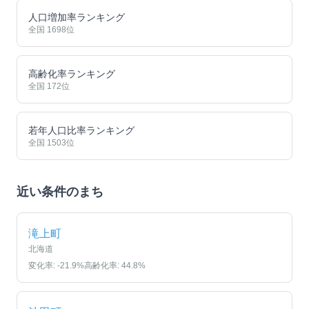
人口増加率ランキング
全国
1698
位
高齢化率ランキング
全国
172
位
若年人口比率ランキング
全国
1503
位
近い条件のまち
滝上町
北海道
変化率:
-21.9
%
高齢化率:
44.8
%