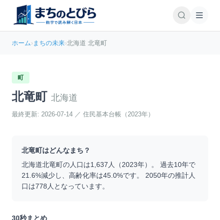
ホーム
›
まちの未来
›
北海道 北竜町
町
北竜町
北海道
最終更新:
2026-07-14
／
住民基本台帳（2023年）
北竜町
はどんなまち？
北海道
北竜町
の人口は
1,637
人（
2023
年）。 過去10年で
21.6
%
減少
し、高齢化率は
45.0
%です。 2050年の推計人
口は
778
人となっています。
30秒まとめ