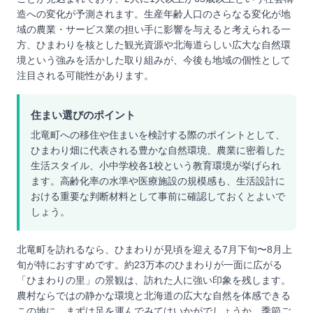
造への変化が予測されます。生産年齢人口のさらなる変化が地
域の農業・サービス業の担い手に影響を与えると考えられる一
方、ひまわりを核とした観光資源や北海道らしい広大な自然環
境という強みを活かした取り組みが、今後も地域の個性として
注目される可能性があります。
住まい選びのポイント
北竜町への移住や住まいを検討する際のポイントとして、
ひまわり畑に代表される豊かな自然環境、農業に密着した
生活スタイル、小中学校各1校という教育環境が挙げられ
ます。高齢化率の水準や医療施設の規模感も、生活設計に
おける重要な判断材料として事前に確認しておくとよいで
しょう。
北竜町を訪れるなら、ひまわりが見頃を迎える7月下旬〜8月上
旬が特におすすめです。約23万本のひまわりが一面に広がる
「ひまわりの里」の景観は、訪れた人に強い印象を残します。
農村ならではの静かな環境と北海道の広大な自然を体感できる
この地に、まずは足を運んでみてはいかがでしょうか。季節ご