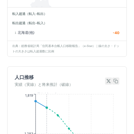
転入超過（転入−転出）
転出超過（転出−転入）
北海道(他)
-40
1
出典：総務省統計局「住民基本台帳人口移動報告」（e-Stat）｜線の太さ・ドッ
トの大きさは転入超過数に比例
人口推移
実績（実線）と将来推計（破線）
基準年(2023)
1,819
1,283