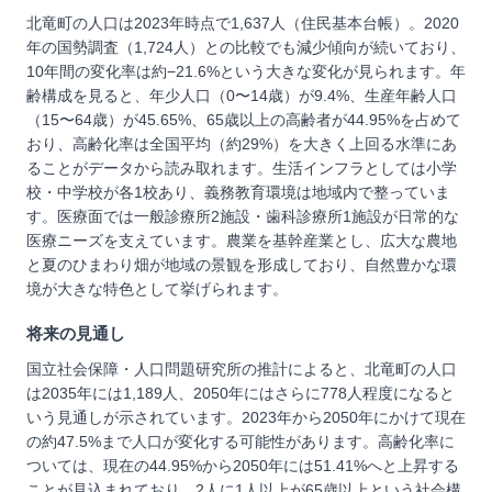
北竜町の人口は2023年時点で1,637人（住民基本台帳）。2020
年の国勢調査（1,724人）との比較でも減少傾向が続いており、
10年間の変化率は約−21.6%という大きな変化が見られます。年
齢構成を見ると、年少人口（0〜14歳）が9.4%、生産年齢人口
（15〜64歳）が45.65%、65歳以上の高齢者が44.95%を占めて
おり、高齢化率は全国平均（約29%）を大きく上回る水準にあ
ることがデータから読み取れます。生活インフラとしては小学
校・中学校が各1校あり、義務教育環境は地域内で整っていま
す。医療面では一般診療所2施設・歯科診療所1施設が日常的な
医療ニーズを支えています。農業を基幹産業とし、広大な農地
と夏のひまわり畑が地域の景観を形成しており、自然豊かな環
境が大きな特色として挙げられます。
将来の見通し
国立社会保障・人口問題研究所の推計によると、北竜町の人口
は2035年には1,189人、2050年にはさらに778人程度になると
いう見通しが示されています。2023年から2050年にかけて現在
の約47.5%まで人口が変化する可能性があります。高齢化率に
ついては、現在の44.95%から2050年には51.41%へと上昇する
ことが見込まれており、2人に1人以上が65歳以上という社会構