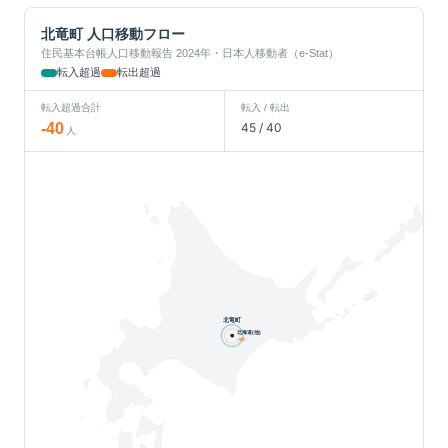
北竜町
人口移動フロー
住民基本台帳人口移動報告 2024年・日本人移動者（e-Stat）
転入超過
転出超過
転入超過合計
転入 / 転出
-40
45
/
40
人
北竜町
北海道(他)
-40