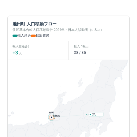
池田町
人口移動フロー
住民基本台帳人口移動報告 2024年・日本人移動者（e-Stat）
転入超過
転出超過
転入超過合計
転入 / 転出
+
3
38
/
35
人
池田町
関東
人
+
21
福井県(他)
-18