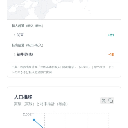
転入超過（転入−転出）
関東
+
21
1
転出超過（転出−転入）
福井県(他)
-18
1
出典：総務省統計局「住民基本台帳人口移動報告」（e-Stat）｜線の太さ・ドッ
トの大きさは転入超過数に比例
人口推移
実績（実線）と将来推計（破線）
基準年(2023)
2,552