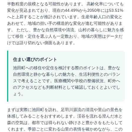
半数程度の規模となる可能性があります。 高齢化率についても
変化が見込まれており、現在の44.49%から2050年には53.51%
へと上昇することが推計されています。生産年齢人口の変化と
あわせて、地域の担い手の構造的な変化が進む可能性がありま
す。 ただし、豊かな自然環境や清流、山村の暮らしに魅力を感
じて移住・定住を選ぶ人も一定数おり、地域の実態はデータだ
けでは語り切れない側面もあります。
住まい選びのポイント
池田町への移住や定住を検討する際のポイントは、豊かな
自然環境と静かな暮らしの魅力を、生活利便性とのバラン
スで考えることです。医療機関や学校の整備状況、町外へ
のアクセスなども判断材料として確認しておくとよいでし
ょう。
まずは実際に池田町を訪れ、足羽川源流の清流や里山の景色を
体感してみることをおすすめします。渓谷を流れる澄んだ水と
森の空気は、都市では得られない静けさと豊かさをもたらして
くれます。季節ごとに変わる山里の表情を確かめながら、この