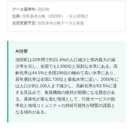
データ基準年:
2023
年
出典:
住民基本台帳（2023年）
・社人研推計
次回更新予定:
住民基本台帳データ公表後
AI分析
池田町は10年間で約21.4%の人口減少と県内最大の減
少率を示し、全国でも1,690位と深刻な水準にある。高
齢化率は44.5%と全国196位の極めて高い水準にあり、
若年層比率は全国1,730位と最低水準に近い。2050年に
は人口が約1,100人まで減少し、高齢化率が53.5%に達
する見込みで、集落機能の維持が困難になる懸念があ
る。過疎化が最も進む地域として、行政サービスの効
率化と地域コミュニティの持続可能性が喫緊の課題と
なる傾向がある。