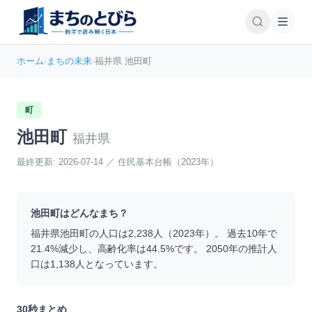
ホーム
›
まちの未来
›
福井県 池田町
町
池田町
福井県
最終更新:
2026-07-14
／
住民基本台帳（2023年）
池田町
はどんなまち？
福井県
池田町
の人口は
2,238
人（
2023
年）。 過去10年で
21.4
%
減少
し、高齢化率は
44.5
%です。 2050年の推計人
口は
1,138
人となっています。
30秒まとめ