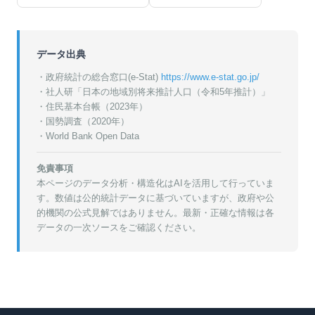
データ出典
・政府統計の総合窓口(e-Stat)
https://www.e-stat.go.jp/
・
社人研「日本の地域別将来推計人口（令和5年推計）」
・
住民基本台帳（2023年）
・
国勢調査（2020年）
・World Bank Open Data
免責事項
本ページのデータ分析・構造化はAIを活用して行っていま
す。数値は公的統計データに基づいていますが、政府や公
的機関の公式見解ではありません。最新・正確な情報は各
データの一次ソースをご確認ください。