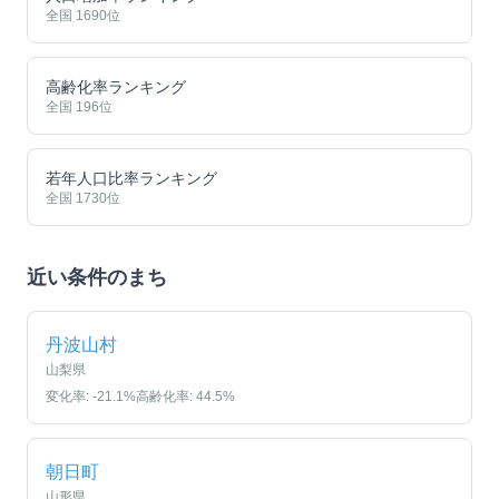
全国
1690
位
高齢化率ランキング
全国
196
位
若年人口比率ランキング
全国
1730
位
近い条件のまち
丹波山村
山梨県
変化率:
-21.1
%
高齢化率:
44.5
%
朝日町
山形県