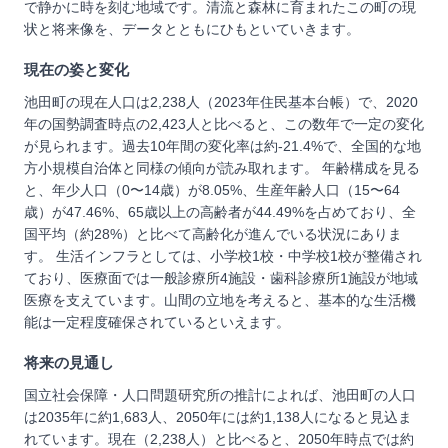
で静かに時を刻む地域です。清流と森林に育まれたこの町の現
状と将来像を、データとともにひもといていきます。
現在の姿と変化
池田町の現在人口は2,238人（2023年住民基本台帳）で、2020
年の国勢調査時点の2,423人と比べると、この数年で一定の変化
が見られます。過去10年間の変化率は約-21.4%で、全国的な地
方小規模自治体と同様の傾向が読み取れます。 年齢構成を見る
と、年少人口（0〜14歳）が8.05%、生産年齢人口（15〜64
歳）が47.46%、65歳以上の高齢者が44.49%を占めており、全
国平均（約28%）と比べて高齢化が進んでいる状況にありま
す。 生活インフラとしては、小学校1校・中学校1校が整備され
ており、医療面では一般診療所4施設・歯科診療所1施設が地域
医療を支えています。山間の立地を考えると、基本的な生活機
能は一定程度確保されているといえます。
将来の見通し
国立社会保障・人口問題研究所の推計によれば、池田町の人口
は2035年に約1,683人、2050年には約1,138人になると見込ま
れています。現在（2,238人）と比べると、2050年時点では約