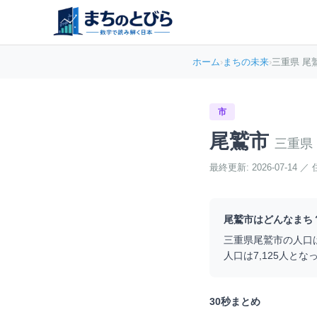
ホーム
›
まちの未来
›
三重県 尾
市
尾鷲市
三重県
最終更新:
2026-07-14
／
尾鷲市
はどんなまち
三重県
尾鷲市
の人口
人口は
7,125
人とな
30秒まとめ