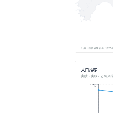
出典：総務省統計局「住民基
人口推移
実績（実線）と将来
1.7万