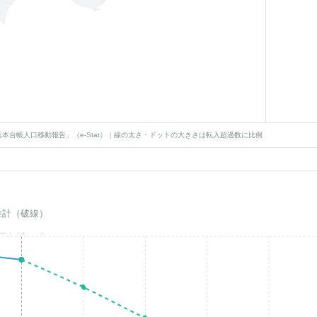
本台帳人口移動報告」（e-Stat）｜線の太さ・ドットの大きさは転入超過数に比例
推計（破線）
基準年(2023)