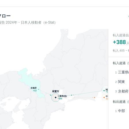
フロー
 2024年・日本人移動者（e-Stat）
転入超過合
+
388
転入
405
−
転入超過（
三重県(
1
関東
2
京都府
関東
京都府
+
12
3
尾鷲市
+
188
人
三重県(他)
中部
+
205
-17
人
転出超過（
中部
1