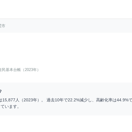
鷲市
住民基本台帳（2023年）
？
は
15,877
人（
2023
年）。 過去10年で
22.2
%
減少
し、高齢化率は
44.9
%で
っています。