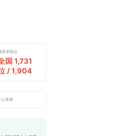
成長率順位
全国 1,731
位 / 1,904
タ公表後