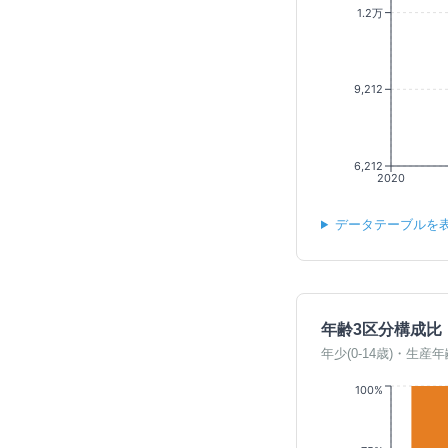
1.2万
9,212
6,212
2020
データテーブルを
年齢3区分構成比
年少(0-14歳)・生産年
100%