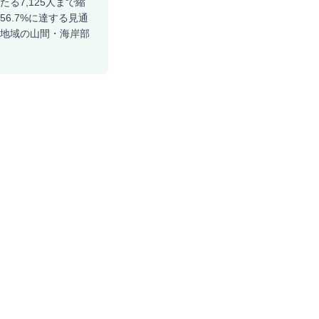
る7,125人まで縮
56.7%に達する見通
南地域の山間・海岸部