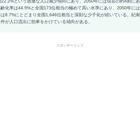
22.2%という急激な人口減少傾向にあり、2050年には現在の約4割にあた
化率は44.9%と全国173位相当の極めて高い水準にあり、2050年には
は8.7%にとどまり全国1,646位相当と深刻な少子化が続いている。紀
条件が人口流出に拍車をかけている傾向がある。
スポンサーリンク