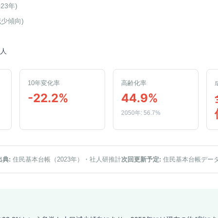
023年
)
減少傾向
)
5人
10年変化率
高齢化率
-22.2%
44.9%
2050年: 56.7%
出典:
住民基本台帳（2023年）
・社人研推計
次回更新予定:
住民基本台帳デー