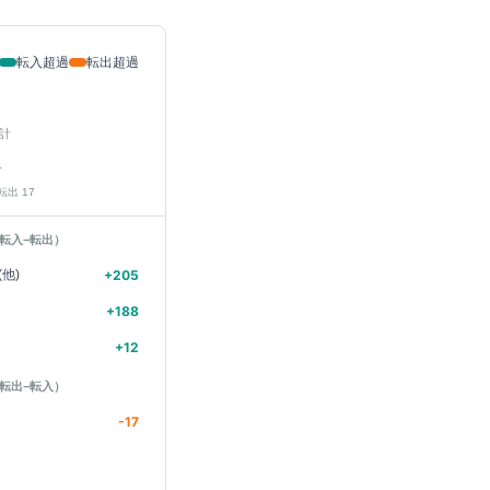
転入超過
転出超過
計
人
 転出
17
転入−転出）
他)
+
205
+
188
+
12
転出−転入）
-17