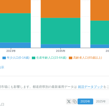
2023年
2035年
2
年少人口(0-14歳)
生産年齢人口(15-64歳)
高齢者人口(65歳以上)
表示
用市場にも影響します。都道府県別の最新雇用データは
就活データブック
を
2020
年
2025
年
人口