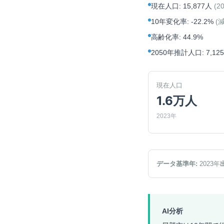
現在人口
:
15,877人
(
2
10年変化率
:
-22.2%
(
高齢化率
:
44.9%
2050年推計人口
:
7,12
現在人口
1.6万人
2023年
データ基準年:
2023
年
AI分析