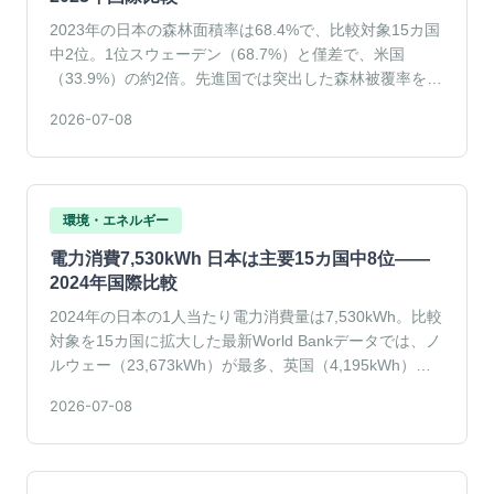
2023年の日本の森林面積率は68.4%で、比較対象15カ国
中2位。1位スウェーデン（68.7%）と僅差で、米国
（33.9%）の約2倍。先進国では突出した森林被覆率を維
持している。
2026-07-08
環境・エネルギー
電力消費7,530kWh 日本は主要15カ国中8位——
2024年国際比較
2024年の日本の1人当たり電力消費量は7,530kWh。比較
対象を15カ国に拡大した最新World Bankデータでは、ノ
ルウェー（23,673kWh）が最多、英国（4,195kWh）が
最少。日本は中位8位で、省エネ先進国と電力多消費国の
2026-07-08
中間に位置する。