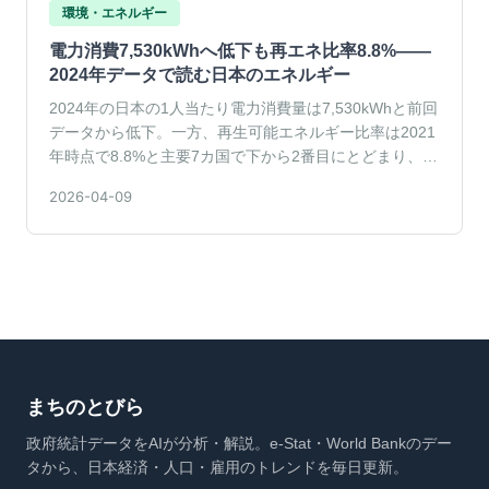
環境・エネルギー
電力消費7,530kWhへ低下も再エネ比率8.8%——
2024年データで読む日本のエネルギー
2024年の日本の1人当たり電力消費量は7,530kWhと前回
データから低下。一方、再生可能エネルギー比率は2021
年時点で8.8%と主要7カ国で下から2番目にとどまり、省
エネと再エネ普及の両輪が課題です。
2026-04-09
まちのとびら
政府統計データをAIが分析・解説。e-Stat・World Bankのデー
タから、日本経済・人口・雇用のトレンドを毎日更新。