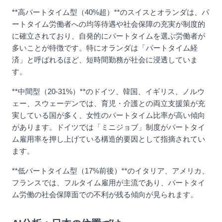
**高パートタイム型（40%超）**のスイスとオランダは、パ
ートタイム労働者への均等待遇や社会保障の充実が制度的
に確立されており、自発的にパートタイムを選ぶ労働者が
多いことが特徴です。特にオランダは「パートタイム経
済」と呼ばれるほど、短時間勤務が社会に浸透していま
す。
**中間型（20-31%）**のドイツ、韓国、イギリス、ノルウ
ェー、スウェーデンでは、育児・介護との両立支援策が充
実している国が多く、女性のパートタイム比率が高い傾向
があります。ドイツでは「ミニジョブ」制度がパートタイ
ム雇用率を押し上げている構造的要因として指摘されてい
ます。
**低パートタイム型（17%前後）**のイタリア、アメリカ、
フランスでは、フルタイム雇用が主流であり、パートタイ
ム労働の社会保障面での不利が残る傾向が見られます。