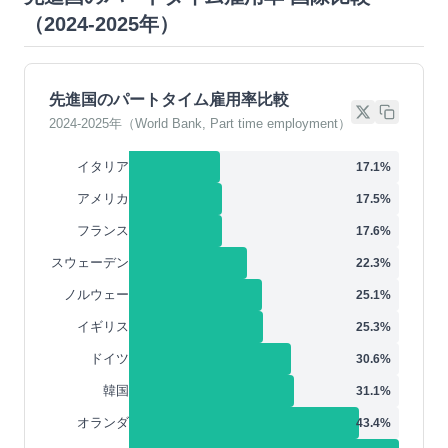
（2024-2025年）
先進国のパートタイム雇用率比較
2024-2025年（World Bank, Part time employment）
イタリア
17.1
%
アメリカ
17.5
%
フランス
17.6
%
スウェーデン
22.3
%
ノルウェー
25.1
%
イギリス
25.3
%
ドイツ
30.6
%
韓国
31.1
%
オランダ
43.4
%