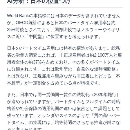
AI分析：日本の位置づけ
World Bankの本指標には日本のデータが含まれていません
が、OECD統計によると日本のパートタイム雇用率は約
25%前後とされており、国際比較ではノルウェーやイギリ
スに近い「中間型」に位置すると考えられます。
日本のパートタイム雇用には特有の構造があります。総務
省の労働力調査によれば、非正規雇用者は約2,100万人と雇
用者全体の約37%を占めており、その多くがパートタイム
に分類されます。これは欧州型の「自発的な短時間勤務」
とは異なり、正規雇用を望みながら非正規にとどまる「不
本意型」が一定割合を占めている点が特徴です。
また、日本では同一労働同一賃金の法制化（2020年施行）
が進められていますが、パートタイムとフルタイムの時給
格差や社会保障の適用範囲の違いは依然として課題として
残っています。オランダやスイスのような「質の高いパー
トタイム」の実現には、均等待遇のさらなる推進が鍵にな
ると考えられます。