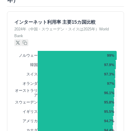
年）
インターネット利用率 主要15カ国比較
2024年（中国・スウェーデン・スイスは2025年）World
Bank
ノルウェー
99
%
韓国
97.9
%
スイス
97.3
%
オランダ
97
%
オーストラリ
96.1
%
ア
スウェーデン
95.8
%
イギリス
95.5
%
アメリカ
94.7
%
カナダ
94.4
%