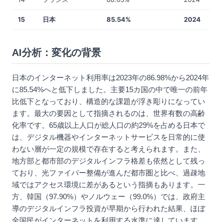
15
日本
85.54%
2024
AI分析：変化の背景
日本のインターネット利用率は2023年の86.98%から2024年
に85.54%へと低下しました。主要15カ国の中で唯一の前年
比低下となっており、構造的な課題が浮き彫りになってい
ます。最大の要因として指摘されるのは、世界有数の高齢
化率です。65歳以上人口が総人口の約29%を占める日本で
は、デジタル機器やインターネットサービスを日常的に使
わない層が一定の規模で存在すると考えられます。また、
地方部と都市部のデジタルインフラ格差も依然として残っ
ており、光ファイバー整備が進んだ都市圏と比べ、過疎地
域ではアクセス環境に差があるという指摘もあります。一
方、韓国（97.90%）やノルウェー（99.0%）では、政府主
導のデジタルインフラ投資が早期から行われた結果、ほぼ
全国民がインターネットを利用する水準に達しています。