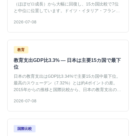
（ほぼゼロ成長）から大幅に回復し、15カ国比較で7位
と中位に位置しています。ドイツ・イタリア・フラン
ス・韓国を上回る一方、アメリカ・中国との差は依然大
2026-07-08
きい状況を、最新の国際比較データから読み解きます。
教育
教育支出GDP比3.3% — 日本は主要15カ国で最下
位
日本の教育支出はGDP比3.34%で主要15カ国中最下位。
最高のスウェーデン（7.32%）とは約4ポイントの差。
2015年からの推移と国際比較から、日本の教育支出の現
在地を読み解きます。
2026-07-08
国際比較