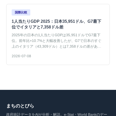
国際比較
1人当たりGDP 2025：日本35,951ドル、G7最下
位でイタリアと7,358ドル差
2025年の日本の1人当たりGDPは35,951ドルでG7最下
位。前年比+10.7%と大幅改善したが、G7で日本のすぐ
上のイタリア（43,309ドル）とは7,358ドルの差があ
る。韓国（36,227ドル）との差は276ドルに縮小。アメ
2026-07-08
リカ（90,027ドル）は9万ドル台を突破し、G7内の格差
が一段と鮮明になった。
まちのとびら
政府統計データをAIが分析・解説。e-Stat・World Bankのデー