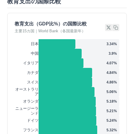
教育支出の国際比較
教育支出（GDP比%）の国際比較
主要15カ国｜World Bank（各国最新年）
日本
3.34
%
中国
3.9
%
イタリア
4.07
%
カナダ
4.84
%
スイス
4.86
%
オーストラリ
5.06
%
ア
オランダ
5.18
%
ニュージーラ
5.21
%
ンド
ドイツ
5.24
%
フランス
5.32
%