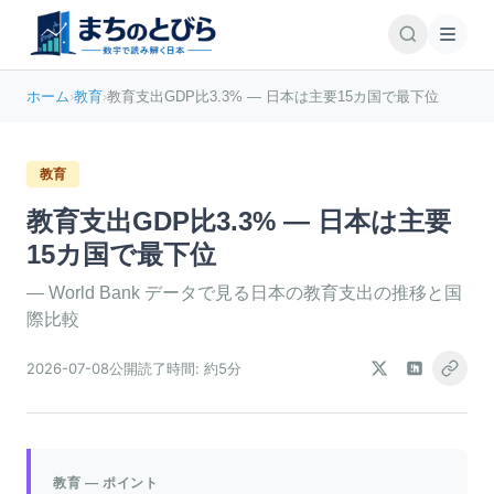
ホーム
›
教育
›
教育支出GDP比3.3% — 日本は主要15カ国で最下位
教育
教育支出GDP比3.3% — 日本は主要
15カ国で最下位
—
World Bank データで見る日本の教育支出の推移と国
際比較
2026-07-08
公開
読了時間:
約5分
教育
— ポイント