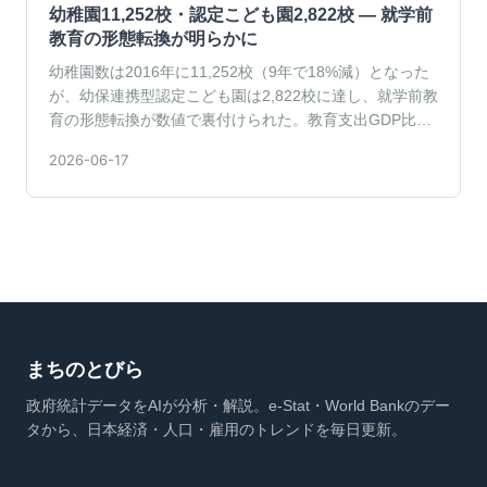
幼稚園11,252校・認定こども園2,822校 — 就学前
教育の形態転換が明らかに
幼稚園数は2016年に11,252校（9年で18%減）となった
が、幼保連携型認定こども園は2,822校に達し、就学前教
育の形態転換が数値で裏付けられた。教育支出GDP比は
G7最低の3.34%。
2026-06-17
まちのとびら
政府統計データをAIが分析・解説。e-Stat・World Bankのデー
タから、日本経済・人口・雇用のトレンドを毎日更新。