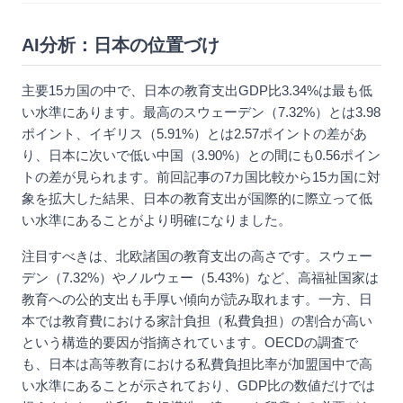
AI分析：日本の位置づけ
主要15カ国の中で、日本の教育支出GDP比3.34%は最も低
い水準にあります。最高のスウェーデン（7.32%）とは3.98
ポイント、イギリス（5.91%）とは2.57ポイントの差があ
り、日本に次いで低い中国（3.90%）との間にも0.56ポイン
トの差が見られます。前回記事の7カ国比較から15カ国に対
象を拡大した結果、日本の教育支出が国際的に際立って低
い水準にあることがより明確になりました。
注目すべきは、北欧諸国の教育支出の高さです。スウェー
デン（7.32%）やノルウェー（5.43%）など、高福祉国家は
教育への公的支出も手厚い傾向が読み取れます。一方、日
本では教育費における家計負担（私費負担）の割合が高い
という構造的要因が指摘されています。OECDの調査で
も、日本は高等教育における私費負担比率が加盟国中で高
い水準にあることが示されており、GDP比の数値だけでは