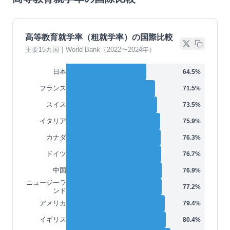
高等教育就学率（粗就学率）の国際比較
主要15カ国｜World Bank（2022〜2024年）
日本
64.5
%
フランス
71.5
%
スイス
73.5
%
イタリア
75.9
%
カナダ
76.3
%
ドイツ
76.7
%
中国
76.9
%
ニュージーラ
77.2
%
ンド
アメリカ
79.4
%
イギリス
80.4
%