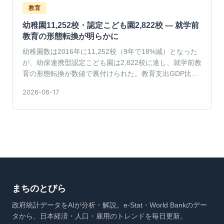
教育
幼稚園11,252校・認定こども園2,822校 — 就学前
教育の形態転換が明らかに
幼稚園数は2016年に11,252校（9年で18%減）となった
が、幼保連携型認定こども園は2,822校に達し、就学前教
育の形態転換が数値で裏付けられた。教育支出GDP比は
G7最低の3.34%。
2026-06-17
まちのとびら
政府統計データをAIが分析・解説。e-Stat・World Bankのデー
タから、日本経済・人口・雇用のトレンドを毎日更新。