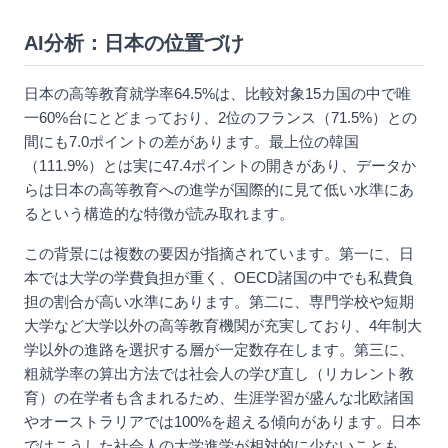
AI分析：日本の位置づけ
日本の高等教育就学率64.5%は、比較対象15カ国の中で唯
一60%台にとどまっており、2位のフランス（71.5%）との
間にも7.0ポイントの差があります。最上位の韓国
（111.9%）とは実に47.4ポイントの開きがあり、データか
らは日本の高等教育への進学が国際的に見て低い水準にあ
るという構造的な特徴が読み取れます。
この背景には複数の要因が指摘されています。第一に、日
本では大学の学費負担が重く、OECD諸国の中でも私費負
担の割合が高い水準にあります。第二に、専門学校や短期
大学など大学以外の高等教育機関が充実しており、4年制大
学以外の進路を選択する層が一定数存在します。第三に、
粗就学率の算出方法では社会人の学び直し（リカレント教
育）の在学者も含まれるため、生涯学習が盛んな北欧諸国
やオーストラリアでは100%を超える傾向があります。日本
ではこうした社会人の大学進学が相対的に少ないことも、