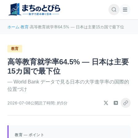
ホーム
›
教育
›
高等教育就学率64.5% — 日本は主要15カ国で最下位
教育
高等教育就学率64.5% — 日本は主要
15カ国で最下位
—
World Bank データで見る日本の大学進学率の国際的
位置づけ
2026-07-08
公開
読了時間:
約5分
教育
— ポイント