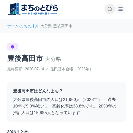
ホーム
›
まちの未来
›
大分県 豊後高田市
市
豊後高田市
大分県
最終更新:
2026-07-14
／
住民基本台帳（2023年）
豊後高田市
はどんなまち？
大分県
豊後高田市
の人口は
21,960
人（
2023
年）。 過去
10年で
9.9
%
減少
し、高齢化率は
38.8
%です。 2050年の
推計人口は
15,895
人となっています。
30秒まとめ