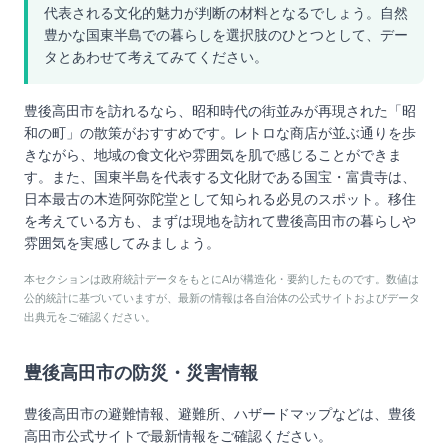
代表される文化的魅力が判断の材料となるでしょう。自然
豊かな国東半島での暮らしを選択肢のひとつとして、デー
タとあわせて考えてみてください。
豊後高田市を訪れるなら、昭和時代の街並みが再現された「昭
和の町」の散策がおすすめです。レトロな商店が並ぶ通りを歩
きながら、地域の食文化や雰囲気を肌で感じることができま
す。また、国東半島を代表する文化財である国宝・富貴寺は、
日本最古の木造阿弥陀堂として知られる必見のスポット。移住
を考えている方も、まずは現地を訪れて豊後高田市の暮らしや
雰囲気を実感してみましょう。
本セクションは政府統計データをもとにAIが構造化・要約したものです。数値は
公的統計に基づいていますが、最新の情報は各自治体の公式サイトおよびデータ
出典元をご確認ください。
豊後高田市
の防災・災害情報
豊後高田市
の避難情報、避難所、ハザードマップなどは、
豊後
高田市
公式サイトで最新情報をご確認ください。