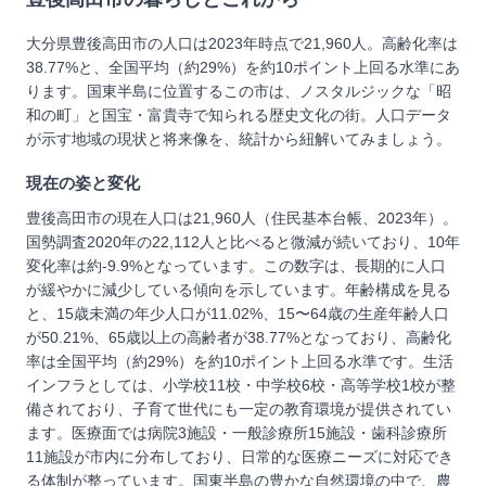
大分県豊後高田市の人口は2023年時点で21,960人。高齢化率は
38.77%と、全国平均（約29%）を約10ポイント上回る水準にあ
ります。国東半島に位置するこの市は、ノスタルジックな「昭
和の町」と国宝・富貴寺で知られる歴史文化の街。人口データ
が示す地域の現状と将来像を、統計から紐解いてみましょう。
現在の姿と変化
豊後高田市の現在人口は21,960人（住民基本台帳、2023年）。
国勢調査2020年の22,112人と比べると微減が続いており、10年
変化率は約-9.9%となっています。この数字は、長期的に人口
が緩やかに減少している傾向を示しています。年齢構成を見る
と、15歳未満の年少人口が11.02%、15〜64歳の生産年齢人口
が50.21%、65歳以上の高齢者が38.77%となっており、高齢化
率は全国平均（約29%）を約10ポイント上回る水準です。生活
インフラとしては、小学校11校・中学校6校・高等学校1校が整
備されており、子育て世代にも一定の教育環境が提供されてい
ます。医療面では病院3施設・一般診療所15施設・歯科診療所
11施設が市内に分布しており、日常的な医療ニーズに対応でき
る体制が整っています。国東半島の豊かな自然環境の中で、農