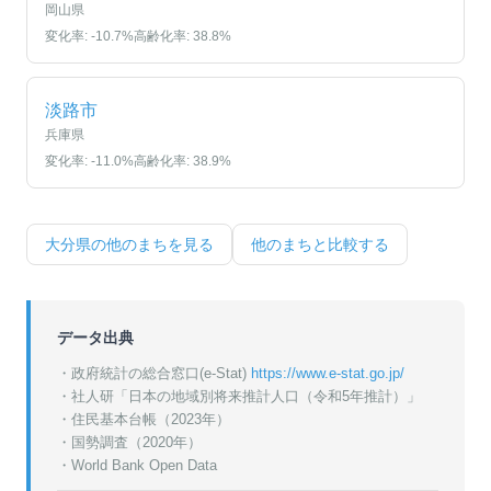
岡山県
変化率:
-10.7
%
高齢化率:
38.8
%
淡路市
兵庫県
変化率:
-11.0
%
高齢化率:
38.9
%
大分県
の他のまちを見る
他のまちと比較する
データ出典
・政府統計の総合窓口(e-Stat)
https://www.e-stat.go.jp/
・
社人研「日本の地域別将来推計人口（令和5年推計）」
・
住民基本台帳（2023年）
・
国勢調査（2020年）
・World Bank Open Data