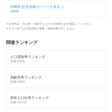
内閣府 防災情報のページを見る
内閣府
※災害時は、自治体・気象庁などの公式情報を必ず確認してください。
※まちの扉では災害情報の速報・避難判断は行いません。
関連ランキング
人口増加率ランキング
全国
839
位
高齢化率ランキング
全国
545
位
若年人口比率ランキング
全国
1012
位