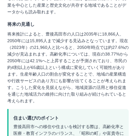
業を中心とした産業と歴史文化が共存する地域であることがデ
ータからも読み取れます。
将来の見通し
将来推計によると、豊後高田市の人口は2035年に18,866人、
2050年には15,895人まで減少する見込みとなっています。現在
（2023年）の21,960人と比べると、2050年時点では約27.6%の
減少が見込まれます。高齢化率については、現在の38.77%から
2050年には42.1%へと上昇することが予測されており、市民の
約4割以上が65歳以上という構成に変化していく可能性があり
ます。生産年齢人口の割合が変化することで、地域の産業構造
や行政サービスのあり方にも影響が出てくることが考えられま
す。こうした変化を見据えながら、地域資源の活用と移住促進
を通じた地域活力の維持に向けた取り組みが続けられていると
考えられます。
住まい選びのポイント
豊後高田市への移住や住まいを検討する際は、高齢化率と
医療・教育インフラのバランス、「昭和の町」や富貴寺に