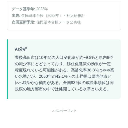
データ基準年:
2023
年
出典:
住民基本台帳（2023年）
・社人研推計
次回更新予定:
住民基本台帳データ公表後
AI分析
豊後高田市は10年間の人口変化率が約−9.9%と県内6位
の減少率にとどまっており、移住促進策の効果が一定
程度現れている可能性がある。高齢化率38.8%はやや高
い水準だが、2050年の42.1%への上昇幅は県内他市と
比べ緩やかな傾向がある。全国839位の成長率順位は同
規模の地方都市の中では健闘している水準といえる。
スポンサーリンク