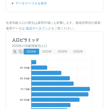
データテーブルを表示
生産年齢人口の変化は雇用市場にも影響します。都道府県別の最新
雇用データは
就活データブック
をご覧ください。
人口ピラミッド
2020年の年齢階級別人口
2020
年
2025
年
2035
年
2050
年
90-94歳
80-84歳
70-74歳
60-64歳