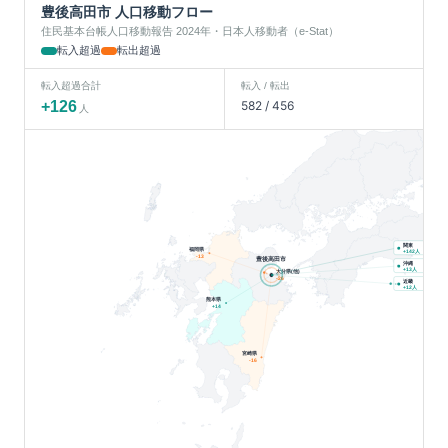
豊後高田市
人口移動フロー
住民基本台帳人口移動報告 2024年・日本人移動者（e-Stat）
転入超過
転出超過
転入超過合計
転入 / 転出
+
126
582
/
456
人
関東
福岡県
人
+
142
-13
豊後高田市
沖縄
人
+
13
大分県(他)
-26
近畿
人
+
12
熊本県
+
14
宮崎県
-16