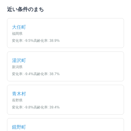
近い条件のまち
大任町
福岡県
変化率:
-9.5
%
高齢化率:
38.9
%
湯沢町
新潟県
変化率:
-9.4
%
高齢化率:
38.7
%
青木村
長野県
変化率:
-9.8
%
高齢化率:
39.4
%
鏡野町