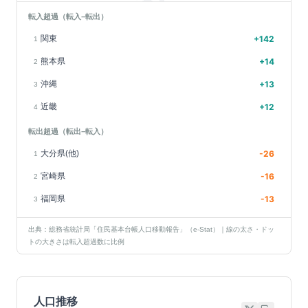
転入超過（転入−転出）
関東
+
142
1
熊本県
+
14
2
沖縄
+
13
3
近畿
+
12
4
転出超過（転出−転入）
大分県(他)
-26
1
宮崎県
-16
2
福岡県
-13
3
出典：総務省統計局「住民基本台帳人口移動報告」（e-Stat）｜線の太さ・ドッ
トの大きさは転入超過数に比例
人口推移