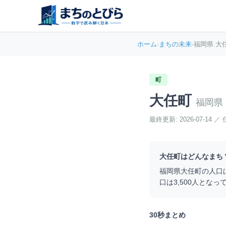
ホーム
›
まちの未来
›
福岡県 大
町
大任町
福岡県
最終更新:
2026-07-14
／
大任町
はどんなまち
福岡県
大任町
の人口
口は
3,500
人となっ
30秒まとめ