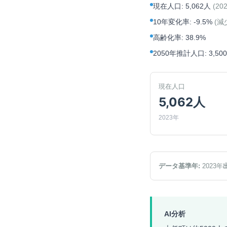
現在人口
:
5,062人
(
20
10年変化率
:
-9.5%
(
減
高齢化率
:
38.9%
2050年推計人口
:
3,50
現在人口
5,062人
2023年
データ基準年:
2023
年
AI分析