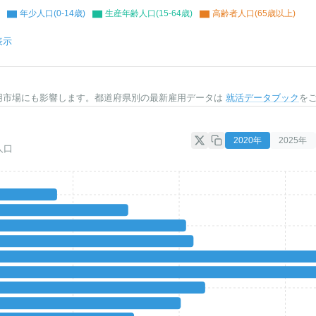
年少人口(0-14歳)
生産年齢人口(15-64歳)
高齢者人口(65歳以上)
表示
用市場にも影響します。都道府県別の最新雇用データは
就活データブック
を
2020
年
2025
年
人口