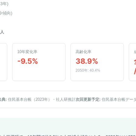
23年
)
少傾向
)
0人
10年変化率
高齢化率
-9.5%
38.9%
2050年: 40.4%
出典:
住民基本台帳（2023年）
・社人研推計
次回更新予定:
住民基本台帳デー