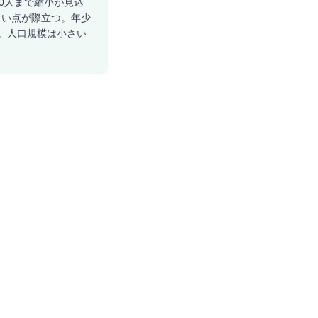
00人まで縮小が見込
小さい点が際立つ。年少
る。人口規模は小さい