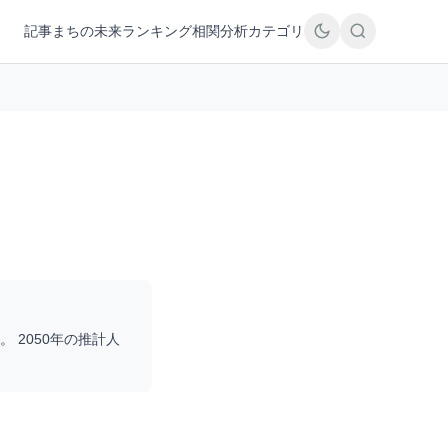
記事
まちの未来
ランキング
相関分析
カテゴリ
。 2050年の推計人