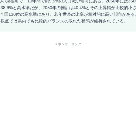
の小規模町で、10年間で約9.5%の人口減少傾向にある。2050年には35
38.9%と高水準だが、2050年の推計は40.4%とその上昇幅が比較的
%と全国130位の高水準にあり、若年世帯の比率が相対的に高い傾向があ
の観点では県内でも比較的バランスの取れた状態が維持されている。
スポンサーリンク