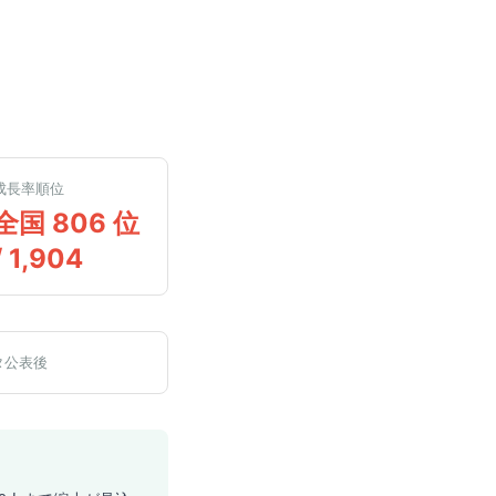
成長率順位
全国 806 位
/ 1,904
タ公表後