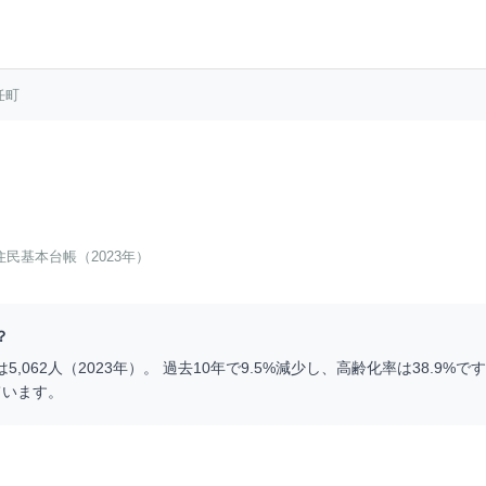
任町
住民基本台帳（2023年）
？
は
5,062
人（
2023
年）。 過去10年で
9.5
%
減少
し、高齢化率は
38.9
%です
ています。