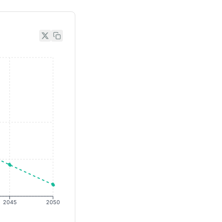
2045
2050