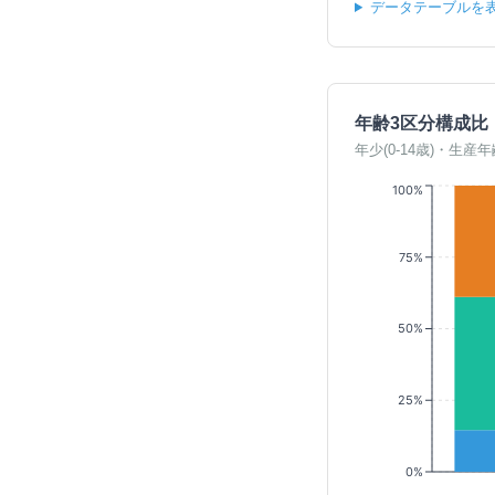
データテーブルを
年齢3区分構成比
年少(0-14歳)・生産年
100%
75%
50%
25%
0%