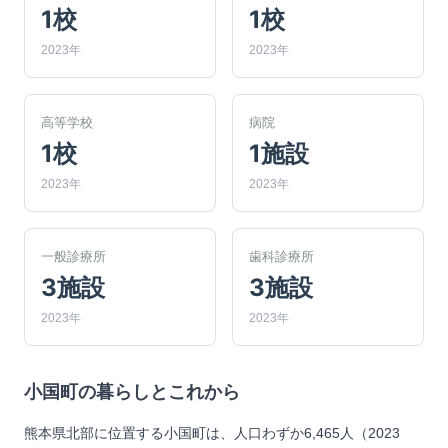
1校
1校
2023年
2023年
高等学校
病院
1校
1施設
2023年
2023年
一般診療所
歯科診療所
3施設
3施設
2023年
2023年
小国町
の暮らしとこれから
熊本県北部に位置する小国町は、人口わずか6,465人（2023