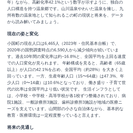
年）ながら、高齢化率42.1%という数字が示すように、独自の
人口構造を持つ温泉郷です。山川温泉やわいた温泉を擁し、九
州有数の温泉地として知られるこの町の現状と将来を、データ
から読み解いてみましょう。
現在の姿と変化
小国町の現在人口は6,465人（2023年・住民基本台帳）で、
2020年の国勢調査時点の6,590人から減少傾向が続いていま
す。過去10年間の変化率は約−16.8%と、全国平均を上回る速度
での人口変化が見られます。 年齢構成を見ると、高齢者（65歳
以上）が人口の42.1%を占め、全国平均（約28%）を大きく上
回っています。一方、生産年齢人口（15〜64歳）は47.3%、年
少人口（0〜14歳）は10.6%となっており、働き盛り・子育て世
代の比率は全国平均より低い状況です。 生活インフラとして
は、小学校・中学校・高等学校が各1校ずつ整備されており、病
院1施設、一般診療所3施設、歯科診療所3施設が地域の医療ニ
ーズを支えています。山間部の小さな自治体ながら、基本的な
教育・医療環境は一定程度整っていると言えます。
将来の見通し