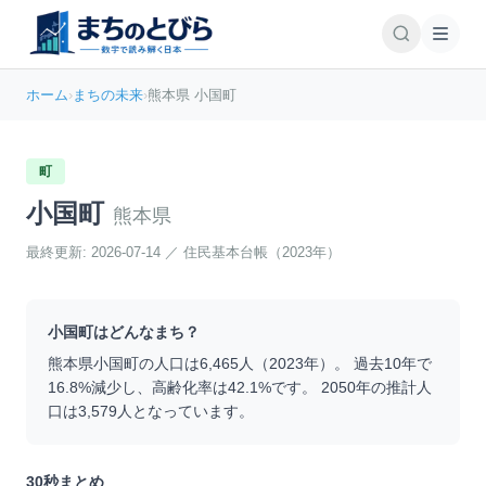
ホーム
›
まちの未来
›
熊本県 小国町
町
小国町
熊本県
最終更新:
2026-07-14
／
住民基本台帳（2023年）
小国町
はどんなまち？
熊本県
小国町
の人口は
6,465
人（
2023
年）。 過去10年で
16.8
%
減少
し、高齢化率は
42.1
%です。 2050年の推計人
口は
3,579
人となっています。
30秒まとめ