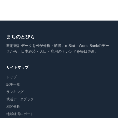
まちのとびら
政府統計データをAIが分析・解説。e-Stat・World Bankのデー
タから、日本経済・人口・雇用のトレンドを毎日更新。
サイトマップ
トップ
記事一覧
ランキング
就活データブック
相関分析
地域経済レポート