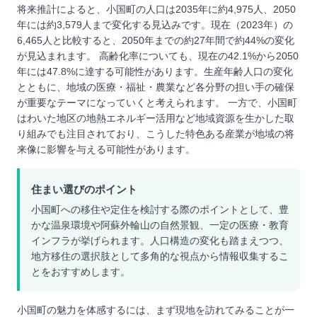
将来推計によると、小国町の人口は2035年に約4,975人、2050
年には約3,579人まで変化する見込みです。現在（2023年）の
6,465人と比較すると、2050年までの約27年間で約44%の変化
が見込まれます。 高齢化率についても、現在の42.1%から2050
年には47.8%に達する可能性があります。生産年齢人口の変化
とともに、地域の医療・福祉・農業など各分野の担い手の確保
が重要なテーマになっていくと考えられます。 一方で、小国町
はわいた地区の地熱エネルギー活用など地域資源を生かした取
り組みでも注目されており、こうした特色ある産業が地域の将
来像に影響を与える可能性があります。
住まい選びのポイント
小国町への移住や定住を検討する際のポイントとして、豊
かな温泉環境や阿蘇外輪山の自然景観、一定の医療・教育
インフラが挙げられます。人口構造の変化も踏まえつつ、
地方移住の選択肢として多角的な視点から情報収集するこ
とをおすすめします。
小国町の魅力を体感するには、まず現地を訪れてみることが一