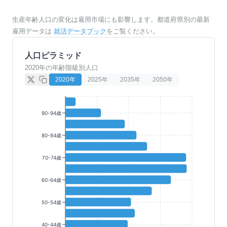
生産年齢人口の変化は雇用市場にも影響します。都道府県別の最新
雇用データは
就活データブック
をご覧ください。
人口ピラミッド
2020年の年齢階級別人口
2020
年
2025
年
2035
年
2050
年
90-94歳
80-84歳
70-74歳
60-64歳
50-54歳
40-44歳