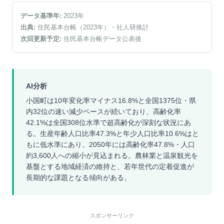
データ基準年:
2023
年
出典:
住民基本台帳（2023年）
・社人研推計
次回更新予定:
住民基本台帳データ公表後
AI分析
小国町は10年変化率マイナス16.8%と全国1375位・県
内32位の速い減少ペースが続いており、高齢化率
42.1%は全国308位水準で超高齢化が深刻な状況にあ
る。生産年齢人口比率47.3%と年少人口比率10.6%はと
もに低水準にあり、2050年には高齢化率47.8%・人口
約3,600人への縮小が見込まれる。農林業と温泉観光を
基盤とする地域経済の維持と、若年世代の定着促進が
長期的な課題となる傾向がある。
スポンサーリンク