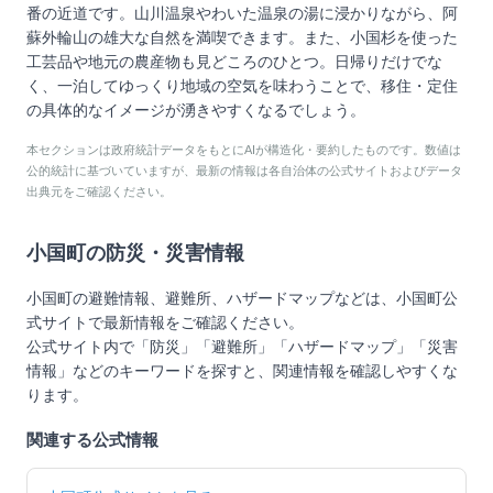
番の近道です。山川温泉やわいた温泉の湯に浸かりながら、阿
蘇外輪山の雄大な自然を満喫できます。また、小国杉を使った
工芸品や地元の農産物も見どころのひとつ。日帰りだけでな
く、一泊してゆっくり地域の空気を味わうことで、移住・定住
の具体的なイメージが湧きやすくなるでしょう。
本セクションは政府統計データをもとにAIが構造化・要約したものです。数値は
公的統計に基づいていますが、最新の情報は各自治体の公式サイトおよびデータ
出典元をご確認ください。
小国町
の防災・災害情報
小国町
の避難情報、避難所、ハザードマップなどは、
小国町
公
式サイトで最新情報をご確認ください。
公式サイト内で「防災」「避難所」「ハザードマップ」「災害
情報」などのキーワードを探すと、関連情報を確認しやすくな
ります。
関連する公式情報