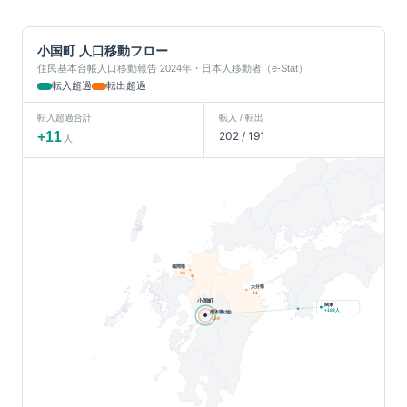
小国町
人口移動フロー
住民基本台帳人口移動報告 2024年・日本人移動者（e-Stat）
転入超過
転出超過
転入超過合計
転入 / 転出
+
11
202
/
191
人
福岡県
-43
大分県
-11
小国町
関東
人
+
189
熊本県(他)
-124