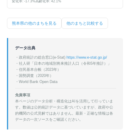
変化率:
-17.3
%
高齢化率:
42.1
%
熊本県
の他のまちを見る
他のまちと比較する
データ出典
・政府統計の総合窓口(e-Stat)
https://www.e-stat.go.jp/
・
社人研「日本の地域別将来推計人口（令和5年推計）」
・
住民基本台帳（2023年）
・
国勢調査（2020年）
・World Bank Open Data
免責事項
本ページのデータ分析・構造化はAIを活用して行っていま
す。数値は公的統計データに基づいていますが、政府や公
的機関の公式見解ではありません。最新・正確な情報は各
データの一次ソースをご確認ください。