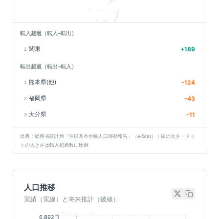
転入超過（転入−転出）
関東
+
189
1
転出超過（転出−転入）
熊本県(他)
-124
1
福岡県
-43
2
大分県
-11
3
出典：総務省統計局「住民基本台帳人口移動報告」（e-Stat）｜線の太さ・ドッ
トの大きさは転入超過数に比例
人口推移
実績（実線）と将来推計（破線）
基準年(2023)
6,892