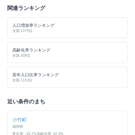
関連ランキング
人口増加率ランキング
全国
1375
位
高齢化率ランキング
全国
308
位
若年人口比率ランキング
全国
1153
位
近い条件のまち
小竹町
福岡県
変化率:
-16.7
%
高齢化率:
42.3
%