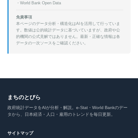
・World Bank Open Data
免責事項
本ページのデータ分析・構造化はAIを活用して行っていま
す。数値は公的統計データに基づいていますが、政府や公
的機関の公式見解ではありません。最新・正確な情報は各
データの一次ソースをご確認ください。
まちのとびら
政府統計データをAIが分析・解説。e-Stat・World Bankのデー
タから、日本経済・人口・雇用のトレンドを毎日更新。
サイトマップ