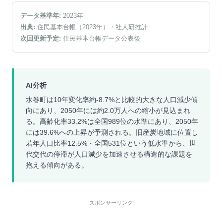
データ基準年:
2023
年
出典:
住民基本台帳（2023年）
・社人研推計
次回更新予定:
住民基本台帳データ公表後
AI分析
水巻町は10年変化率約-8.7%と比較的大きな人口減少傾
向にあり、2050年には約2.0万人への縮小が見込まれ
る。高齢化率33.2%は全国989位の水準にあり、2050年
には39.6%への上昇が予測される。旧産炭地域に位置し
若年人口比率12.5%・全国531位という低水準から、世
代交代の停滞が人口減少を加速させる構造的な課題を
抱える傾向がある。
スポンサーリンク