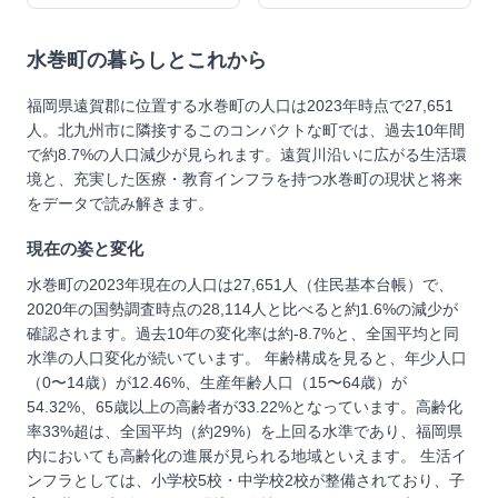
水巻町
の暮らしとこれから
福岡県遠賀郡に位置する水巻町の人口は2023年時点で27,651
人。北九州市に隣接するこのコンパクトな町では、過去10年間
で約8.7%の人口減少が見られます。遠賀川沿いに広がる生活環
境と、充実した医療・教育インフラを持つ水巻町の現状と将来
をデータで読み解きます。
現在の姿と変化
水巻町の2023年現在の人口は27,651人（住民基本台帳）で、
2020年の国勢調査時点の28,114人と比べると約1.6%の減少が
確認されます。過去10年の変化率は約-8.7%と、全国平均と同
水準の人口変化が続いています。 年齢構成を見ると、年少人口
（0〜14歳）が12.46%、生産年齢人口（15〜64歳）が
54.32%、65歳以上の高齢者が33.22%となっています。高齢化
率33%超は、全国平均（約29%）を上回る水準であり、福岡県
内においても高齢化の進展が見られる地域といえます。 生活イ
ンフラとしては、小学校5校・中学校2校が整備されており、子