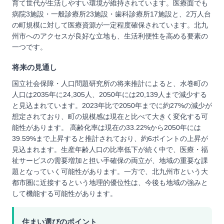
育て世代が生活しやすい環境が維持されています。医療面でも
病院3施設・一般診療所23施設・歯科診療所17施設と、2万人台
の町規模に対して医療資源が一定程度確保されています。北九
州市へのアクセスが良好な立地も、生活利便性を高める要素の
一つです。
将来の見通し
国立社会保障・人口問題研究所の将来推計によると、水巻町の
人口は2035年に24,305人、2050年には20,139人まで減少する
と見込まれています。2023年比で2050年までに約27%の減少が
想定されており、町の規模感は現在と比べて大きく変化する可
能性があります。 高齢化率は現在の33.22%から2050年には
39.59%まで上昇すると推計されており、約6ポイントの上昇が
見込まれます。生産年齢人口の比率低下が続く中で、医療・福
祉サービスの需要増加と担い手確保の両立が、地域の重要な課
題となっていく可能性があります。一方で、北九州市という大
都市圏に近接するという地理的優位性は、今後も地域の強みと
して機能する可能性があります。
住まい選びのポイント