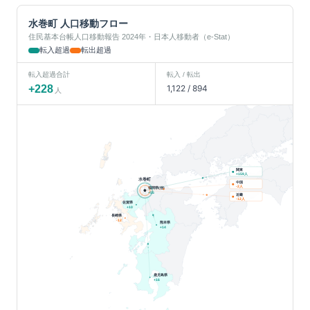
水巻町
人口移動フロー
住民基本台帳人口移動報告 2024年・日本人移動者（e-Stat）
転入超過
転出超過
転入超過合計
転入 / 転出
+
228
1,122
/
894
人
関東
人
+
159
水巻町
中国
人
-2
福岡県(他)
+
55
近畿
人
-12
佐賀県
+
10
長崎県
-12
熊本県
+
14
鹿児島県
+
16