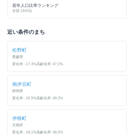
若年人口比率ランキング
全国
1443
位
近い条件のまち
松野町
愛媛県
変化率:
-17.4
%
高齢化率:
47.2
%
南伊豆町
静岡県
変化率:
-16.5
%
高齢化率:
49.2
%
伊根町
京都府
変化率:
-18.1
%
高齢化率:
48.5
%