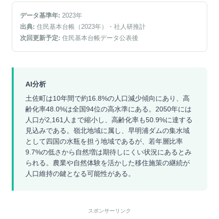
データ基準年:
2023
年
出典:
住民基本台帳（2023年）
・社人研推計
次回更新予定:
住民基本台帳データ公表後
AI分析
土佐町は10年間で約16.8%の人口減少傾向にあり、高
齢化率48.0%は全国94位の高水準にある。2050年には
人口が2,161人まで縮小し、高齢化率も50.9%に達する
見込みである。嶺北地域に属し、早明浦ダムの集水域
として四国の水瓶を担う地域であるが、若年層比率
9.7%の低さから自然増は期待しにくい状況にあるとみ
られる。農業や自然体験を活かした移住施策の継続が
人口維持の鍵となる可能性がある。
スポンサーリンク