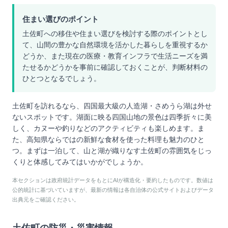
住まい選びのポイント
土佐町への移住や住まい選びを検討する際のポイントとし
て、山間の豊かな自然環境を活かした暮らしを重視するか
どうか、また現在の医療・教育インフラで生活ニーズを満
たせるかどうかを事前に確認しておくことが、判断材料の
ひとつとなるでしょう。
土佐町を訪れるなら、四国最大級の人造湖・さめうら湖は外せ
ないスポットです。湖面に映る四国山地の景色は四季折々に美
しく、カヌーや釣りなどのアクティビティも楽しめます。ま
た、高知県ならではの新鮮な食材を使った料理も魅力のひと
つ。まずは一泊して、山と湖が織りなす土佐町の雰囲気をじっ
くりと体感してみてはいかがでしょうか。
本セクションは政府統計データをもとにAIが構造化・要約したものです。数値は
公的統計に基づいていますが、最新の情報は各自治体の公式サイトおよびデータ
出典元をご確認ください。