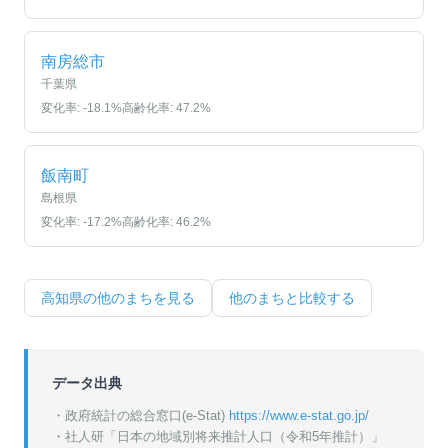
南房総市
千葉県
変化率:
-18.1
%
高齢化率:
47.2
%
飯南町
島根県
変化率:
-17.2
%
高齢化率:
46.2
%
高知県
の他のまちを見る
他のまちと比較する
データ出典
・政府統計の総合窓口(e-Stat)
https://www.e-stat.go.jp/
・
社人研「日本の地域別将来推計人口（令和5年推計）」