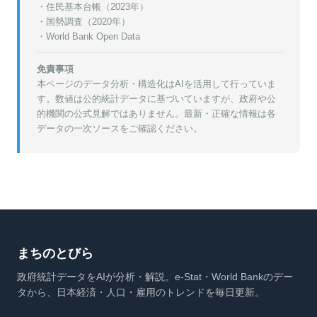
・
住民基本台帳（2023年）
・
国勢調査（2020年）
・World Bank Open Data
免責事項
本ページのデータ分析・構造化はAIを活用して行っていま
す。数値は公的統計データに基づいていますが、政府や公
的機関の公式見解ではありません。最新・正確な情報は各
データの一次ソースをご確認ください。
まちのとびら
政府統計データをAIが分析・解説。e-Stat・World Bankのデー
タから、日本経済・人口・雇用のトレンドを毎日更新。