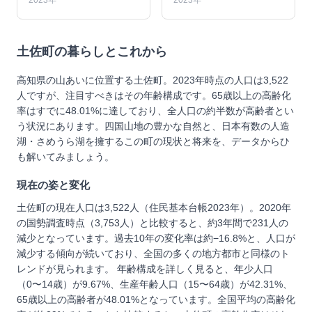
2023年
2023年
土佐町
の暮らしとこれから
高知県の山あいに位置する土佐町。2023年時点の人口は3,522
人ですが、注目すべきはその年齢構成です。65歳以上の高齢化
率はすでに48.01%に達しており、全人口の約半数が高齢者とい
う状況にあります。四国山地の豊かな自然と、日本有数の人造
湖・さめうら湖を擁するこの町の現状と将来を、データからひ
も解いてみましょう。
現在の姿と変化
土佐町の現在人口は3,522人（住民基本台帳2023年）。2020年
の国勢調査時点（3,753人）と比較すると、約3年間で231人の
減少となっています。過去10年の変化率は約−16.8%と、人口が
減少する傾向が続いており、全国の多くの地方都市と同様のト
レンドが見られます。 年齢構成を詳しく見ると、年少人口
（0〜14歳）が9.67%、生産年齢人口（15〜64歳）が42.31%、
65歳以上の高齢者が48.01%となっています。全国平均の高齢化