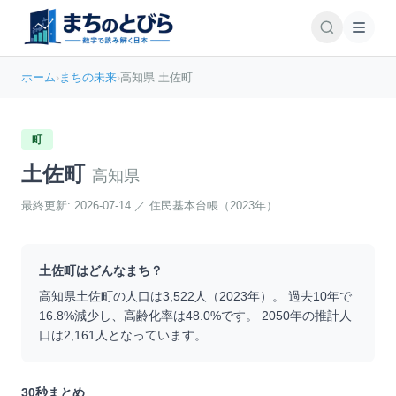
ホーム
›
まちの未来
›
高知県 土佐町
町
土佐町
高知県
最終更新:
2026-07-14
／
住民基本台帳（2023年）
土佐町
はどんなまち？
高知県
土佐町
の人口は
3,522
人（
2023
年）。 過去10年で
16.8
%
減少
し、高齢化率は
48.0
%です。 2050年の推計人
口は
2,161
人となっています。
30秒まとめ