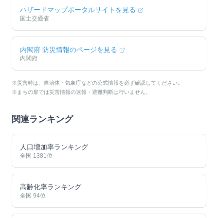
ハザードマップポータルサイトを見る
国土交通省
内閣府 防災情報のページを見る
内閣府
※災害時は、自治体・気象庁などの公式情報を必ず確認してください。
※まちの扉では災害情報の速報・避難判断は行いません。
関連ランキング
人口増加率ランキング
全国
1381
位
高齢化率ランキング
全国
94
位