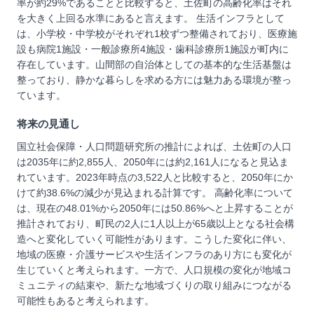
率が約29%であることと比較すると、土佐町の高齢化率はそれ
を大きく上回る水準にあると言えます。 生活インフラとして
は、小学校・中学校がそれぞれ1校ずつ整備されており、医療施
設も病院1施設・一般診療所4施設・歯科診療所1施設が町内に
存在しています。山間部の自治体としての基本的な生活基盤は
整っており、静かな暮らしを求める方には魅力ある環境が整っ
ています。
将来の見通し
国立社会保障・人口問題研究所の推計によれば、土佐町の人口
は2035年に約2,855人、2050年には約2,161人になると見込ま
れています。2023年時点の3,522人と比較すると、2050年にか
けて約38.6%の減少が見込まれる計算です。 高齢化率について
は、現在の48.01%から2050年には50.86%へと上昇することが
推計されており、町民の2人に1人以上が65歳以上となる社会構
造へと変化していく可能性があります。こうした変化に伴い、
地域の医療・介護サービスや生活インフラのあり方にも変化が
生じていくと考えられます。一方で、人口規模の変化が地域コ
ミュニティの結束や、新たな地域づくりの取り組みにつながる
可能性もあると考えられます。