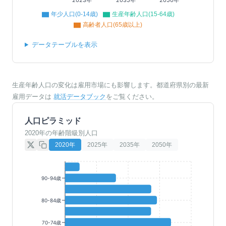
年少人口(0-14歳)
生産年齢人口(15-64歳)
高齢者人口(65歳以上)
データテーブルを表示
生産年齢人口の変化は雇用市場にも影響します。都道府県別の最新
雇用データは
就活データブック
をご覧ください。
人口ピラミッド
2020年の年齢階級別人口
2020
年
2025
年
2035
年
2050
年
90-94歳
80-84歳
70-74歳