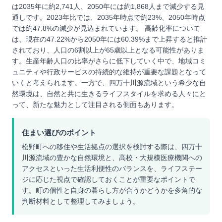
は2035年に約2,741人、2050年には約1,868人まで減少する見
通しです。2023年比では、2035年時点で約23%、2050年時点
では約47.8%の減少が見込まれています。 高齢化率について
は、現在の47.22%から2050年には60.39%まで上昇すると推計
されており、人口の6割以上が65歳以上となる可能性がありま
す。生産年齢人口の比率がさらに低下していく中で、地域コミ
ュニティや行政サービスの持続的な維持が重要な課題となって
いくと考えられます。一方で、四万十川源流域という希少な自
然環境は、自然と共に生きるライフスタイルを求める人々にと
って、新たな魅力として注目される側面もあります。
住まい選びのポイント
松野町への移住や生活拠点の選択を検討する際は、四万十
川源流域の豊かな自然環境と、高校・大規模医療機関への
アクセスといった生活利便性のバランスを、ライフステー
ジに応じた視点で確認しておくことが重要なポイントで
す。町の個性と自身の暮らし方が合うかどうかを多角的な
判断材料として整理してみましょう。