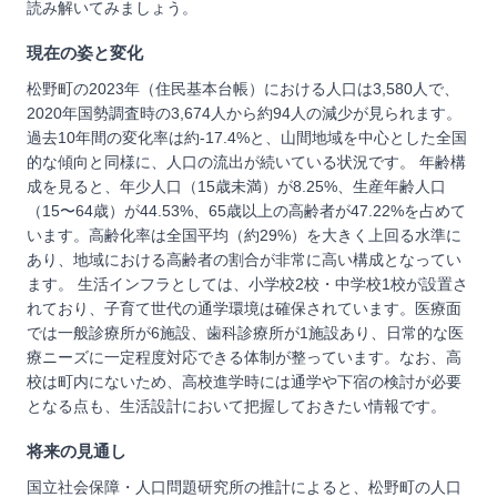
読み解いてみましょう。
現在の姿と変化
松野町の2023年（住民基本台帳）における人口は3,580人で、
2020年国勢調査時の3,674人から約94人の減少が見られます。
過去10年間の変化率は約-17.4%と、山間地域を中心とした全国
的な傾向と同様に、人口の流出が続いている状況です。 年齢構
成を見ると、年少人口（15歳未満）が8.25%、生産年齢人口
（15〜64歳）が44.53%、65歳以上の高齢者が47.22%を占めて
います。高齢化率は全国平均（約29%）を大きく上回る水準に
あり、地域における高齢者の割合が非常に高い構成となってい
ます。 生活インフラとしては、小学校2校・中学校1校が設置さ
れており、子育て世代の通学環境は確保されています。医療面
では一般診療所が6施設、歯科診療所が1施設あり、日常的な医
療ニーズに一定程度対応できる体制が整っています。なお、高
校は町内にないため、高校進学時には通学や下宿の検討が必要
となる点も、生活設計において把握しておきたい情報です。
将来の見通し
国立社会保障・人口問題研究所の推計によると、松野町の人口