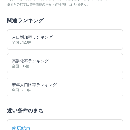
※まちの扉では災害情報の速報・避難判断は行いません。
関連ランキング
人口増加率ランキング
全国
1420
位
高齢化率ランキング
全国
106
位
若年人口比率ランキング
全国
1710
位
近い条件のまち
南房総市