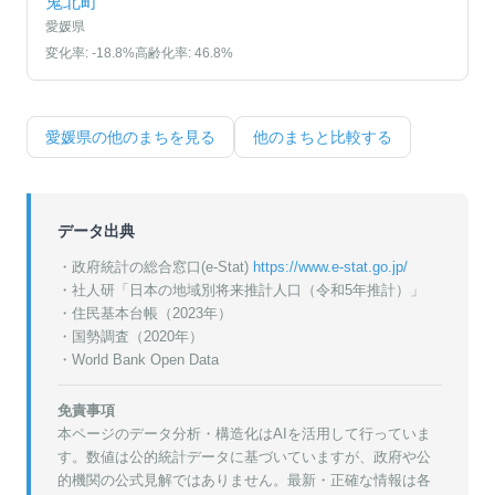
鬼北町
愛媛県
変化率:
-18.8
%
高齢化率:
46.8
%
愛媛県
の他のまちを見る
他のまちと比較する
データ出典
・政府統計の総合窓口(e-Stat)
https://www.e-stat.go.jp/
・
社人研「日本の地域別将来推計人口（令和5年推計）」
・
住民基本台帳（2023年）
・
国勢調査（2020年）
・World Bank Open Data
免責事項
本ページのデータ分析・構造化はAIを活用して行っていま
す。数値は公的統計データに基づいていますが、政府や公
的機関の公式見解ではありません。最新・正確な情報は各