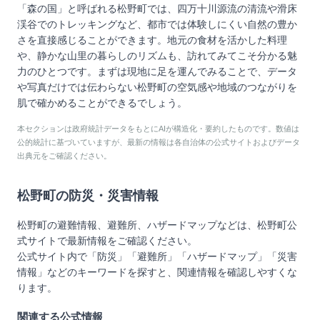
「森の国」と呼ばれる松野町では、四万十川源流の清流や滑床
渓谷でのトレッキングなど、都市では体験しにくい自然の豊か
さを直接感じることができます。地元の食材を活かした料理
や、静かな山里の暮らしのリズムも、訪れてみてこそ分かる魅
力のひとつです。まずは現地に足を運んでみることで、データ
や写真だけでは伝わらない松野町の空気感や地域のつながりを
肌で確かめることができるでしょう。
本セクションは政府統計データをもとにAIが構造化・要約したものです。数値は
公的統計に基づいていますが、最新の情報は各自治体の公式サイトおよびデータ
出典元をご確認ください。
松野町
の防災・災害情報
松野町
の避難情報、避難所、ハザードマップなどは、
松野町
公
式サイトで最新情報をご確認ください。
公式サイト内で「防災」「避難所」「ハザードマップ」「災害
情報」などのキーワードを探すと、関連情報を確認しやすくな
ります。
関連する公式情報