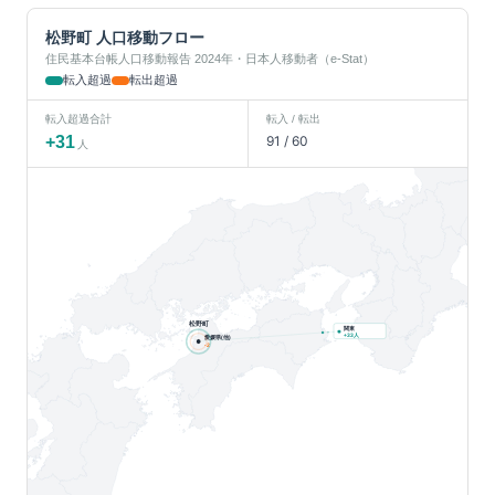
松野町
人口移動フロー
住民基本台帳人口移動報告 2024年・日本人移動者（e-Stat）
転入超過
転出超過
転入超過合計
転入 / 転出
+
31
91
/
60
人
松野町
関東
人
+
33
愛媛県(他)
-2