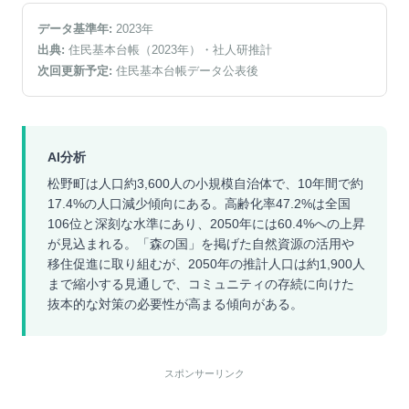
データ基準年:
2023
年
出典:
住民基本台帳（2023年）
・社人研推計
次回更新予定:
住民基本台帳データ公表後
AI分析
松野町は人口約3,600人の小規模自治体で、10年間で約
17.4%の人口減少傾向にある。高齢化率47.2%は全国
106位と深刻な水準にあり、2050年には60.4%への上昇
が見込まれる。「森の国」を掲げた自然資源の活用や
移住促進に取り組むが、2050年の推計人口は約1,900人
まで縮小する見通しで、コミュニティの存続に向けた
抜本的な対策の必要性が高まる傾向がある。
スポンサーリンク