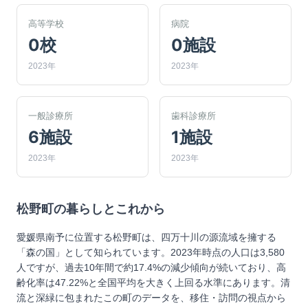
高等学校
病院
0校
0施設
2023年
2023年
一般診療所
歯科診療所
6施設
1施設
2023年
2023年
松野町
の暮らしとこれから
愛媛県南予に位置する松野町は、四万十川の源流域を擁する
「森の国」として知られています。2023年時点の人口は3,580
人ですが、過去10年間で約17.4%の減少傾向が続いており、高
齢化率は47.22%と全国平均を大きく上回る水準にあります。清
流と深緑に包まれたこの町のデータを、移住・訪問の視点から