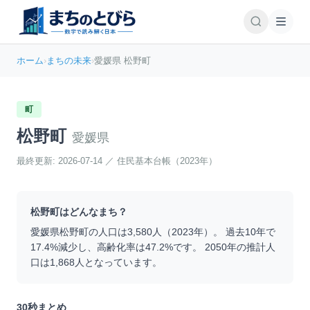
ホーム
›
まちの未来
›
愛媛県 松野町
町
松野町
愛媛県
最終更新:
2026-07-14
／
住民基本台帳（2023年）
松野町
はどんなまち？
愛媛県
松野町
の人口は
3,580
人（
2023
年）。 過去10年で
17.4
%
減少
し、高齢化率は
47.2
%です。 2050年の推計人
口は
1,868
人となっています。
30秒まとめ