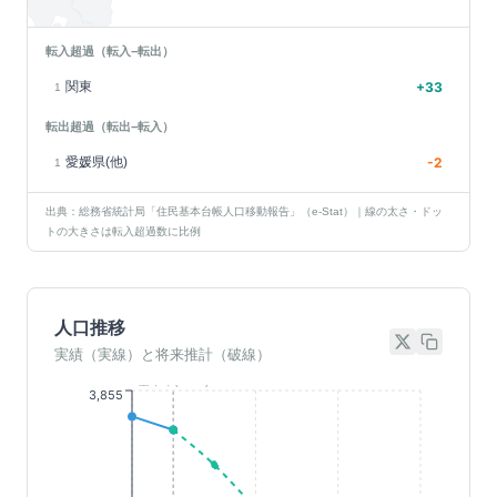
転入超過（転入−転出）
関東
+
33
1
転出超過（転出−転入）
愛媛県(他)
-2
1
出典：総務省統計局「住民基本台帳人口移動報告」（e-Stat）｜線の太さ・ドッ
トの大きさは転入超過数に比例
人口推移
実績（実線）と将来推計（破線）
基準年(2023)
3,855