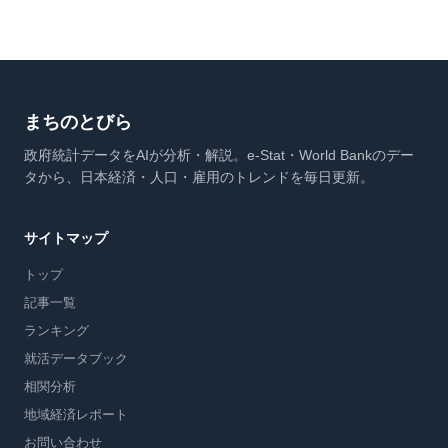
まちのとびら
政府統計データをAIが分析・解説。e-Stat・World Bankのデー
タから、日本経済・人口・雇用のトレンドを毎日更新。
サイトマップ
トップ
記事一覧
ランキング
就活データブック
相関分析
地域経済レポート
お問い合わせ