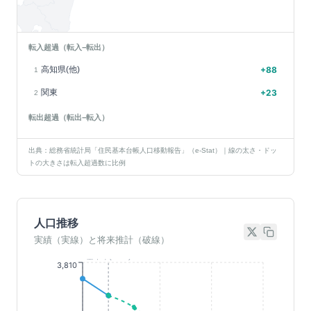
転入超過（転入−転出）
高知県(他)
+
88
1
関東
+
23
2
転出超過（転出−転入）
出典：総務省統計局「住民基本台帳人口移動報告」（e-Stat）｜線の太さ・ドッ
トの大きさは転入超過数に比例
人口推移
実績（実線）と将来推計（破線）
基準年(2023)
3,810