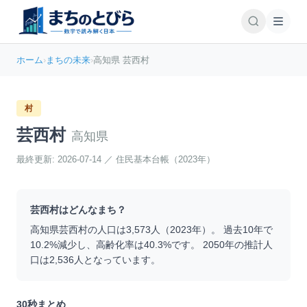
ホーム
›
まちの未来
›
高知県 芸西村
村
芸西村
高知県
最終更新:
2026-07-14
／
住民基本台帳（2023年）
芸西村
はどんなまち？
高知県
芸西村
の人口は
3,573
人（
2023
年）。 過去10年で
10.2
%
減少
し、高齢化率は
40.3
%です。 2050年の推計人
口は
2,536
人となっています。
30秒まとめ