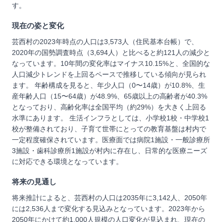
す。
現在の姿と変化
芸西村の2023年時点の人口は3,573人（住民基本台帳）で、
2020年の国勢調査時点（3,694人）と比べると約121人の減少と
なっています。10年間の変化率はマイナス10.15%と、全国的な
人口減少トレンドを上回るペースで推移している傾向が見られ
ます。 年齢構成を見ると、年少人口（0〜14歳）が10.8%、生
産年齢人口（15〜64歳）が48.9%、65歳以上の高齢者が40.3%
となっており、高齢化率は全国平均（約29%）を大きく上回る
水準にあります。 生活インフラとしては、小学校1校・中学校1
校が整備されており、子育て世帯にとっての教育基盤は村内で
一定程度確保されています。医療面では病院1施設・一般診療所
3施設・歯科診療所1施設が村内に存在し、日常的な医療ニーズ
に対応できる環境となっています。
将来の見通し
将来推計によると、芸西村の人口は2035年に3,142人、2050年
には2,536人まで変化する見込みとなっています。2023年から
2050年にかけて約1,000人規模の人口変化が見込まれ、現在の