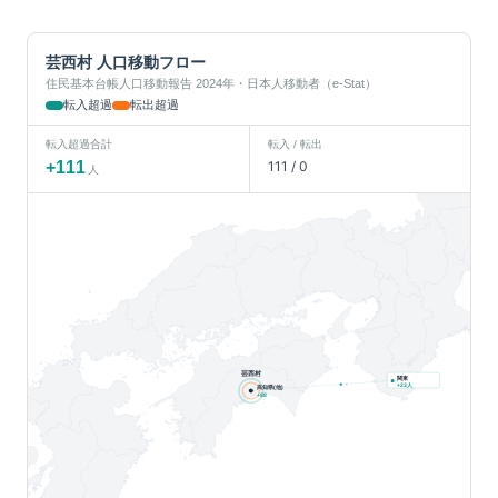
芸西村
人口移動フロー
住民基本台帳人口移動報告 2024年・日本人移動者（e-Stat）
転入超過
転出超過
転入超過合計
転入 / 転出
+
111
111
/
0
人
芸西村
関東
人
+
23
高知県(他)
+
88