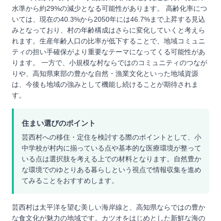
水準から約29%の減少となる可能性があります。 高齢化率につ
いては、現在の40.3%から2050年には46.7%まで上昇する見込
みとなっており、村の年齢構成はさらに変化していくと考えら
れます。生産年齢人口の比率が低下することで、地域コミュニ
ティの担い手確保がより重要なテーマになってくる可能性があ
ります。 一方で、小規模な村ならではのコミュニティのつなが
りや、高知県東部の豊かな自然・漁業文化といった地域資源
は、今後も地域の強みとして機能し続けることが期待されま
す。
住まい選びのポイント
芸西村への移住・定住を検討する際のポイントとして、小
中学校が村内に揃っている点や基本的な医療環境が整って
いる点は選択肢を考える上での材料となります。自然豊か
な環境でのゆとりある暮らしという視点で情報収集を進め
てみることをおすすめします。
芸西村は太平洋を望む美しい海岸線と、高知県ならではの豊か
な食文化が魅力の地域です。カツオをはじめとした新鮮な海の