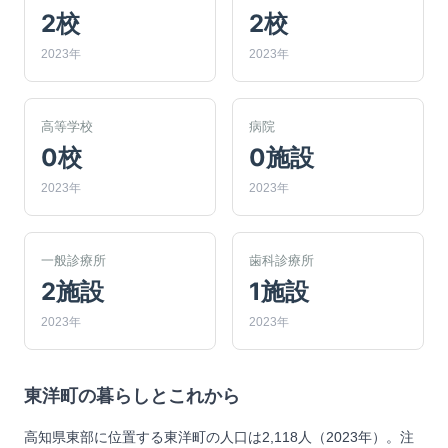
2校
2校
2023年
2023年
高等学校
病院
0校
0施設
2023年
2023年
一般診療所
歯科診療所
2施設
1施設
2023年
2023年
東洋町
の暮らしとこれから
高知県東部に位置する東洋町の人口は2,118人（2023年）。注