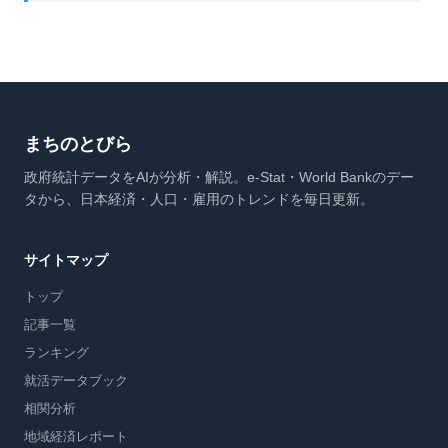
まちのとびら
政府統計データをAIが分析・解説。e-Stat・World Bankのデー
タから、日本経済・人口・雇用のトレンドを毎日更新。
サイトマップ
トップ
記事一覧
ランキング
就活データブック
相関分析
地域経済レポート