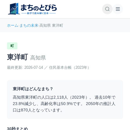
ホーム
›
まちの未来
›
高知県 東洋町
町
東洋町
高知県
最終更新:
2026-07-14
／
住民基本台帳（2023年）
東洋町
はどんなまち？
高知県
東洋町
の人口は
2,118
人（
2023
年）。 過去10年で
23.8
%
減少
し、高齢化率は
50.9
%です。 2050年の推計人
口は
870
人となっています。
30秒まとめ