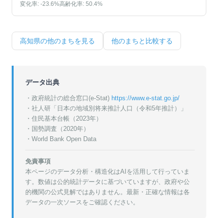
変化率:
-23.6
%
高齢化率:
50.4
%
高知県
の他のまちを見る
他のまちと比較する
データ出典
・政府統計の総合窓口(e-Stat)
https://www.e-stat.go.jp/
・
社人研「日本の地域別将来推計人口（令和5年推計）」
・
住民基本台帳（2023年）
・
国勢調査（2020年）
・World Bank Open Data
免責事項
本ページのデータ分析・構造化はAIを活用して行っていま
す。数値は公的統計データに基づいていますが、政府や公
的機関の公式見解ではありません。最新・正確な情報は各
データの一次ソースをご確認ください。