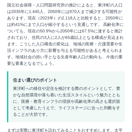
国立社会保障・人口問題研究所の推計によると、東洋町の人口
は2035年に1,445人、2050年には870人まで減少する可能性が
あります。現在（2023年）の2,118人と比較すると、2050年に
は約41%にまで人口が縮小するという見通しです。 高齢化率に
ついても、現在の50.9%から2050年には67.5%に達すると推計
されており、住民の3人に2人が65歳以上となる構成が見込まれ
ます。こうした人口構造の変化は、地域の医療・介護需要や生
活インフラのあり方に影響を与える可能性があると考えられま
す。地域社会の担い手となる生産年齢人口の動向も、今後の重
要な要素となるでしょう。
住まい選びのポイント
東洋町への移住や定住を検討する際のポイントとして、豊
かな自然環境や落ち着いた生活スタイルという魅力ととも
に、医療・教育インフラの現状や高齢化率の高さも選択肢
として考慮したうえで、ライフステージに合った判断をす
ることが大切です。
まずは実際に東洋町を訪れてみることをおすすめします。太平