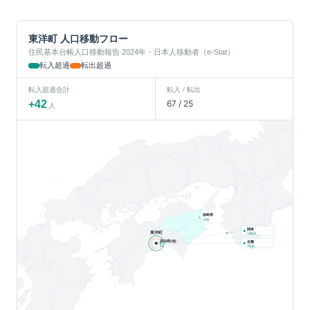
東洋町
人口移動フロー
住民基本台帳人口移動報告 2024年・日本人移動者（e-Stat）
転入超過
転出超過
転入超過合計
転入 / 転出
+
42
67
/
25
人
徳島県
+
19
関東
東洋町
人
+
20
高知県(他)
近畿
人
+
1
+
2