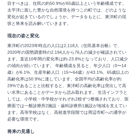
目すべきは、住民の約50.9%が65歳以上という年齢構成です。
太平洋に面した豊かな自然環境を持つこの町では、どのような
変化が起きているのでしょうか。データをもとに、東洋町の現
状と将来を読み解いていきます。
現在の姿と変化
東洋町の2023年時点の人口は2,118人（住民基本台帳）で、
2020年の国勢調査時の2,194人から76人の減少が確認されてい
ます。直近10年間の変化率は約-23.8%となっており、人口減少
の傾向が続いています。 年齢構成を見ると、年少人口（0〜14
歳）が6.1%、生産年齢人口（15〜64歳）が43.1%、65歳以上の
高齢化率は50.9%に達しています。全国平均の高齢化率が約
29%であることと比較すると、東洋町の高齢化率は突出して高
い水準にあることがデータから読み取れます。 生活インフラと
しては、小学校・中学校がそれぞれ2校ずつ整備されており、医
療面では一般診療所2施設・歯科診療所1施設が地域を支えてい
ます。高等学校はなく、高校進学段階では周辺市町への通学が
必要な環境です。
将来の見通し