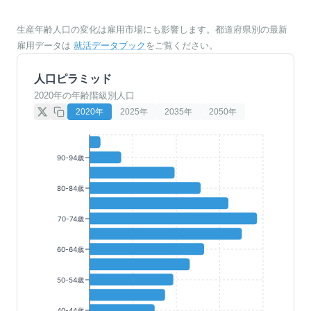
生産年齢人口の変化は雇用市場にも影響します。都道府県別の最新
雇用データは
就活データブック
をご覧ください。
人口ピラミッド
2020年の年齢階級別人口
2020
年
2025
年
2035
年
2050
年
90-94歳
80-84歳
70-74歳
60-64歳
50-54歳
40-44歳