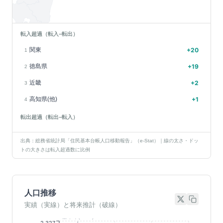
転入超過（転入−転出）
関東
+
20
1
徳島県
+
19
2
近畿
+
2
3
高知県(他)
+
1
4
転出超過（転出−転入）
出典：総務省統計局「住民基本台帳人口移動報告」（e-Stat）｜線の太さ・ドッ
トの大きさは転入超過数に比例
人口推移
実績（実線）と将来推計（破線）
基準年(2023)