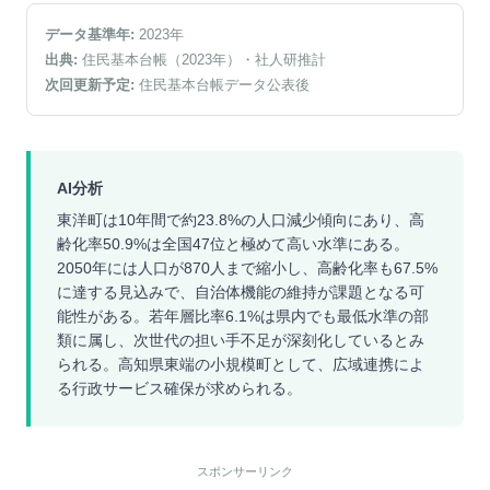
データ基準年:
2023
年
出典:
住民基本台帳（2023年）
・社人研推計
次回更新予定:
住民基本台帳データ公表後
AI分析
東洋町は10年間で約23.8%の人口減少傾向にあり、高
齢化率50.9%は全国47位と極めて高い水準にある。
2050年には人口が870人まで縮小し、高齢化率も67.5%
に達する見込みで、自治体機能の維持が課題となる可
能性がある。若年層比率6.1%は県内でも最低水準の部
類に属し、次世代の担い手不足が深刻化しているとみ
られる。高知県東端の小規模町として、広域連携によ
る行政サービス確保が求められる。
スポンサーリンク