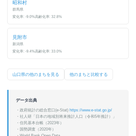
昭和村
群馬県
変化率:
-9.0
%
高齢化率:
32.8
%
見附市
新潟県
変化率:
-9.4
%
高齢化率:
33.0
%
山口県
の他のまちを見る
他のまちと比較する
データ出典
・政府統計の総合窓口(e-Stat)
https://www.e-stat.go.jp/
・
社人研「日本の地域別将来推計人口（令和5年推計）」
・
住民基本台帳（2023年）
・
国勢調査（2020年）
・World Bank Open Data