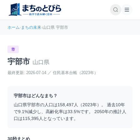
ホーム
›
まちの未来
›
山口県 宇部市
市
宇部市
山口県
最終更新:
2026-07-14
／
住民基本台帳（2023年）
宇部市
はどんなまち？
山口県
宇部市
の人口は
158,497
人（
2023
年）。 過去10年
で
9.1
%
減少
し、高齢化率は
33.5
%です。 2050年の推計人
口は
115,395
人となっています。
30秒まとめ