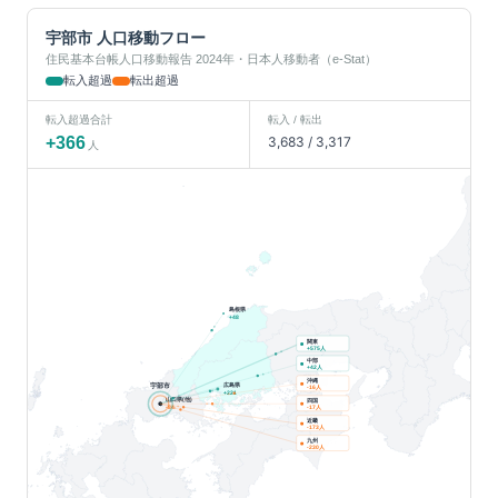
宇部市
人口移動フロー
住民基本台帳人口移動報告 2024年・日本人移動者（e-Stat）
転入超過
転出超過
転入超過合計
転入 / 転出
+
366
3,683
/
3,317
人
島根県
+
48
関東
人
+
575
中部
人
+
42
沖縄
広島県
宇部市
人
-16
+
221
山口県(他)
四国
人
-84
-17
近畿
人
-173
九州
人
-230