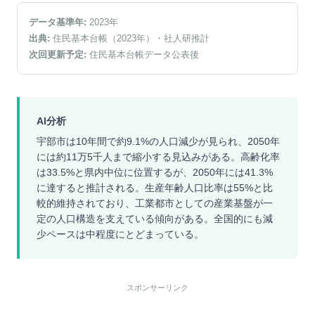
データ基準年:
2023
年
出典:
住民基本台帳（2023年）
・社人研推計
次回更新予定:
住民基本台帳データ公表後
AI分析
宇部市は10年間で約9.1%の人口減少が見られ、2050年
には約11万5千人まで縮小する見込みがある。高齢化率
は33.5%と県内中位に位置するが、2050年には41.3%
に達すると推計される。生産年齢人口比率は55%と比
較的維持されており、工業都市としての産業基盤が一
定の人口構造を支えている傾向がある。全国的にも減
少ペースは中程度にとどまっている。
スポンサーリンク