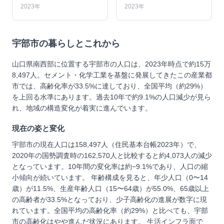
2023年
2023年
宇部市
の暮らしとこれから
山口県南西部に位置する宇部市の人口は、2023年時点で約15万
8,497人。セメント・化学工業を基盤に発展してきたこの産業都
市では、高齢化率が33.5%に達しており、全国平均（約29%）
を上回る水準にあります。過去10年で約9.1%の人口減少が見ら
れ、地域の構造変化が着実に進んでいます。
現在の姿と変化
宇部市の現在人口は158,497人（住民基本台帳2023年）で、
2020年の国勢調査時の162,570人と比較すると約4,073人の減少
となっています。10年間の変化率は約−9.1%であり、人口の縮
小傾向が続いています。 年齢構成を見ると、年少人口（0〜14
歳）が11.5%、生産年齢人口（15〜64歳）が55.0%、65歳以上
の高齢者が33.5%となっており、少子高齢化の進展が数字に現
れています。全国平均の高齢化率（約29%）と比べても、宇部
市の高齢化はやや進んだ状況にあります。 生活インフラ面で