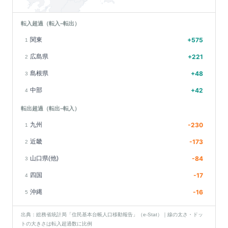
転入超過（転入−転出）
関東
+
575
1
広島県
+
221
2
島根県
+
48
3
中部
+
42
4
転出超過（転出−転入）
九州
-230
1
近畿
-173
2
山口県(他)
-84
3
四国
-17
4
沖縄
-16
5
出典：総務省統計局「住民基本台帳人口移動報告」（e-Stat）｜線の太さ・ドッ
トの大きさは転入超過数に比例