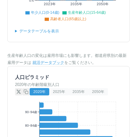
0%
2023年
2035年
2050年
年少人口(0-14歳)
生産年齢人口(15-64歳)
高齢者人口(65歳以上)
データテーブルを表示
生産年齢人口の変化は雇用市場にも影響します。都道府県別の最新
雇用データは
就活データブック
をご覧ください。
人口ピラミッド
2020年の年齢階級別人口
2020
年
2025
年
2035
年
2050
年
90-94歳
80-84歳