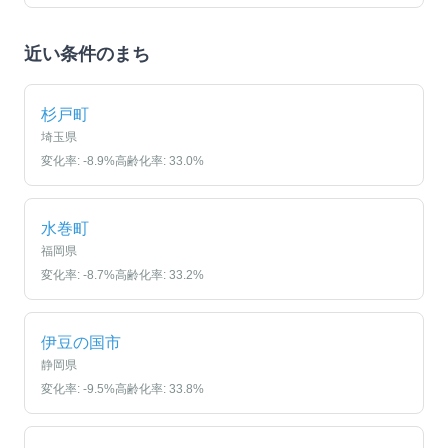
近い条件のまち
杉戸町
埼玉県
変化率:
-8.9
%
高齢化率:
33.0
%
水巻町
福岡県
変化率:
-8.7
%
高齢化率:
33.2
%
伊豆の国市
静岡県
変化率:
-9.5
%
高齢化率:
33.8
%