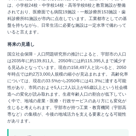
は、小学校24校・中学校14校・高等学校8校と教育施設が整備
されており、医療面でも病院19施設・一般診療所153施設・歯
科診療所81施設が市内に点在しています。工業都市としての基
盤を持ちながら、日常生活に必要な施設は一定水準で備わって
いると言えます。
将来の見通し
国立社会保障・人口問題研究所の推計によると、宇部市の人口
は2035年に約139,811人、2050年には約115,395人まで減少す
る見込みとなっています。現在の158,497人と比べると、2050
年時点では約2万3,000人規模の縮小が見込まれます。 高齢化率
については、現在の33.5%から2050年には41.3%に達する可能
性があり、市民のおよそ5人に2人以上が65歳以上という社会構
造への変化が読み取れます。生産年齢人口の割合が低下してい
く中で、地域の産業・医療・行政サービスのあり方にも変化が
生じると考えられます。宇部市が持つ工業・教育機関（宇部高
専など）の集積が、今後の地域活力を支える要素となる可能性
があります。