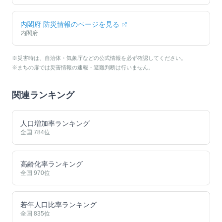
内閣府 防災情報のページを見る
内閣府
※災害時は、自治体・気象庁などの公式情報を必ず確認してください。
※まちの扉では災害情報の速報・避難判断は行いません。
関連ランキング
人口増加率ランキング
全国
784
位
高齢化率ランキング
全国
970
位
若年人口比率ランキング
全国
835
位