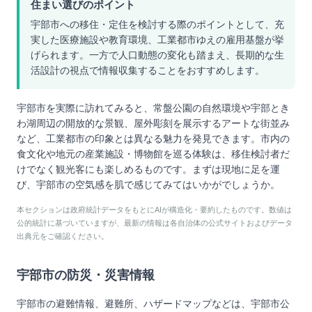
住まい選びのポイント
宇部市への移住・定住を検討する際のポイントとして、充
実した医療施設や教育環境、工業都市ゆえの雇用基盤が挙
げられます。一方で人口動態の変化も踏まえ、長期的な生
活設計の視点で情報収集することをおすすめします。
宇部市を実際に訪れてみると、常盤公園の自然環境や宇部とき
わ湖周辺の開放的な景観、屋外彫刻を展示するアートな街並み
など、工業都市の印象とは異なる魅力を発見できます。市内の
食文化や地元の産業施設・博物館を巡る体験は、移住検討者だ
けでなく観光客にも楽しめるものです。まずは現地に足を運
び、宇部市の空気感を肌で感じてみてはいかがでしょうか。
本セクションは政府統計データをもとにAIが構造化・要約したものです。数値は
公的統計に基づいていますが、最新の情報は各自治体の公式サイトおよびデータ
出典元をご確認ください。
宇部市
の防災・災害情報
宇部市
の避難情報、避難所、ハザードマップなどは、
宇部市
公