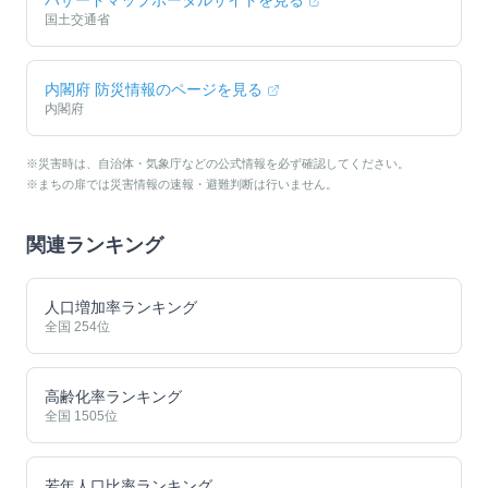
ハザードマップポータルサイトを見る
国土交通省
内閣府 防災情報のページを見る
内閣府
※災害時は、自治体・気象庁などの公式情報を必ず確認してください。
※まちの扉では災害情報の速報・避難判断は行いません。
関連ランキング
人口増加率ランキング
全国
254
位
高齢化率ランキング
全国
1505
位
若年人口比率ランキング