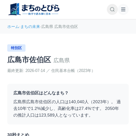
ホーム
›
まちの未来
›
広島県 広島市佐伯区
特別区
広島市佐伯区
広島県
最終更新:
2026-07-14
／
住民基本台帳（2023年）
広島市佐伯区
はどんなまち？
広島県
広島市佐伯区
の人口は
140,040
人（
2023
年）。 過
去10年で
1.2
%
減少
し、高齢化率は
27.4
%です。 2050年
の推計人口は
123,589
人となっています。
30秒まとめ