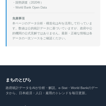
・
国勢調査（2020年）
・World Bank Open Data
免責事項
本ページのデータ分析・構造化はAIを活用して行っていま
す。数値は公的統計データに基づいていますが、政府や公
的機関の公式見解ではありません。最新・正確な情報は各
データの一次ソースをご確認ください。
まちのとびら
政府統計データをAIが分析・解説。e-Stat・World Bankのデー
タから、日本経済・人口・雇用のトレンドを毎日更新。