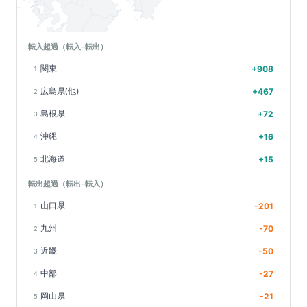
転入超過（転入−転出）
関東
+
908
1
広島県(他)
+
467
2
島根県
+
72
3
沖縄
+
16
4
北海道
+
15
5
転出超過（転出−転入）
山口県
-201
1
九州
-70
2
近畿
-50
3
中部
-27
4
岡山県
-21
5