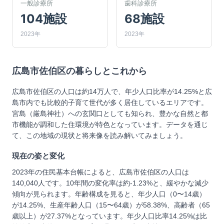
一般診療所
歯科診療所
104施設
68施設
2023年
2023年
広島市佐伯区
の暮らしとこれから
広島市佐伯区の人口は約14万人で、年少人口比率が14.25%と広
島市内でも比較的子育て世代が多く居住しているエリアです。
宮島（厳島神社）への玄関口としても知られ、豊かな自然と都
市機能が調和した住環境が特色となっています。データを通じ
て、この地域の現状と将来像を読み解いてみましょう。
現在の姿と変化
2023年の住民基本台帳によると、広島市佐伯区の人口は
140,040人です。10年間の変化率は約-1.23%と、緩やかな減少
傾向が見られます。年齢構成を見ると、年少人口（0〜14歳）
が14.25%、生産年齢人口（15〜64歳）が58.38%、高齢者（65
歳以上）が27.37%となっています。年少人口比率14.25%は比