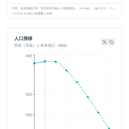
出典：総務省統計局「住民基本台帳人口移動報告」（e-Stat）｜線の太さ・ドッ
トの大きさは転入超過数に比例
人口推移
実績（実線）と将来推計（破線）
基準年(2023)
14万
13万
13万