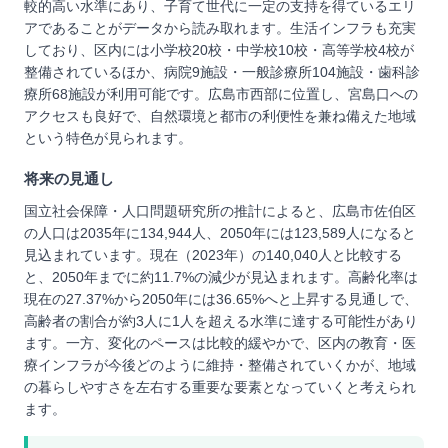
較的高い水準にあり、子育て世代に一定の支持を得ているエリ
アであることがデータから読み取れます。生活インフラも充実
しており、区内には小学校20校・中学校10校・高等学校4校が
整備されているほか、病院9施設・一般診療所104施設・歯科診
療所68施設が利用可能です。広島市西部に位置し、宮島口への
アクセスも良好で、自然環境と都市の利便性を兼ね備えた地域
という特色が見られます。
将来の見通し
国立社会保障・人口問題研究所の推計によると、広島市佐伯区
の人口は2035年に134,944人、2050年には123,589人になると
見込まれています。現在（2023年）の140,040人と比較する
と、2050年までに約11.7%の減少が見込まれます。高齢化率は
現在の27.37%から2050年には36.65%へと上昇する見通しで、
高齢者の割合が約3人に1人を超える水準に達する可能性があり
ます。一方、変化のペースは比較的緩やかで、区内の教育・医
療インフラが今後どのように維持・整備されていくかが、地域
の暮らしやすさを左右する重要な要素となっていくと考えられ
ます。