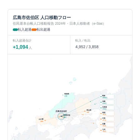
広島市佐伯区
人口移動フロー
住民基本台帳人口移動報告 2024年・日本人移動者（e-Stat）
転入超過
転出超過
転入超過合計
転入 / 転出
+
1,094
4,952
/
3,858
人
島根県
関東
+
72
人
+
908
沖縄
人
+
16
北海道
人
+
15
岡山県
広島市佐伯区
-21
四国
人
-15
広島県(他)
+
467
中部
山口県
人
-27
-201
近畿
人
-50
九州
人
-70