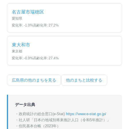
名古屋市瑞穂区
愛知県
変化率:
-1.0
%
高齢化率:
27.2
%
東大和市
東京都
変化率:
-0.9
%
高齢化率:
27.4
%
広島県
の他のまちを見る
他のまちと比較する
データ出典
・政府統計の総合窓口(e-Stat)
https://www.e-stat.go.jp/
・
社人研「日本の地域別将来推計人口（令和5年推計）」
・
住民基本台帳（2023年）