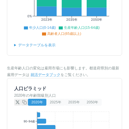
0%
2023年
2035年
2050年
年少人口(0-14歳)
生産年齢人口(15-64歳)
高齢者人口(65歳以上)
データテーブルを表示
生産年齢人口の変化は雇用市場にも影響します。都道府県別の最新
雇用データは
就活データブック
をご覧ください。
人口ピラミッド
2020年の年齢階級別人口
2020
年
2025
年
2035
年
2050
年
90-94歳