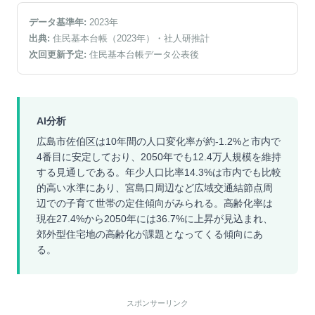
データ基準年:
2023
年
出典:
住民基本台帳（2023年）
・社人研推計
次回更新予定:
住民基本台帳データ公表後
AI分析
広島市佐伯区は10年間の人口変化率が約-1.2%と市内で
4番目に安定しており、2050年でも12.4万人規模を維持
する見通しである。年少人口比率14.3%は市内でも比較
的高い水準にあり、宮島口周辺など広域交通結節点周
辺での子育て世帯の定住傾向がみられる。高齢化率は
現在27.4%から2050年には36.7%に上昇が見込まれ、
郊外型住宅地の高齢化が課題となってくる傾向にあ
る。
スポンサーリンク