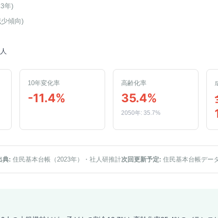
23年
)
減少傾向
)
0人
10年変化率
高齢化率
-11.4%
35.4%
2050年: 35.7%
出典:
住民基本台帳（2023年）
・社人研推計
次回更新予定:
住民基本台帳デー