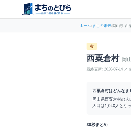
ホーム
›
まちの未来
›
岡山県 西
村
西粟倉村
岡
最終更新:
2026-07-14
／
西粟倉村
はどんなま
岡山県
西粟倉村
の人
人口は
1,040
人とな
30秒まとめ