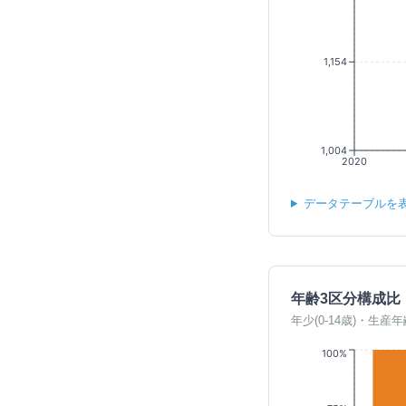
1,154
1,004
2020
データテーブルを
年齢3区分構成比
年少(0-14歳)・生産年
100%