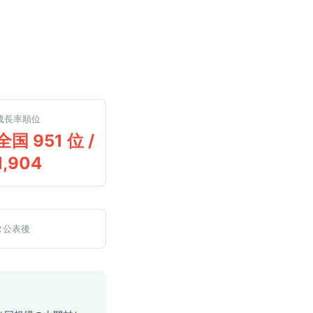
成長率順位
全国 951 位 /
1,904
タ公表後