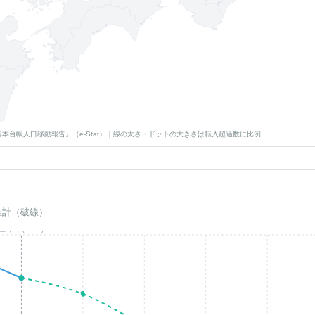
本台帳人口移動報告」（e-Stat）｜線の太さ・ドットの大きさは転入超過数に比例
推計（破線）
基準年(2023)