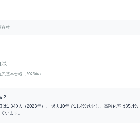
粟倉村
山県
住民基本台帳（2023年）
ち？
口は
1,340
人（
2023
年）。 過去10年で
11.4
%
減少
し、高齢化率は
35.4
%
っています。