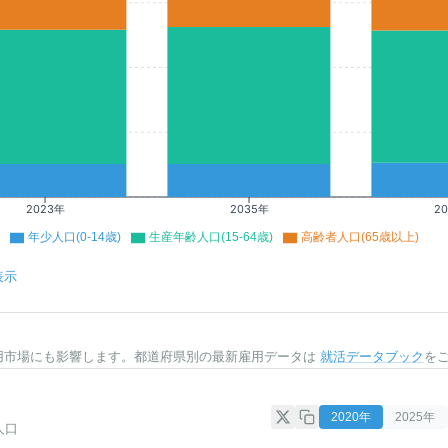
2023年
2035年
2
年少人口(0-14歳)
生産年齢人口(15-64歳)
高齢者人口(65歳以上)
表示
用市場にも影響します。都道府県別の最新雇用データは
就活データブック
を
2020
年
2025
年
人口