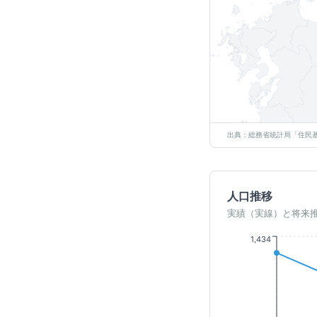
出典：総務省統計局「住民基
人口推移
実績（実線）と将来
1,434