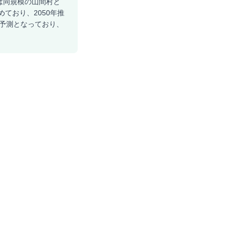
スは同規模の山間村と
ており、2050年推
の予測となっており、