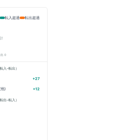
転入超過
転出超過
計
転出
0
転入−転出）
+
27
他)
+
12
転出−転入）