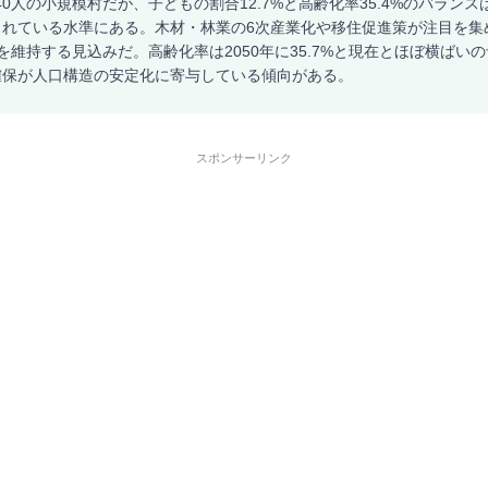
40人の小規模村だが、子どもの割合12.7%と高齢化率35.4%のバラン
れている水準にある。木材・林業の6次産業化や移住促進策が注目を集め
規模を維持する見込みだ。高齢化率は2050年に35.7%と現在とほぼ横ばい
確保が人口構造の安定化に寄与している傾向がある。
スポンサーリンク