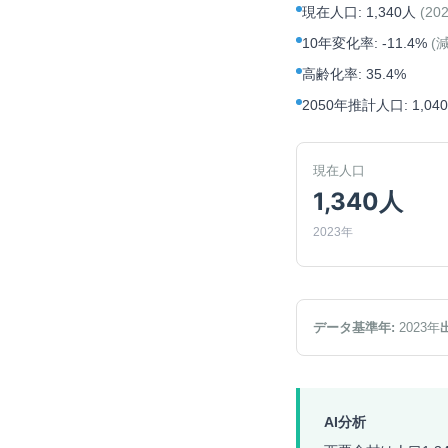
現在人口
:
1,340人
(
20
10年変化率
:
-11.4%
(
高齢化率
:
35.4%
2050年推計人口
:
1,04
現在人口
1,340人
2023年
データ基準年:
2023
年
AI分析