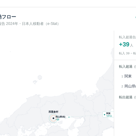
動フロー
 2024年・日本人移動者（e-Stat）
転入超過合
+
39
人
転入
39
− 
転入超過（
関東
1
岡山県(
2
転出超過（
西粟倉村
関東
+
27
人
岡山県(他)
+
12