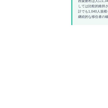
西粟倉村は人口1,3
しては比較的維持さ
計でも1,040人
継続的な移住者の